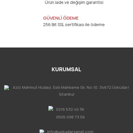
Ürün iade ve değişim garantisi
GÜVENLİ ÖDEME
256 Bit SSL sertifikası ile ödeme
KURUMSAL
Aziz Mahmut Hüdayi, Eski Mahkeme Sk. No:10, 34672 Üsküdar/
İstanbul
0216 532 40 36
0505 098 73 56
info@uskudarsanat.com