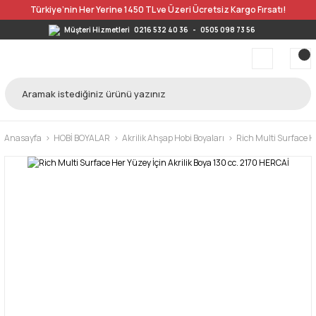
Türkiye’nin Her Yerine 1450 TL ve Üzeri Ücretsiz Kargo Fırsatı!
Müşteri Hizmetleri
0216 532 40 36
-
0505 098 73 56
Anasayfa
HOBİ BOYALAR
Akrilik Ahşap Hobi Boyaları
Rich Multi Surface He