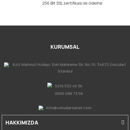
256 Bit SSL sertifikası ile ödeme
KURUMSAL
Aziz Mahmut Hüdayi, Eski Mahkeme Sk. No:10, 34672 Üsküdar/
İstanbul
0216 532 40 36
0505 098 73 56
info@uskudarsanat.com
HAKKIMIZDA