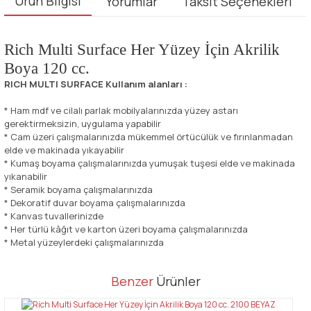
Ürün Bilgisi
Yorumlar
Taksit Seçenekleri
Rich Multi Surface Her Yüzey İçin Akrilik
Boya 120 cc.
RICH MULTI SURFACE Kullanım alanları :
* Ham mdf ve cilalı parlak mobilyalarınızda yüzey astarı
gerektirmeksizin, uygulama yapabilir
* Cam üzeri çalışmalarınızda mükemmel örtücülük ve fırınlanmadan
elde ve makinada yıkayabilir
* Kumaş boyama çalışmalarınızda yumuşak tuşesi elde ve makinada
yıkanabilir
* Seramik boyama çalışmalarınızda
* Dekoratif duvar boyama çalışmalarınızda
* Kanvas tuvallerinizde
* Her türlü kâğıt ve karton üzeri boyama çalışmalarınızda
* Metal yüzeylerdeki çalışmalarınızda
Bu ürünün fiyat bilgisi, resim, ürün açıklamalarında ve diğer
Benzer
Ürünler
konularda yetersiz gördüğünüz noktaları öneri formunu kullanarak
Bu ürüne ilk yorumu siz yapın!
tarafımıza iletebilirsiniz.