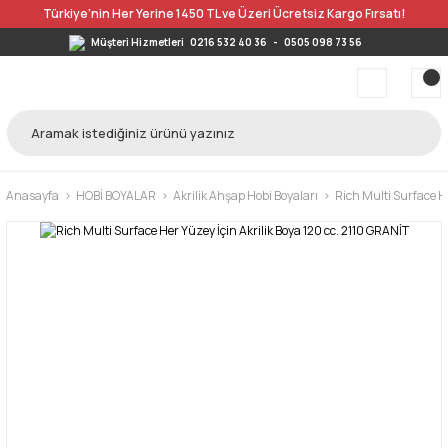
Türkiye’nin Her Yerine 1450 TL ve Üzeri Ücretsiz Kargo Fırsatı!
Müşteri Hizmetleri
0216 532 40 36
-
0505 098 73 56
Anasayfa
HOBİ BOYALAR
Akrilik Ahşap Hobi Boyaları
Rich Multi Surface He