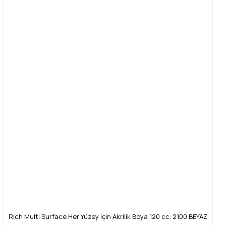
Görüş ve önerileriniz için teşekkür ederiz.
Yorum Yaz
Ürün resmi kalitesiz, bozuk veya görüntülenemiyor.
Ürün açıklamasında eksik bilgiler bulunuyor.
Ürün bilgilerinde hatalar bulunuyor.
Ürün fiyatı diğer sitelerden daha pahalı.
Bu ürüne benzer farklı alternatifler olmalı.
Gönder
Rich Multi Surface Her Yüzey İçin Akrilik Boya 120 cc. 2100 BEYAZ