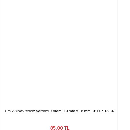
Yorum Yaz
Ürün resmi kalitesiz, bozuk veya görüntülenemiyor.
Ürün açıklamasında eksik bilgiler bulunuyor.
Ürün bilgilerinde hatalar bulunuyor.
Ürün fiyatı diğer sitelerden daha pahalı.
Bu ürüne benzer farklı alternatifler olmalı.
Gönder
Umix Sınav/eskiz Versatil Kalem 0.9 mm x 1.8 mm Gri U1307-GR
85,00 TL