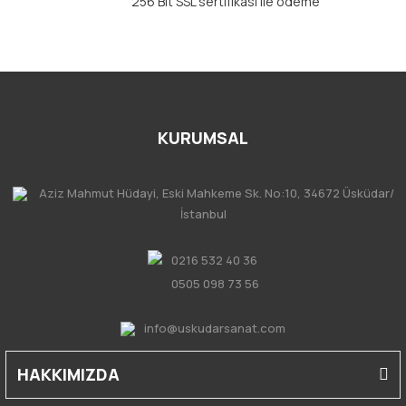
256 Bit SSL sertifikası ile ödeme
KURUMSAL
Aziz Mahmut Hüdayi, Eski Mahkeme Sk. No:10, 34672 Üsküdar/
İstanbul
0216 532 40 36
0505 098 73 56
info@uskudarsanat.com
HAKKIMIZDA