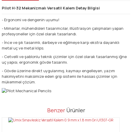
Pilot H-32 Mekanizmalı Versatil Kalem Detay Bilgisi
- Ergonomi ve dengenin uyumu!
- Mimarlar, mühendisleri tasarımcılar, illüstrasyon çalışmaları yapan
profesyoneller için özel olarak tasarlandı.
- İnce ve şık tasarımlı, darbeye ve eğilmeye karşı ekstra dayanıklı
metal uç ve metal klips.
- Cetvelli ve şablonlu teknik çizimler için özel olarak tasarlanmış iğne
uç yapısı, ergonomik gövde tasarımı.
- Gövde üzerine direkt uygulanmış, kaymayı engelleyen, yazım
hakimiyetini maksimize eden grip sistemi ile hassas çizimler için
mükemmel çözüm.
Bu ürünün fiyat bilgisi, resim, ürün açıklamalarında ve diğer
Benzer
Ürünler
konularda yetersiz gördüğünüz noktaları öneri formunu kullanarak
Bu ürüne ilk yorumu siz yapın!
tarafımıza iletebilirsiniz.
Görüş ve önerileriniz için teşekkür ederiz.