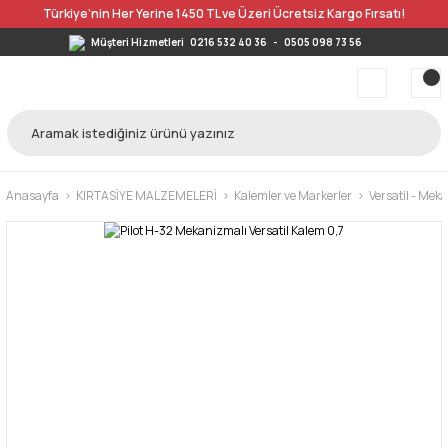
Türkiye’nin Her Yerine 1450 TL ve Üzeri Ücretsiz Kargo Fırsatı!
Müşteri Hizmetleri
0216 532 40 36
-
0505 098 73 56
Anasayfa
KIRTASİYE MALZEMELERİ
Kalemler ve Markerler
Versatil - Mek