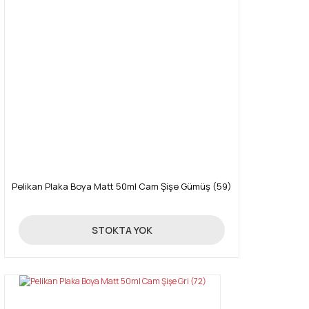
Pelikan Plaka Boya Matt 50ml Cam Şişe Gümüş (59)
85,00 TL
STOKTA YOK