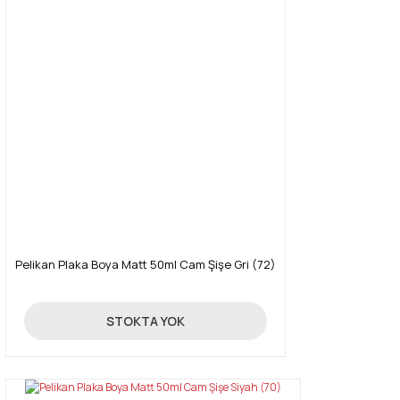
Pelikan Plaka Boya Matt 50ml Cam Şişe Gri (72)
89,00 TL
STOKTA YOK