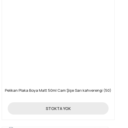
Pelikan Plaka Boya Matt 50ml Cam Şişe Sarı kahverengi (50)
89,00 TL
STOKTA YOK