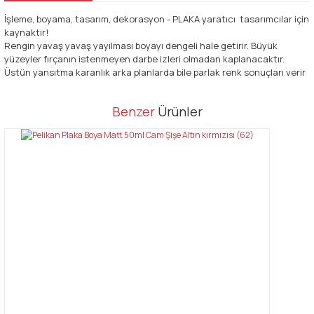
İşleme, boyama, tasarım, dekorasyon - PLAKA yaratıcı tasarımcılar için
kaynaktır!
Rengin yavaş yavaş yayılması boyayı dengeli hale getirir. Büyük
yüzeyler fırçanın istenmeyen darbe izleri olmadan kaplanacaktır.
Üstün yansıtma karanlık arka planlarda bile parlak renk sonuçları verir
Bu ürünün fiyat bilgisi, resim, ürün açıklamalarında ve diğer
Benzer
Ürünler
konularda yetersiz gördüğünüz noktaları öneri formunu kullanarak
Bu ürüne ilk yorumu siz yapın!
tarafımıza iletebilirsiniz.
Görüş ve önerileriniz için teşekkür ederiz.
Yorum Yaz
Ürün resmi kalitesiz, bozuk veya görüntülenemiyor.
Ürün açıklamasında eksik bilgiler bulunuyor.
Ürün bilgilerinde hatalar bulunuyor.
Ürün fiyatı diğer sitelerden daha pahalı.
Bu ürüne benzer farklı alternatifler olmalı.