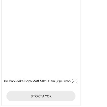
Pelikan Plaka Boya Matt 50ml Cam Şişe Siyah (70)
89,00 TL
STOKTA YOK