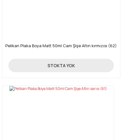
Gönder
Pelikan Plaka Boya Matt 50ml Cam Şişe Altın kırmızısı (62)
85,00 TL
STOKTA YOK