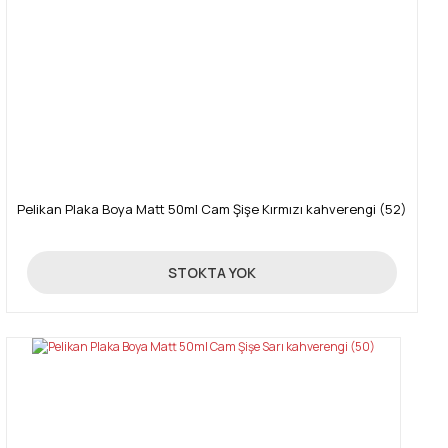
Pelikan Plaka Boya Matt 50ml Cam Şişe Kırmızı kahverengi (52)
89,00 TL
STOKTA YOK