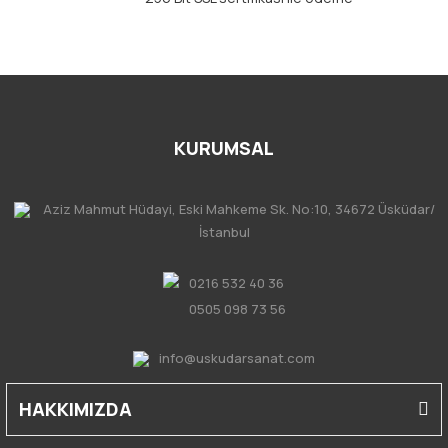
KURUMSAL
Aziz Mahmut Hüdayi, Eski Mahkeme Sk. No:10, 34672 Üsküdar/
İstanbul
0216 532 40 36
0505 098 73 56
info@uskudarsanat.com
HAKKIMIZDA