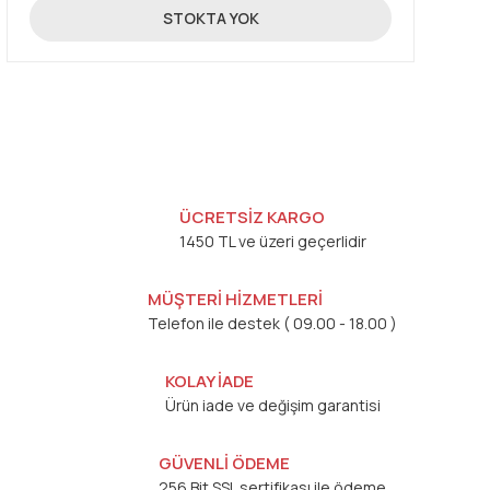
25,34 TL
STOKTA YOK
ÜCRETSİZ KARGO
1450 TL ve üzeri geçerlidir
MÜŞTERİ HİZMETLERİ
Telefon ile destek ( 09.00 - 18.00 )
KOLAY İADE
Ürün iade ve değişim garantisi
GÜVENLİ ÖDEME
256 Bit SSL sertifikası ile ödeme