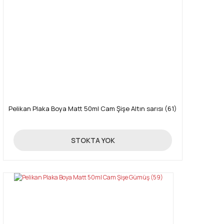
Pelikan Plaka Boya Matt 50ml Cam Şişe Altın sarısı (61)
85,00 TL
STOKTA YOK