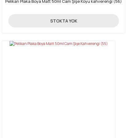
Pelikan Plaka Boya Matt 50ml Cam Şişe Koyu kahverengi (56)
89,00 TL
STOKTA YOK