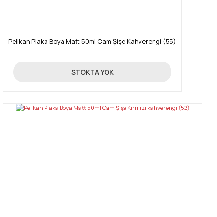
Pelikan Plaka Boya Matt 50ml Cam Şişe Kahverengi (55)
89,00 TL
STOKTA YOK