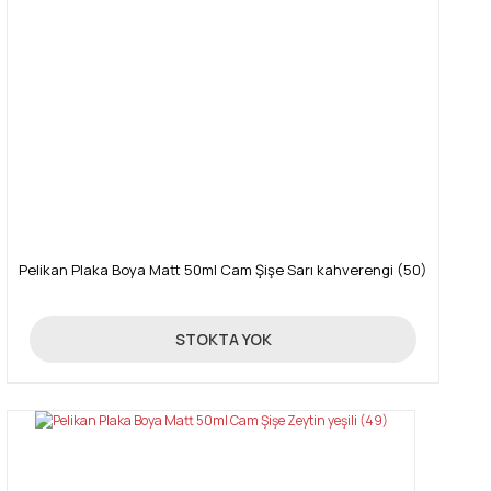
Pelikan Plaka Boya Matt 50ml Cam Şişe Sarı kahverengi (50)
89,00 TL
STOKTA YOK