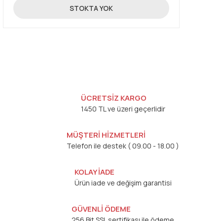
89,00 TL
STOKTA YOK
ÜCRETSİZ KARGO
1450 TL ve üzeri geçerlidir
MÜŞTERİ HİZMETLERİ
Telefon ile destek ( 09.00 - 18.00 )
KOLAY İADE
Ürün iade ve değişim garantisi
GÜVENLİ ÖDEME
256 Bit SSL sertifikası ile ödeme