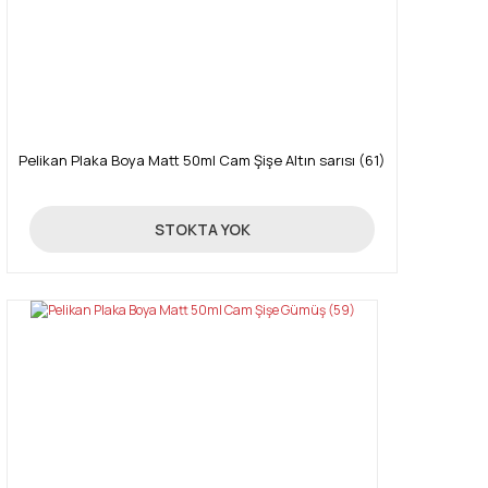
Gönder
Pelikan Plaka Boya Matt 50ml Cam Şişe Altın sarısı (61)
85,00 TL
STOKTA YOK