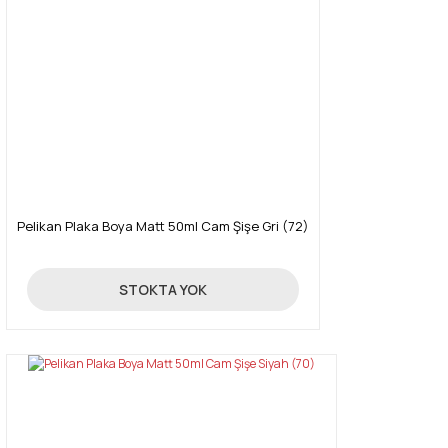
Pelikan Plaka Boya Matt 50ml Cam Şişe Gri (72)
89,00 TL
STOKTA YOK