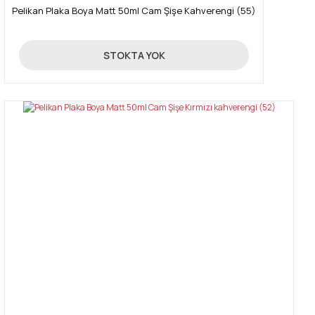
Pelikan Plaka Boya Matt 50ml Cam Şişe Kahverengi (55)
89,00 TL
STOKTA YOK