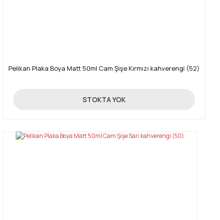
Pelikan Plaka Boya Matt 50ml Cam Şişe Kırmızı kahverengi (52)
89,00 TL
STOKTA YOK