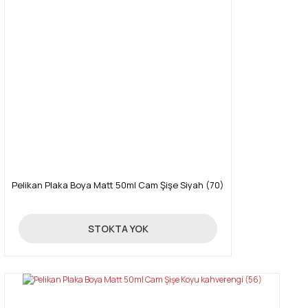
Pelikan Plaka Boya Matt 50ml Cam Şişe Siyah (70)
89,00 TL
STOKTA YOK