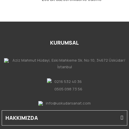
KURUMSAL
Aziz Mahmut Hüdayi, Eski Mahkeme Sk. No:10, 34672 Üsküdar/
İstanbul
0216 532 40 36
0505 098 73 56
info@uskudarsanat.com
HAKKIMIZDA