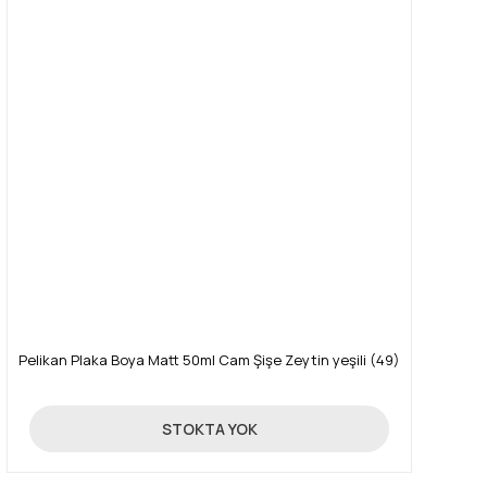
Pelikan Plaka Boya Matt 50ml Cam Şişe Zeytin yeşili (49)
25,34 TL
STOKTA YOK