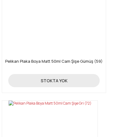
Pelikan Plaka Boya Matt 50ml Cam Şişe Gümüş (59)
85,00 TL
STOKTA YOK