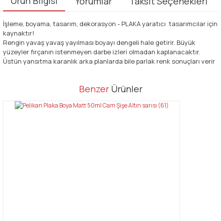
Ürün Bilgisi
Yorumlar
Taksit Seçenekleri
İşleme, boyama, tasarım, dekorasyon - PLAKA yaratıcı tasarımcılar için
kaynaktır!
Rengin yavaş yavaş yayılması boyayı dengeli hale getirir. Büyük
yüzeyler fırçanın istenmeyen darbe izleri olmadan kaplanacaktır.
Üstün yansıtma karanlık arka planlarda bile parlak renk sonuçları verir
Bu ürünün fiyat bilgisi, resim, ürün açıklamalarında ve diğer
Benzer
Ürünler
konularda yetersiz gördüğünüz noktaları öneri formunu kullanarak
Bu ürüne ilk yorumu siz yapın!
tarafımıza iletebilirsiniz.
Görüş ve önerileriniz için teşekkür ederiz.
Yorum Yaz
Ürün resmi kalitesiz, bozuk veya görüntülenemiyor.
Ürün açıklamasında eksik bilgiler bulunuyor.
Ürün bilgilerinde hatalar bulunuyor.
Ürün fiyatı diğer sitelerden daha pahalı.
Bu ürüne benzer farklı alternatifler olmalı.