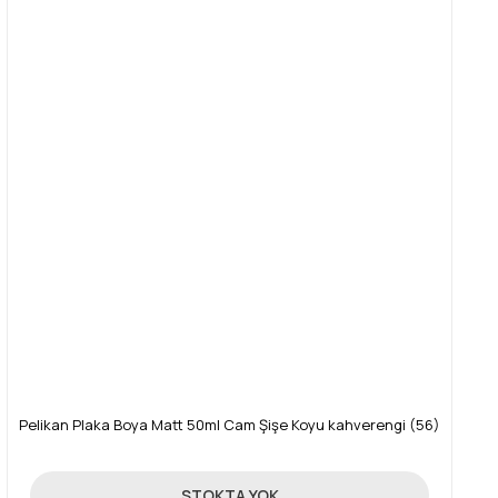
Pelikan Plaka Boya Matt 50ml Cam Şişe Koyu kahverengi (56)
89,00 TL
STOKTA YOK