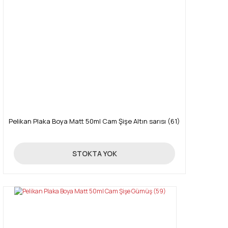
Pelikan Plaka Boya Matt 50ml Cam Şişe Altın sarısı (61)
85,00 TL
STOKTA YOK