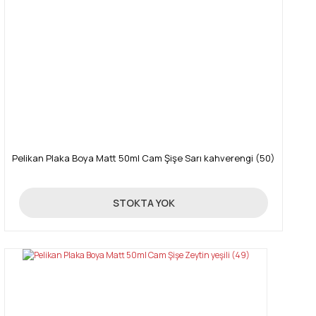
Pelikan Plaka Boya Matt 50ml Cam Şişe Sarı kahverengi (50)
89,00 TL
STOKTA YOK