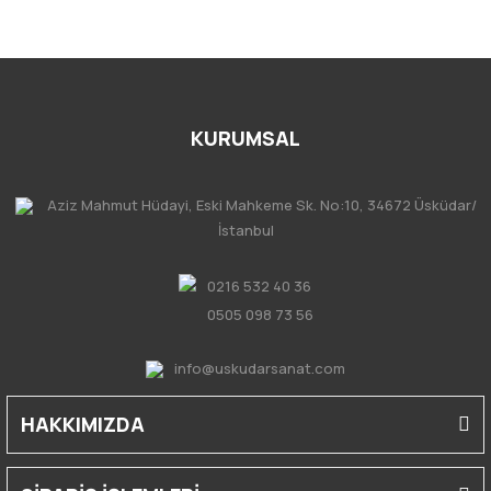
KURUMSAL
Aziz Mahmut Hüdayi, Eski Mahkeme Sk. No:10, 34672 Üsküdar/
İstanbul
0216 532 40 36
0505 098 73 56
info@uskudarsanat.com
HAKKIMIZDA