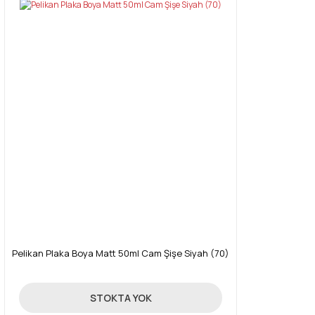
Pelikan Plaka Boya Matt 50ml Cam Şişe Siyah (70)
89,00 TL
STOKTA YOK