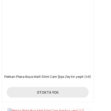
Pelikan Plaka Boya Matt 50ml Cam Şişe Zeytin yeşili (49)
25,34 TL
STOKTA YOK