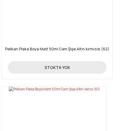
Gönder
Pelikan Plaka Boya Matt 50ml Cam Şişe Altın kırmızısı (62)
85,00 TL
STOKTA YOK