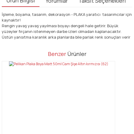
Ürün Bilgisi
Yorumlar
Taksit Seçenekleri
İşleme, boyama, tasarım, dekorasyon - PLAKA yaratıcı tasarımcılar için
kaynaktır!
Rengin yavaş yavaş yayılması boyayı dengeli hale getirir. Büyük
yüzeyler fırçanın istenmeyen darbe izleri olmadan kaplanacaktır.
Üstün yansıtma karanlık arka planlarda bile parlak renk sonuçları verir
Bu ürünün fiyat bilgisi, resim, ürün açıklamalarında ve diğer
Benzer
Ürünler
konularda yetersiz gördüğünüz noktaları öneri formunu kullanarak
Bu ürüne ilk yorumu siz yapın!
tarafımıza iletebilirsiniz.
Görüş ve önerileriniz için teşekkür ederiz.
Yorum Yaz
Ürün resmi kalitesiz, bozuk veya görüntülenemiyor.
Ürün açıklamasında eksik bilgiler bulunuyor.
Ürün bilgilerinde hatalar bulunuyor.
Ürün fiyatı diğer sitelerden daha pahalı.
Bu ürüne benzer farklı alternatifler olmalı.