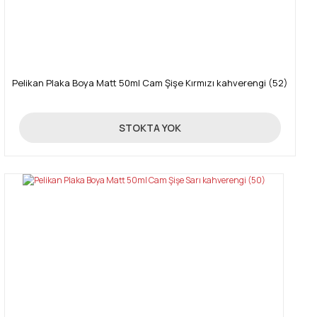
Pelikan Plaka Boya Matt 50ml Cam Şişe Kırmızı kahverengi (52)
89,00 TL
STOKTA YOK