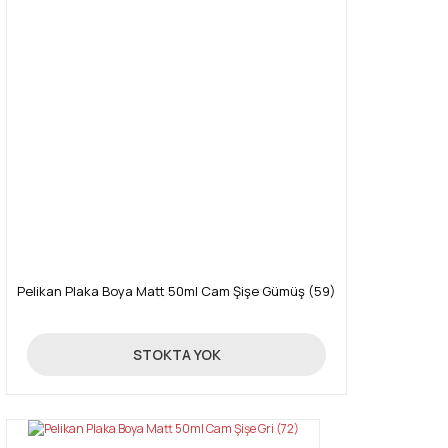
Pelikan Plaka Boya Matt 50ml Cam Şişe Gümüş (59)
85,00 TL
STOKTA YOK