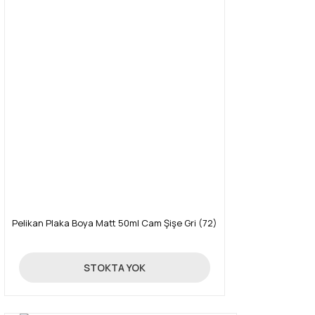
Pelikan Plaka Boya Matt 50ml Cam Şişe Gri (72)
89,00 TL
STOKTA YOK