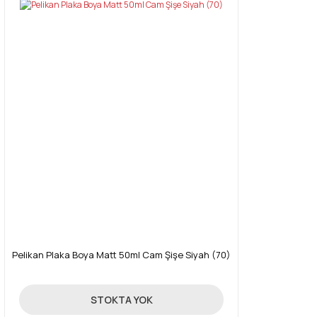
Pelikan Plaka Boya Matt 50ml Cam Şişe Siyah (70)
89,00 TL
STOKTA YOK