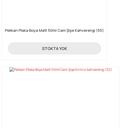
Pelikan Plaka Boya Matt 50ml Cam Şişe Kahverengi (55)
89,00 TL
STOKTA YOK