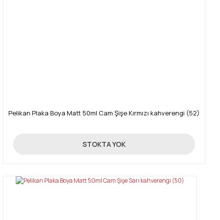
Pelikan Plaka Boya Matt 50ml Cam Şişe Kırmızı kahverengi (52)
89,00 TL
STOKTA YOK