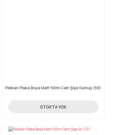
Pelikan Plaka Boya Matt 50ml Cam Şişe Gümüş (59)
85,00 TL
STOKTA YOK