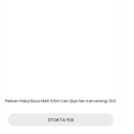
Pelikan Plaka Boya Matt 50ml Cam Şişe Sarı kahverengi (50)
89,00 TL
STOKTA YOK