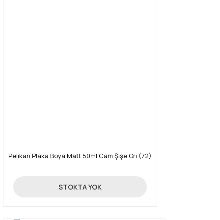
Pelikan Plaka Boya Matt 50ml Cam Şişe Gri (72)
89,00 TL
STOKTA YOK