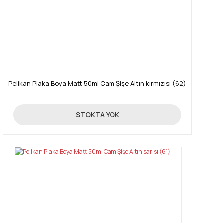
Gönder
Pelikan Plaka Boya Matt 50ml Cam Şişe Altın kırmızısı (62)
85,00 TL
STOKTA YOK