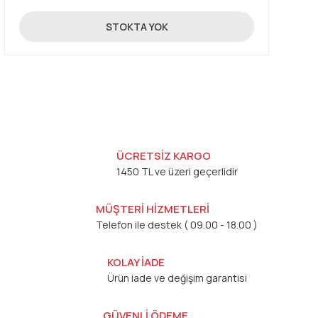
25,34 TL
STOKTA YOK
ÜCRETSİZ KARGO
1450 TL ve üzeri geçerlidir
MÜŞTERİ HİZMETLERİ
Telefon ile destek ( 09.00 - 18.00 )
KOLAY İADE
Ürün iade ve değişim garantisi
GÜVENLİ ÖDEME