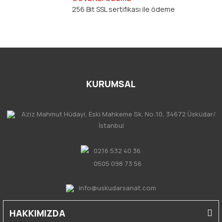
256 Bit SSL sertifikası ile ödeme
KURUMSAL
Aziz Mahmut Hüdayi, Eski Mahkeme Sk. No:10, 34672 Üsküdar/
İstanbul
0216 532 40 36
0505 098 73 56
info@uskudarsanat.com
HAKKIMIZDA