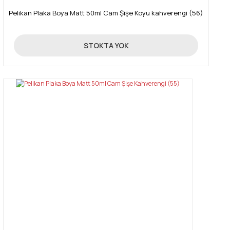
Pelikan Plaka Boya Matt 50ml Cam Şişe Koyu kahverengi (56)
89,00 TL
STOKTA YOK