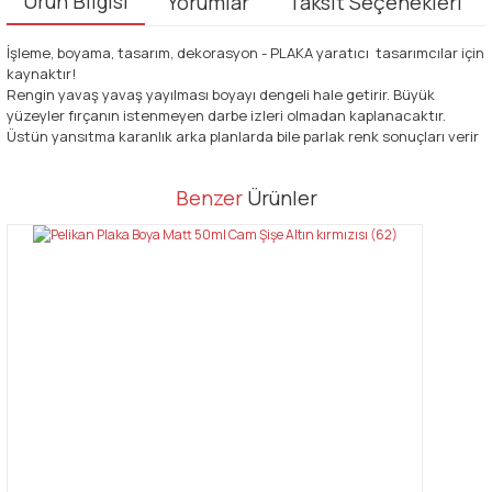
Ürün Bilgisi
Yorumlar
Taksit Seçenekleri
İşleme, boyama, tasarım, dekorasyon - PLAKA yaratıcı tasarımcılar için
kaynaktır!
Rengin yavaş yavaş yayılması boyayı dengeli hale getirir. Büyük
yüzeyler fırçanın istenmeyen darbe izleri olmadan kaplanacaktır.
Üstün yansıtma karanlık arka planlarda bile parlak renk sonuçları verir
Bu ürünün fiyat bilgisi, resim, ürün açıklamalarında ve diğer
Benzer
Ürünler
konularda yetersiz gördüğünüz noktaları öneri formunu kullanarak
Bu ürüne ilk yorumu siz yapın!
tarafımıza iletebilirsiniz.
Görüş ve önerileriniz için teşekkür ederiz.
Yorum Yaz
Ürün resmi kalitesiz, bozuk veya görüntülenemiyor.
Ürün açıklamasında eksik bilgiler bulunuyor.
Ürün bilgilerinde hatalar bulunuyor.
Ürün fiyatı diğer sitelerden daha pahalı.
Bu ürüne benzer farklı alternatifler olmalı.