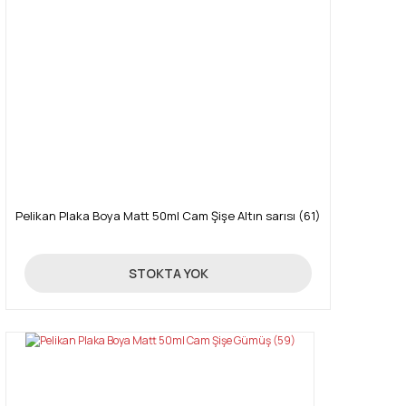
Pelikan Plaka Boya Matt 50ml Cam Şişe Altın sarısı (61)
85,00 TL
STOKTA YOK