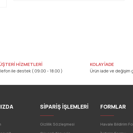
ÜŞTERİ HİZMETLERİ
KOLAY İADE
lefon ile destek ( 09.00 - 18.00 )
Ürün iade ve değişim g
IZDA
SİPARİŞ İŞLEMLERİ
FORMLAR
n
Gizlilik Sözleşmesi
Havale Bildirim F