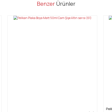
er konularda yetersiz gördüğünüz noktaları öneri formunu kullanarak tarafı
Benzer
Ürünler
Bu ürüne ilk yorumu siz yapın!
Yorum Yaz
Gönder
Pel