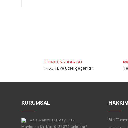
ÜCRETSİZ KARGO
M
1450 TL ve üzeri geçerlidir
Te
KURUMSAL
HAKKIM
Bizi Tanıyı
Aziz Mahmut Hüdayi, Eski
Mahkeme Sk. No:10, 34672 Üsküdar/