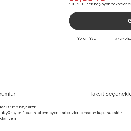
* 10,78 TL den başlayan taksitlerle!
G
Yorum Yaz
Tavsiye E
rumlar
Taksit Seçenekle
cılar için kaynaktır!
yük yüzeyler fırçanın istenmeyen darbe izleri olmadan kaplanacaktır.
ları verir