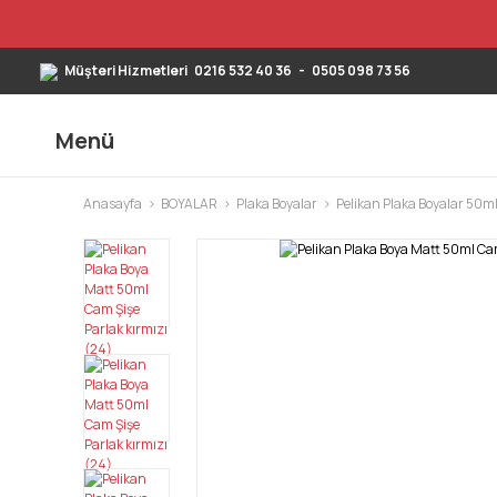
Müşteri Hizmetleri
0216 532 40 36
-
0505 098 73 56
Menü
Anasayfa
BOYALAR
Plaka Boyalar
Pelikan Plaka Boyalar 50m