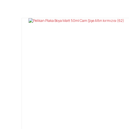
Bu ürünün fiyat bilgisi, resim, ürün açıklamalarında ve diğ
Görüş ve önerileriniz için teşekkür ederiz.
Ürün resmi kalitesiz, bozuk veya görüntülenemiyor.
Ürün açıklamasında eksik bilgiler bulunuyor.
Ürün bilgilerinde hatalar bulunuyor.
Ürün fiyatı diğer sitelerden daha pahalı.
Bu ürüne benzer farklı alternatifler olmalı.