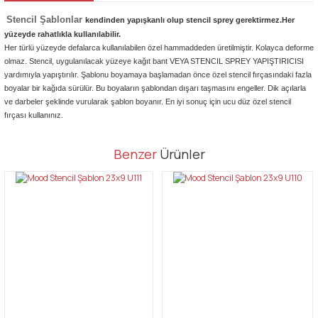
Stencil Şablonlar
kendinden yapışkanlı olup stencil sprey gerektirmez.Her
yüzeyde rahatlıkla kullanılabilir.
Her türlü yüzeyde defalarca kullanılabilen özel hammaddeden üretilmiştir. Kolayca deforme
olmaz. Stencil, uygulanılacak yüzeye kağıt bant VEYA STENCIL SPREY YAPIŞTIRICISI
yardımıyla yapıştırılır. Şablonu boyamaya başlamadan önce özel stencil fırçasındaki fazla
boyalar bir kağıda sürülür. Bu boyaların şablondan dışarı taşmasını engeller. Dik açılarla
ve darbeler şeklinde vurularak şablon boyanır. En iyi sonuç için ucu düz özel stencil
fırçası kullanınız.
Bu ürünün fiyat bilgisi, resim, ürün açıklamalarında ve diğer
Benzer
Ürünler
konularda yetersiz gördüğünüz noktaları öneri formunu kullanarak
Bu ürüne ilk yorumu siz yapın!
tarafımıza iletebilirsiniz.
Görüş ve önerileriniz için teşekkür ederiz.
Yorum Yaz
Ürün resmi kalitesiz, bozuk veya görüntülenemiyor.
Ürün açıklamasında eksik bilgiler bulunuyor.
Ürün bilgilerinde hatalar bulunuyor.
Ürün fiyatı diğer sitelerden daha pahalı.
Bu ürüne benzer farklı alternatifler olmalı.