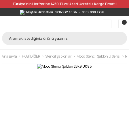
Türkiye’nin Her Yerine 1450 TL ve Üzeri Ücretsiz Kargo Fırsatı!
Müşteri Hizmetleri
0216 532 40 36
-
0505 098 73 56
Anasayfa
HOBİ DİĞER
Stencil Şablonlar
Mood Stencil Şablon U Serisi
Mo