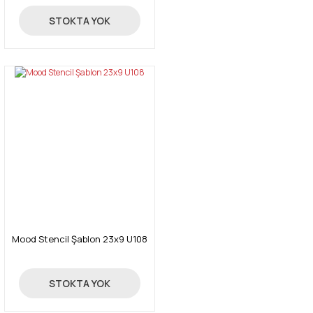
24,00 TL
STOKTA YOK
Mood Stencil Şablon 23x9 U108
24,00 TL
STOKTA YOK