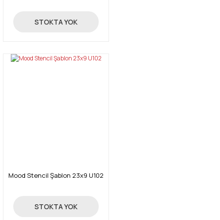
24,00 TL
STOKTA YOK
Mood Stencil Şablon 23x9 U102
24,00 TL
STOKTA YOK