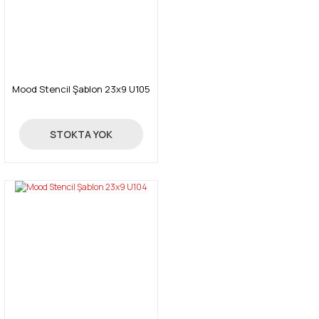
Mood Stencil Şablon 23x9 U105
24,00 TL
STOKTA YOK