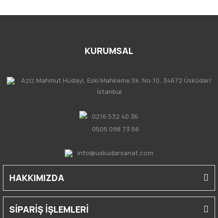
KURUMSAL
Aziz Mahmut Hüdayi, Eski Mahkeme Sk. No:10, 34672 Üsküdar/
İstanbul
0216 532 40 36
0505 098 73 56
info@uskudarsanat.com
HAKKIMIZDA
SİPARİŞ İŞLEMLERİ