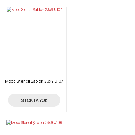
Mood Stencil Şablon 23x9 U107
24,00 TL
STOKTA YOK