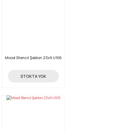
Mood Stencil Şablon 23x9 U106
24,00 TL
STOKTA YOK