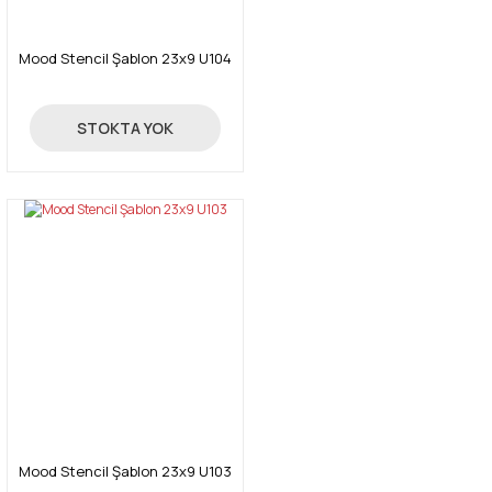
Mood Stencil Şablon 23x9 U104
24,00 TL
STOKTA YOK
Mood Stencil Şablon 23x9 U103