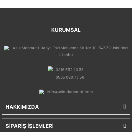
KURUMSAL
Aziz Mahmut Hüdayi, Eski Mahkeme Sk. No:10, 34672 Üsküdar/
İstanbul
0216 532 40 36
0505 098 73 56
info@uskudarsanat.com
HAKKIMIZDA
SİPARİŞ İŞLEMLERİ