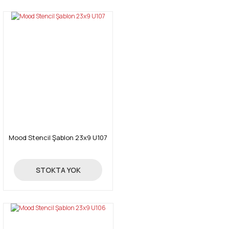
Mood Stencil Şablon 23x9 U107
24,00 TL
STOKTA YOK