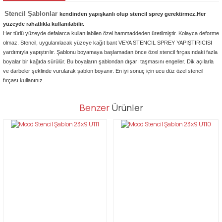
Stencil Şablonlar
kendinden yapışkanlı olup stencil sprey gerektirmez.Her
yüzeyde rahatlıkla kullanılabilir.
Her türlü yüzeyde defalarca kullanılabilen özel hammaddeden üretilmiştir. Kolayca deforme
olmaz. Stencil, uygulanılacak yüzeye kağıt bant VEYA STENCIL SPREY YAPIŞTIRICISI
yardımıyla yapıştırılır. Şablonu boyamaya başlamadan önce özel stencil fırçasındaki fazla
boyalar bir kağıda sürülür. Bu boyaların şablondan dışarı taşmasını engeller. Dik açılarla
ve darbeler şeklinde vurularak şablon boyanır. En iyi sonuç için ucu düz özel stencil
fırçası kullanınız.
Bu ürünün fiyat bilgisi, resim, ürün açıklamalarında ve diğer
Benzer
Ürünler
konularda yetersiz gördüğünüz noktaları öneri formunu kullanarak
Bu ürüne ilk yorumu siz yapın!
tarafımıza iletebilirsiniz.
Görüş ve önerileriniz için teşekkür ederiz.
Yorum Yaz
Ürün resmi kalitesiz, bozuk veya görüntülenemiyor.
Ürün açıklamasında eksik bilgiler bulunuyor.
Ürün bilgilerinde hatalar bulunuyor.
Ürün fiyatı diğer sitelerden daha pahalı.
Bu ürüne benzer farklı alternatifler olmalı.