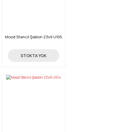
Mood Stencil Şablon 23x9 U105
24,00 TL
STOKTA YOK