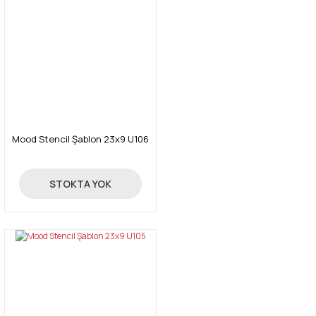
Mood Stencil Şablon 23x9 U106
24,00 TL
STOKTA YOK