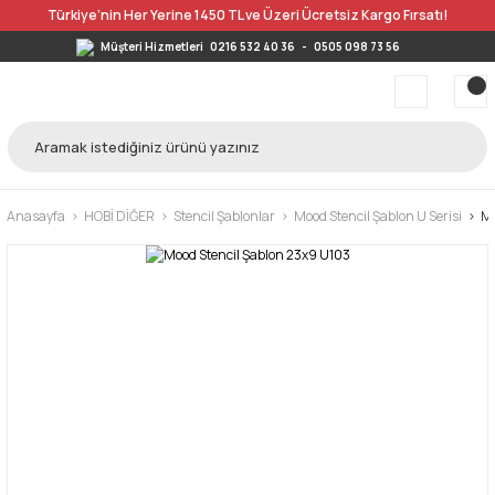
Türkiye’nin Her Yerine 1450 TL ve Üzeri Ücretsiz Kargo Fırsatı!
Müşteri Hizmetleri
0216 532 40 36
-
0505 098 73 56
Anasayfa
HOBİ DİĞER
Stencil Şablonlar
Mood Stencil Şablon U Serisi
Mo