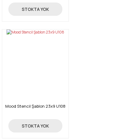
24,00 TL
STOKTA YOK
Mood Stencil Şablon 23x9 U108
24,00 TL
STOKTA YOK