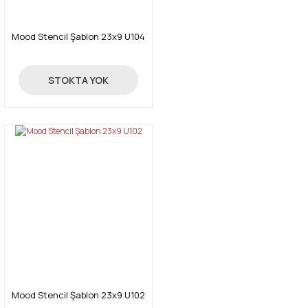
Mood Stencil Şablon 23x9 U104
24,00 TL
STOKTA YOK
Mood Stencil Şablon 23x9 U102