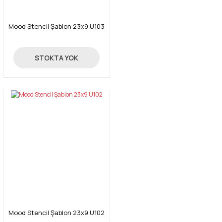
Mood Stencil Şablon 23x9 U103
24,00 TL
STOKTA YOK
Mood Stencil Şablon 23x9 U102