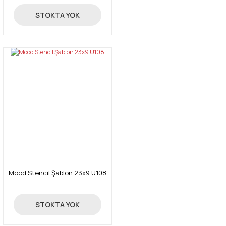
24,00 TL
STOKTA YOK
Mood Stencil Şablon 23x9 U108
24,00 TL
STOKTA YOK