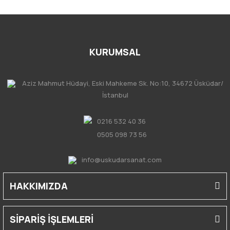
KURUMSAL
Aziz Mahmut Hüdayi, Eski Mahkeme Sk. No:10, 34672 Üsküdar/
İstanbul
0216 532 40 36
0505 098 73 56
info@uskudarsanat.com
HAKKIMIZDA
SİPARİŞ İŞLEMLERİ