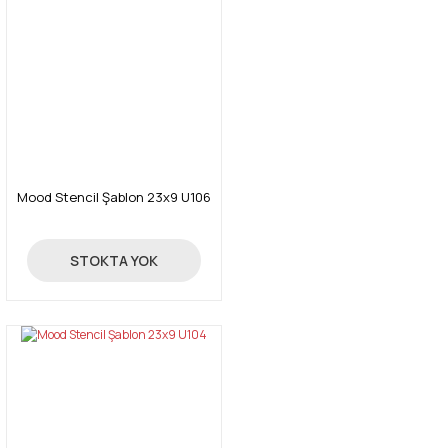
Mood Stencil Şablon 23x9 U106
24,00 TL
STOKTA YOK