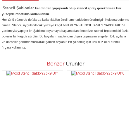
Stencil Şablonlar
kendinden yapışkanlı olup stencil sprey gerektirmez.Her
yüzeyde rahatlıkla kullanılabilir.
Her türlü yüzeyde defalarca kullanılabilen özel hammaddeden üretilmiştir. Kolayca deforme
olmaz. Stencil, uygulanılacak yüzeye kağıt bant VEYA STENCIL SPREY YAPIŞTIRICISI
yardımıyla yapıştırılır. Şablonu boyamaya başlamadan önce özel stencil fırçasındaki fazla
boyalar bir kağıda sürülür. Bu boyaların şablondan dışarı taşmasını engeller. Dik açılarla
ve darbeler şeklinde vurularak şablon boyanır. En iyi sonuç için ucu düz özel stencil
fırçası kullanınız.
Bu ürünün fiyat bilgisi, resim, ürün açıklamalarında ve diğer
Benzer
Ürünler
konularda yetersiz gördüğünüz noktaları öneri formunu kullanarak
Bu ürüne ilk yorumu siz yapın!
tarafımıza iletebilirsiniz.
Görüş ve önerileriniz için teşekkür ederiz.
Yorum Yaz
Ürün resmi kalitesiz, bozuk veya görüntülenemiyor.
Ürün açıklamasında eksik bilgiler bulunuyor.
Ürün bilgilerinde hatalar bulunuyor.
Ürün fiyatı diğer sitelerden daha pahalı.
Bu ürüne benzer farklı alternatifler olmalı.