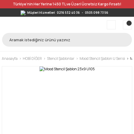
Türkiye’nin Her Yerine 1450 TL ve Üzeri Ücretsiz Kargo Fırsatı!
Müşteri Hizmetleri
0216 532 40 36
-
0505 098 73 56
Anasayfa
HOBİ DİĞER
Stencil Şablonlar
Mood Stencil Şablon U Serisi
Mo