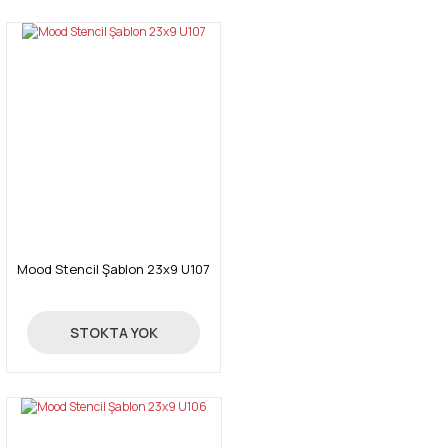
Mood Stencil Şablon 23x9 U107
24,00 TL
STOKTA YOK