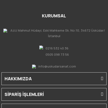
KURUMSAL
Aziz Mahmut Hüdayi, Eski Mahkeme Sk. No:10, 34672 Üsküdar/
İstanbul
0216 532 40 36
0505 098 73 56
info@uskudarsanat.com
HAKKIMIZDA
SİPARİŞ İŞLEMLERİ