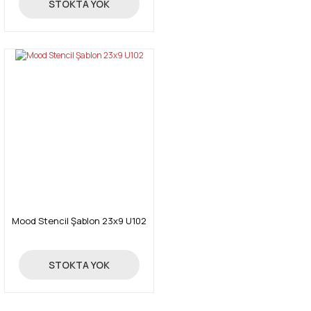
24,00 TL
STOKTA YOK
Mood Stencil Şablon 23x9 U102
24,00 TL
STOKTA YOK