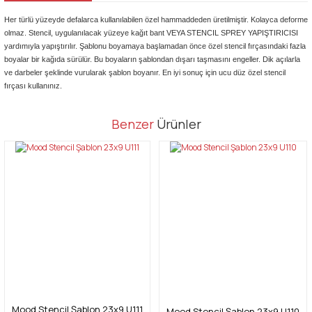
Her türlü yüzeyde defalarca kullanılabilen özel hammaddeden üretilmiştir. Kolayca deforme
olmaz. Stencil, uygulanılacak yüzeye kağıt bant VEYA STENCIL SPREY YAPIŞTIRICISI
yardımıyla yapıştırılır. Şablonu boyamaya başlamadan önce özel stencil fırçasındaki fazla
boyalar bir kağıda sürülür. Bu boyaların şablondan dışarı taşmasını engeller. Dik açılarla
ve darbeler şeklinde vurularak şablon boyanır. En iyi sonuç için ucu düz özel stencil
fırçası kullanınız.
Bu ürünün fiyat bilgisi, resim, ürün açıklamalarında ve diğer
Benzer
Ürünler
konularda yetersiz gördüğünüz noktaları öneri formunu kullanarak
Bu ürüne ilk yorumu siz yapın!
tarafımıza iletebilirsiniz.
Görüş ve önerileriniz için teşekkür ederiz.
Yorum Yaz
Ürün resmi kalitesiz, bozuk veya görüntülenemiyor.
Ürün açıklamasında eksik bilgiler bulunuyor.
Ürün bilgilerinde hatalar bulunuyor.
Ürün fiyatı diğer sitelerden daha pahalı.
Bu ürüne benzer farklı alternatifler olmalı.
Mood Stencil Şablon 23x9 U111
Mood Stencil Şablon 23x9 U110