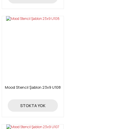
Mood Stencil Şablon 23x9 U108
24,00 TL
STOKTA YOK