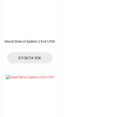
Mood Stencil Şablon 23x9 U106
24,00 TL
STOKTA YOK