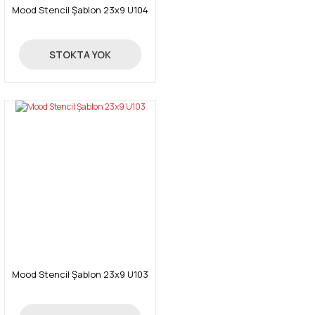
Mood Stencil Şablon 23x9 U104
24,00 TL
STOKTA YOK
Mood Stencil Şablon 23x9 U103