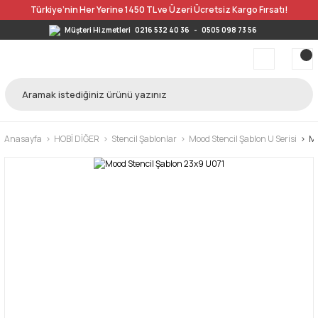
Türkiye’nin Her Yerine 1450 TL ve Üzeri Ücretsiz Kargo Fırsatı!
Müşteri Hizmetleri
0216 532 40 36
-
0505 098 73 56
Anasayfa
HOBİ DİĞER
Stencil Şablonlar
Mood Stencil Şablon U Serisi
Mo