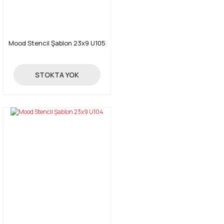
Mood Stencil Şablon 23x9 U105
24,00 TL
STOKTA YOK