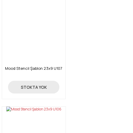
Mood Stencil Şablon 23x9 U107
24,00 TL
STOKTA YOK