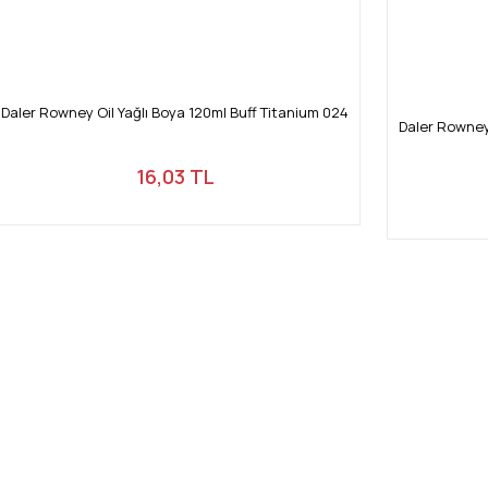
Daler Rowney Oil Yağlı Boya 120ml Buff Titanium 024
Daler Rowney
16,03 TL