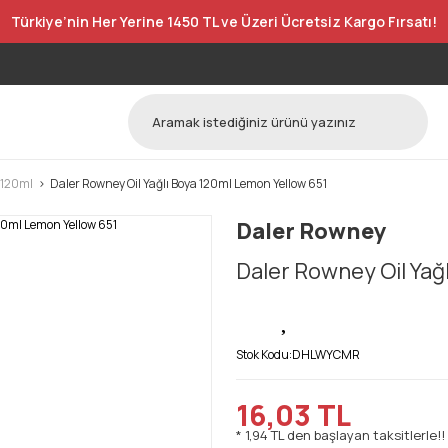
Türkiye’nin Her Yerine 1450 TL ve Üzeri Ücretsiz Kargo Fırsatı!
 120ml
Daler Rowney Oil Yağlı Boya 120ml Lemon Yellow 651
Daler Rowney
Daler Rowney Oil Yağ
Stok Kodu:
DHLWYCMR
16,03 TL
* 1,94 TL den başlayan taksitlerle!!