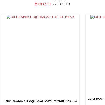
er konularda yetersiz gördüğünüz noktaları öneri formunu kullanarak tarafı
Benzer
Ürünler
Bu ürüne ilk yorumu siz yapın!
Yorum Yaz
Gönder
Daler Rowne
Daler Rowney Oil Yağlı Boya 120ml Portrait Pink 573