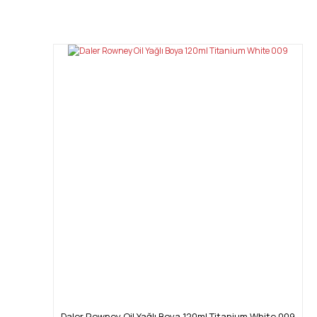
Bu ürünün fiyat bilgisi, resim, ürün açıklamalarında ve diğ
Görüş ve önerileriniz için teşekkür ederiz.
Ürün resmi kalitesiz, bozuk veya görüntülenemiyor.
Ürün açıklamasında eksik bilgiler bulunuyor.
Ürün bilgilerinde hatalar bulunuyor.
Ürün fiyatı diğer sitelerden daha pahalı.
Bu ürüne benzer farklı alternatifler olmalı.
Daler Rowney Oil Yağlı Boya 120ml Titanium White 009