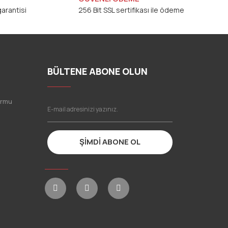
arantisi
256 Bit SSL sertifikası ile ödeme
BÜLTENE ABONE OLUN
ormu
ŞİMDİ ABONE OL