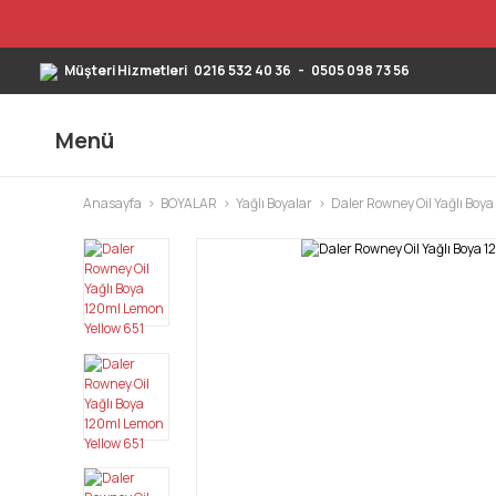
Müşteri Hizmetleri
0216 532 40 36
-
0505 098 73 56
Menü
Anasayfa
BOYALAR
Yağlı Boyalar
Daler Rowney Oil Yağlı Boya