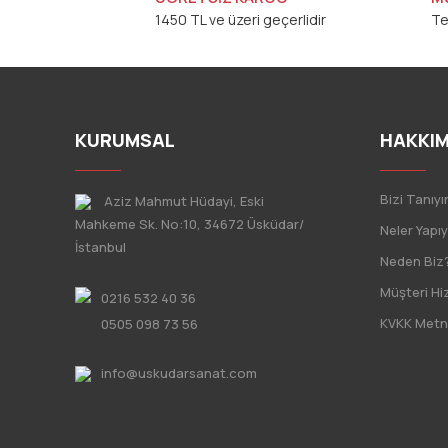
1450 TL ve üzeri geçerlidir
Te
KURUMSAL
HAKKIM
Bizi Tanıyı
Aziz Mahmut Hüdayi, Eski
Mahkeme Sk. No:10, 34672 Üsküdar/
Neler Yapı
İstanbul
Neden Biz
Müşteri Hi
0216 532 40 36
KVKK Metn
0505 098 73 56
info@uskudarsanat.com