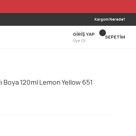
Kargom Nerede?
GİRİŞ YAP
SEPETİM
Üye Ol
lı Boya 120ml Lemon Yellow 651