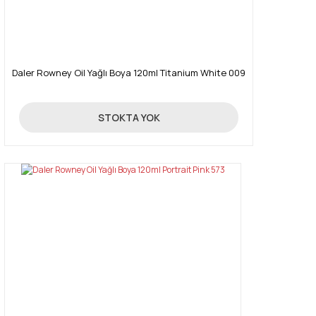
Gönder
Daler Rowney Oil Yağlı Boya 120ml Titanium White 009
16,03 TL
STOKTA YOK