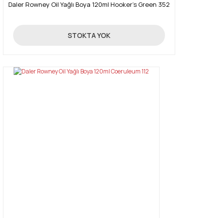
Daler Rowney Oil Yağlı Boya 120ml Hooker's Green 352
16,03 TL
STOKTA YOK