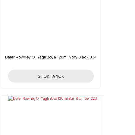
Daler Rowney Oil Yağlı Boya 120ml Ivory Black 034
16,03 TL
STOKTA YOK