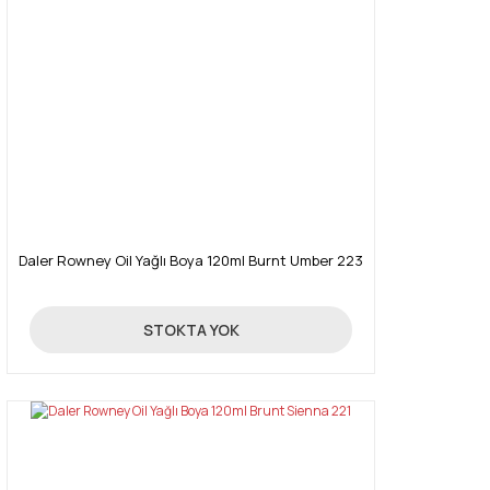
Daler Rowney Oil Yağlı Boya 120ml Burnt Umber 223
16,03 TL
STOKTA YOK