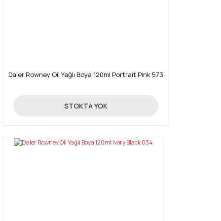
Daler Rowney Oil Yağlı Boya 120ml Portrait Pink 573
16,03 TL
STOKTA YOK