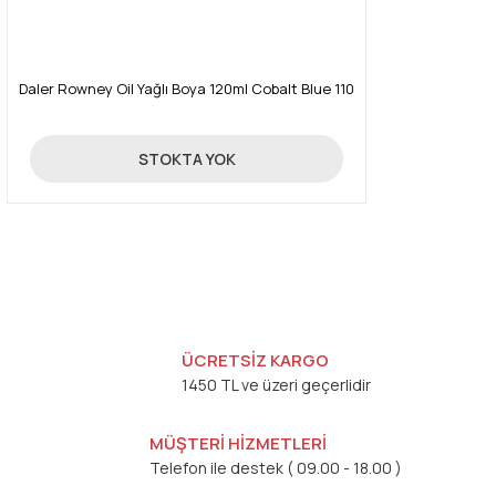
Daler Rowney Oil Yağlı Boya 120ml Cobalt Blue 110
16,03 TL
STOKTA YOK
ÜCRETSİZ KARGO
1450 TL ve üzeri geçerlidir
MÜŞTERİ HİZMETLERİ
Telefon ile destek ( 09.00 - 18.00 )