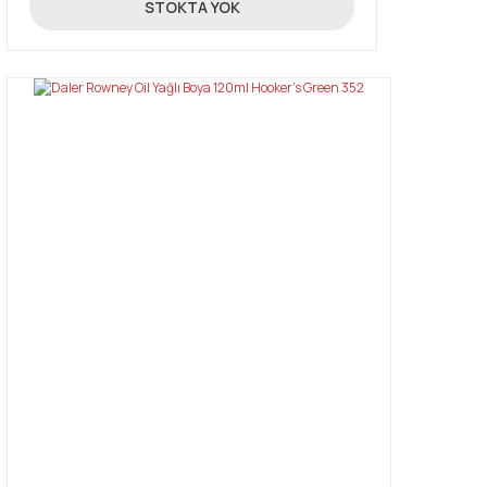
16,03 TL
STOKTA YOK