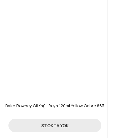
Daler Rowney Oil Yağlı Boya 120ml Yellow Ochre 663
16,03 TL
STOKTA YOK