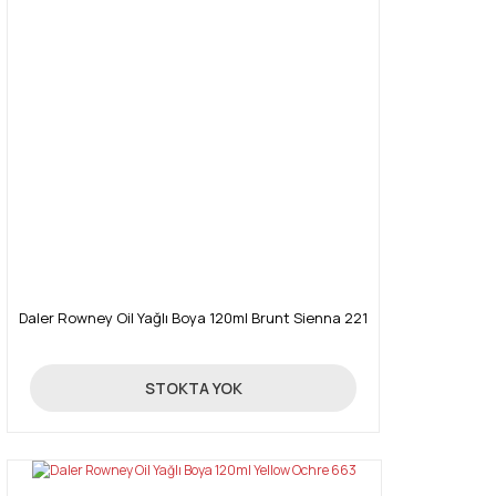
Daler Rowney Oil Yağlı Boya 120ml Brunt Sienna 221
16,03 TL
STOKTA YOK