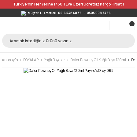
Türkiye’nin Her Yerine 1450 TL ve Üzeri Ücretsiz Kargo Fırsatı!
Müşteri Hizmetleri
0216 532 40 36
-
0505 098 73 56
Anasayfa
BOYALAR
Yağlı Boyalar
Daler Rowney Oil Yağlı Boya 120ml
Dal