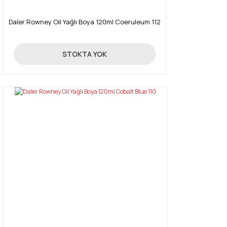
Daler Rowney Oil Yağlı Boya 120ml Coeruleum 112
16,03 TL
STOKTA YOK