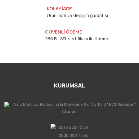
KOLAY İADE
Ürün iade ve değişim garantisi
GÜVENLİ ÖDEME
256 Bit SSL sertifikası ile ödeme
KURUMSAL
Aziz Mahmut Hüdayi, Eski Mahkeme Sk. No:10, 34672 Üsküdar/
İstanbul
0216 532 40 36
0505 098 73 56