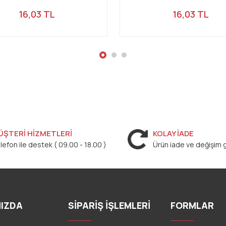
16,03 TL
16,03 TL
ÜŞTERİ HİZMETLERİ
KOLAY İADE
lefon ile destek ( 09.00 - 18.00 )
Ürün iade ve değişim g
IZDA
SİPARİŞ İŞLEMLERİ
FORMLAR