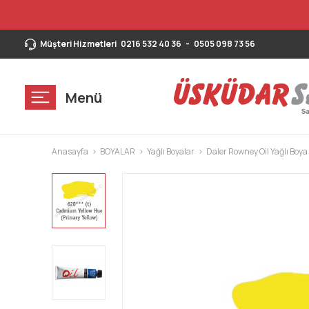
Müşteri Hizmetleri
0216 532 40 36
-
0505 098 73 56
Menü
Anasayfa
BOYALAR
Yağlı Boyalar
Daler Rowney Oil Yağlı Boya