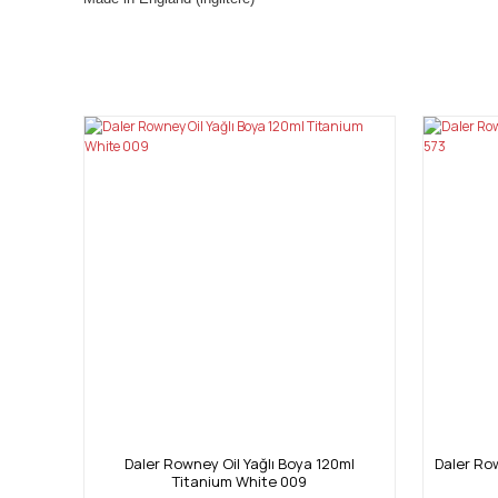
Bu ürünün fiyat bilgisi, resim, ürün açıklamalarında ve diğ
Görüş ve önerileriniz için teşekkür ederiz.
Ürün resmi kalitesiz, bozuk veya görüntülenemiyor.
Ürün açıklamasında eksik bilgiler bulunuyor.
Ürün bilgilerinde hatalar bulunuyor.
Ürün fiyatı diğer sitelerden daha pahalı.
Bu ürüne benzer farklı alternatifler olmalı.
Daler Rowney Oil Yağlı Boya 120ml
Daler Row
Titanium White 009