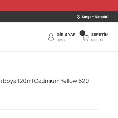
Kargom Nerede?
0
GİRİŞ YAP
SEPETİM
Üye Ol
0,00 TL
lı Boya 120ml Cadmium Yellow 620