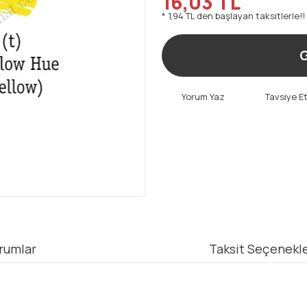
16,03 TL
* 1,94 TL den başlayan taksitlerle!!
G
Yorum Yaz
Tavsiye E
rumlar
Taksit Seçenekle