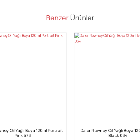
er konularda yetersiz gördüğünüz noktaları öneri formunu kullanarak tarafı
Benzer
Ürünler
Bu ürüne ilk yorumu siz yapın!
Yorum Yaz
Gönder
ney Oil Yağlı Boya 120ml Portrait
Daler Rowney Oil Yağlı Boya 12
Pink 573
Black 034