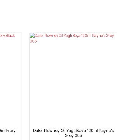
mıza iletebilirsiniz.
0ml Ivory
Daler Rowney Oil Yağlı Boya 120ml Payne's
Dale
Grey 065