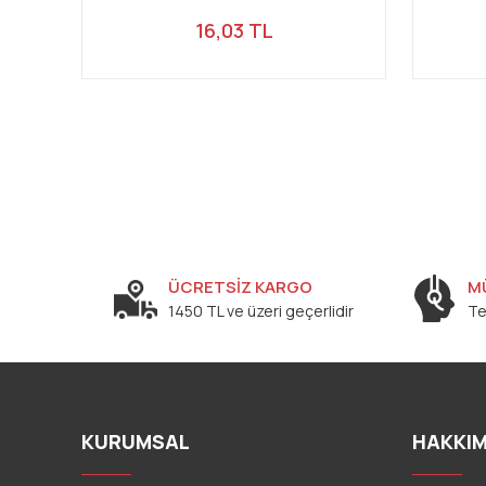
16,03 TL
ÜCRETSİZ KARGO
M
1450 TL ve üzeri geçerlidir
Te
KURUMSAL
HAKKIM