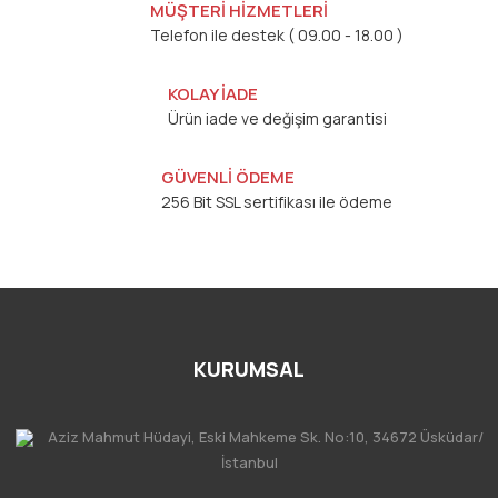
MÜŞTERİ HİZMETLERİ
Telefon ile destek ( 09.00 - 18.00 )
KOLAY İADE
Ürün iade ve değişim garantisi
GÜVENLİ ÖDEME
256 Bit SSL sertifikası ile ödeme
KURUMSAL
Aziz Mahmut Hüdayi, Eski Mahkeme Sk. No:10, 34672 Üsküdar/
İstanbul