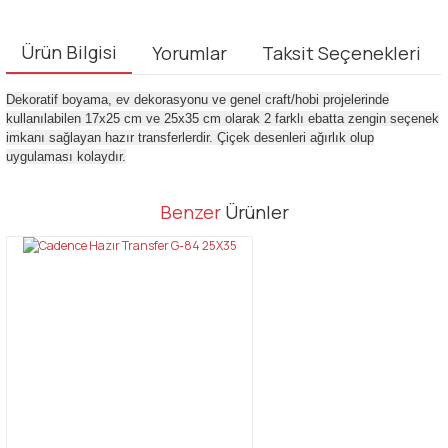
Ürün Bilgisi
Yorumlar
Taksit Seçenekleri
Dekoratif boyama, ev dekorasyonu ve genel craft/hobi projelerinde
kullanılabilen 17x25 cm ve 25x35 cm olarak 2 farklı ebatta zengin seçenek
imkanı sağlayan hazır transferlerdir. Çiçek desenleri ağırlık olup
uygulaması kolaydır.
Bu ürünün fiyat bilgisi, resim, ürün açıklamalarında ve diğer
Benzer
Ürünler
konularda yetersiz gördüğünüz noktaları öneri formunu kullanarak
Bu ürüne ilk yorumu siz yapın!
tarafımıza iletebilirsiniz.
Görüş ve önerileriniz için teşekkür ederiz.
Yorum Yaz
Ürün resmi kalitesiz, bozuk veya görüntülenemiyor.
Ürün açıklamasında eksik bilgiler bulunuyor.
Ürün bilgilerinde hatalar bulunuyor.
Ürün fiyatı diğer sitelerden daha pahalı.
Bu ürüne benzer farklı alternatifler olmalı.