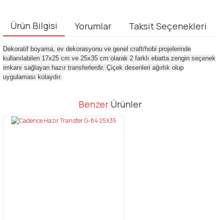
Ürün Bilgisi
Yorumlar
Taksit Seçenekleri
Dekoratif boyama, ev dekorasyonu ve genel craft/hobi projelerinde
kullanılabilen 17x25 cm ve 25x35 cm olarak 2 farklı ebatta zengin seçenek
imkanı sağlayan hazır transferlerdir. Çiçek desenleri ağırlık olup
uygulaması kolaydır.
Bu ürünün fiyat bilgisi, resim, ürün açıklamalarında ve diğer
Benzer
Ürünler
konularda yetersiz gördüğünüz noktaları öneri formunu kullanarak
Bu ürüne ilk yorumu siz yapın!
tarafımıza iletebilirsiniz.
Görüş ve önerileriniz için teşekkür ederiz.
Yorum Yaz
Ürün resmi kalitesiz, bozuk veya görüntülenemiyor.
Ürün açıklamasında eksik bilgiler bulunuyor.
Ürün bilgilerinde hatalar bulunuyor.
Ürün fiyatı diğer sitelerden daha pahalı.
Bu ürüne benzer farklı alternatifler olmalı.