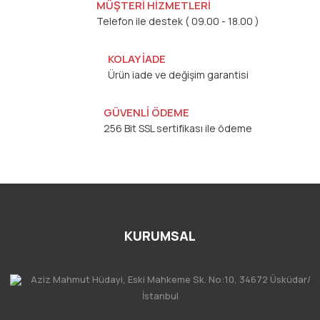
MÜŞTERİ HİZMETLERİ
Telefon ile destek ( 09.00 - 18.00 )
KOLAY İADE
Ürün iade ve değişim garantisi
GÜVENLİ ÖDEME
256 Bit SSL sertifikası ile ödeme
KURUMSAL
Aziz Mahmut Hüdayi, Eski Mahkeme Sk. No:10, 34672 Üsküdar/
İstanbul