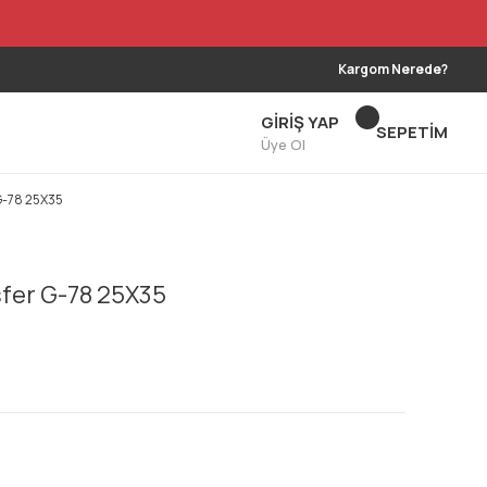
Kargom Nerede?
GİRİŞ YAP
SEPETİM
Üye Ol
G-78 25X35
fer G-78 25X35