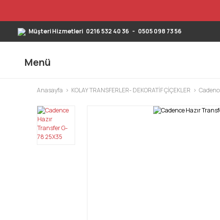
Müşteri Hizmetleri
0216 532 40 36
-
0505 098 73 56
Menü
Anasayfa
KOLAY TRANSFERLER- DEKORATİF ÇİÇEKLER
Cadence