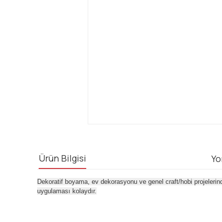
Ürün Bilgisi
Yo
Dekoratif boyama, ev dekorasyonu ve genel craft/hobi projelerind
uygulaması kolaydır.
Bu ürünün fiyat bilgisi, resim, ürün açıklamalarında ve diğ