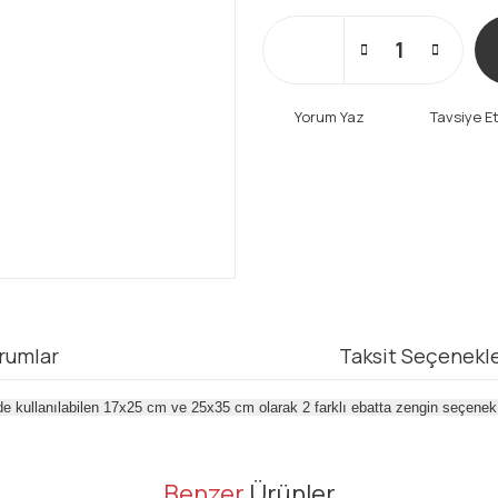
Yorum Yaz
Tavsiye E
rumlar
Taksit Seçenekle
e kullanılabilen 17x25 cm ve 25x35 cm olarak 2 farklı ebatta zengin seçenek i
er konularda yetersiz gördüğünüz noktaları öneri formunu kullanarak tarafı
Benzer
Ürünler