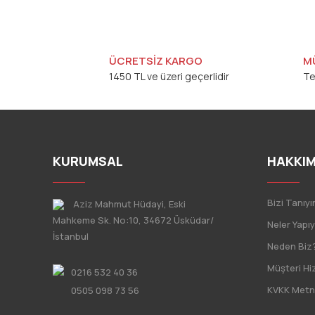
ÜCRETSİZ KARGO
M
1450 TL ve üzeri geçerlidir
Te
KURUMSAL
HAKKIM
Bizi Tanıyı
Aziz Mahmut Hüdayi, Eski
Mahkeme Sk. No:10, 34672 Üsküdar/
Neler Yapı
İstanbul
Neden Biz
Müşteri Hi
0216 532 40 36
KVKK Metn
0505 098 73 56