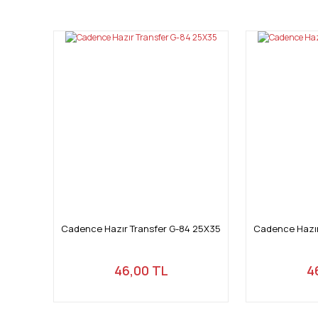
Görüş ve önerileriniz için teşekkür ederiz.
Ürün resmi kalitesiz, bozuk veya görüntülenemiyor.
Ürün açıklamasında eksik bilgiler bulunuyor.
Ürün bilgilerinde hatalar bulunuyor.
Ürün fiyatı diğer sitelerden daha pahalı.
Bu ürüne benzer farklı alternatifler olmalı.
Cadence Hazır Transfer G-84 25X35
Cadence Hazır
46,00 TL
4