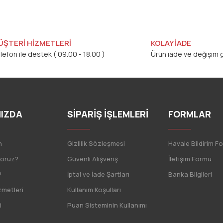
ÜŞTERİ HİZMETLERİ
KOLAY İADE
lefon ile destek ( 09.00 - 18.00 )
Ürün iade ve değişim g
IZDA
SİPARİŞ İŞLEMLERİ
FORMLAR
n
Gizlilik Sözleşmesi
Havale Bildirim F
yoruz?
Güvenli Alışveriş
İletişim Formu
?
İptal ve İade Şartları
Banka Bilgileri
zmetleri
Kullanım Koşulları
i
Puan Sisteminin Kullanımı