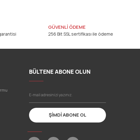
GÜVENLİ ÖDEME
arantisi
256 Bit SSL sertifikası ile ödeme
BÜLTENE ABONE OLUN
ormu
ŞİMDİ ABONE OL