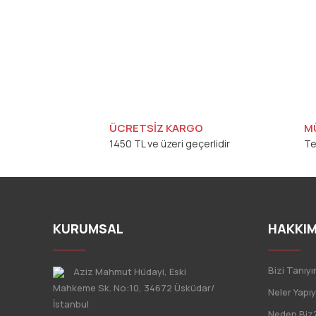
ÜCRETSİZ KARGO
M
1450 TL ve üzeri geçerlidir
Te
KURUMSAL
HAKKIM
Bizi Tanıyı
Aziz Mahmut Hüdayi, Eski
Mahkeme Sk. No:10, 34672 Üsküdar/
Neler Yapı
İstanbul
Neden Biz