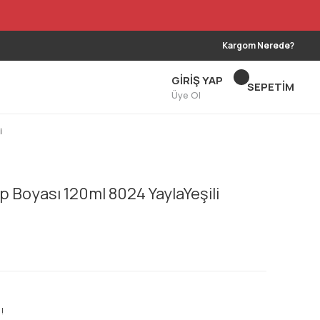
Kargom Nerede?
GİRİŞ YAP
SEPETİM
Üye Ol
i
p Boyası 120ml 8024 YaylaYeşili
!