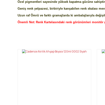
Özel pigmentleri sayesinde yüksek kapatma gücüne sahiptir.
Geniş renk yelpazesi, birbiriyle kanşabilen renk skalası mev
Uzun raf Ömrü ve farklı gramajlarda ki ambalajlarıyla değişik
Önemli Not: Renk Kartelasındaki renk görünümleri monitör 
Bu ürünün fiyat bilgisi, resim, ürün açıklamalarında ve diğ
Görüş ve önerileriniz için teşekkür ederiz.
Ürün resmi kalitesiz, bozuk veya görüntülenemiyor.
Ürün açıklamasında eksik bilgiler bulunuyor.
Ürün bilgilerinde hatalar bulunuyor.
Ürün fiyatı diğer sitelerden daha pahalı.
Bu ürüne benzer farklı alternatifler olmalı.