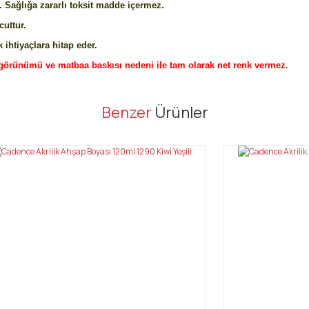
 Sağlığa zararlı toksit madde içermez.
cuttur.
 ihtiyaçlara hitap eder.
görünümü ve matbaa baskısı nedeni ile tam olarak net renk vermez.
er konularda yetersiz gördüğünüz noktaları öneri formunu kullanarak tarafı
Benzer
Ürünler
Bu ürüne ilk yorumu siz yapın!
Yorum Yaz