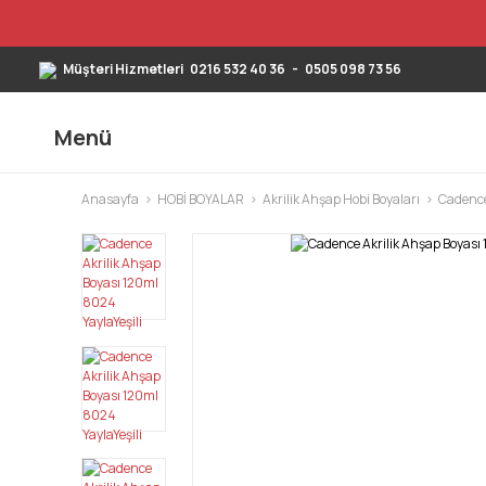
Müşteri Hizmetleri
0216 532 40 36
-
0505 098 73 56
Menü
Anasayfa
HOBİ BOYALAR
Akrilik Ahşap Hobi Boyaları
Cadence