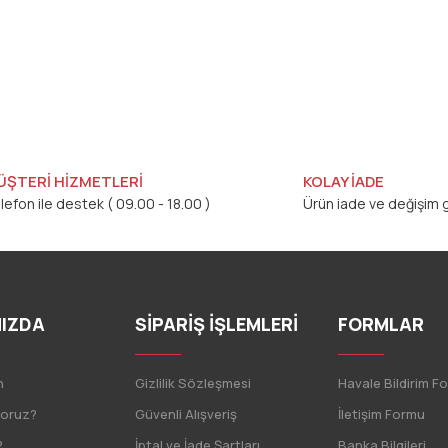
ÜŞTERİ HİZMETLERİ
KOLAY İADE
lefon ile destek ( 09.00 - 18.00 )
Ürün iade ve değişim g
IZDA
SİPARİŞ İŞLEMLERİ
FORMLAR
n
Gizlilik Sözleşmesi
Havale Bildirim F
yoruz?
Güvenli Alışveriş
İletişim Formu
?
İptal ve İade Şartları
Banka Bilgileri