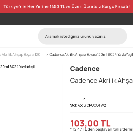
Türkiye’nin Her Yerine 1450 TL ve Üzeri Ücretsiz Kargo Fırsatı!
 Akrilik Ahşap Boyası 120ml
Cadence Akrilik Ahşap Boyası 120ml 8024 YaylaYeşil
Cadence
Cadence Akrilik Ahşa
Stok Kodu:
CPUCGTW2
103,00 TL
* 12,47 TL den başlayan taksitlerle!