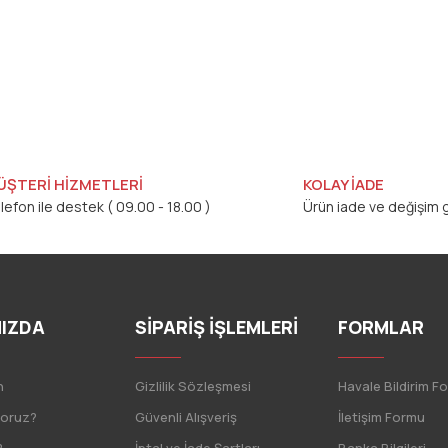
ÜŞTERİ HİZMETLERİ
KOLAY İADE
lefon ile destek ( 09.00 - 18.00 )
Ürün iade ve değişim g
IZDA
SİPARİŞ İŞLEMLERİ
FORMLAR
n
Gizlilik Sözleşmesi
Havale Bildirim F
yoruz?
Güvenli Alışveriş
İletişim Formu
?
İptal ve İade Şartları
Banka Bilgileri