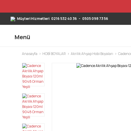
Müşteri Hizmetleri
0216 532 40 36
-
0505 098 73 56
Menü
Anasayfa
HOBİ BOYALAR
Akrilik Ahşap Hobi Boyaları
Cadence