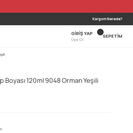
Kargom Nerede?
GİRİŞ YAP
SEPETİM
Üye Ol
ili
p Boyası 120ml 9048 Orman Yeşili
!!