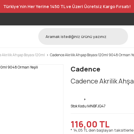
Türkiye’nin Her Yerine 1450 TL ve Üzeri Ücretsiz Kargo Fırsatı!
 Akrilik Ahşap Boyası 120ml
Cadence Akrilik Ahşap Boyası 120ml 9048 Orman Yeş
Cadence
Cadence Akrilik Ahşa
Stok Kodu:
MNBFJQ47
116,00 TL
* 14,05 TL den başlayan taksitlerle