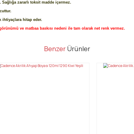
 Sağlığa zararlı toksit madde içermez.
cuttur.
 ihtiyaçlara hitap eder.
görünümü ve matbaa baskısı nedeni ile tam olarak net renk vermez.
er konularda yetersiz gördüğünüz noktaları öneri formunu kullanarak tarafı
Benzer
Ürünler
Bu ürüne ilk yorumu siz yapın!
Yorum Yaz