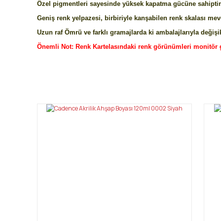
Özel pigmentleri sayesinde yüksek kapatma gücüne sahiptir.
Geniş renk yelpazesi, birbiriyle kanşabilen renk skalası mev
Uzun raf Ömrü ve farklı gramajlarda ki ambalajlarıyla değişik
Önemli Not: Renk Kartelasındaki renk görünümleri monitör 
Bu ürünün fiyat bilgisi, resim, ürün açıklamalarında ve diğ
Görüş ve önerileriniz için teşekkür ederiz.
Ürün resmi kalitesiz, bozuk veya görüntülenemiyor.
Ürün açıklamasında eksik bilgiler bulunuyor.
Ürün bilgilerinde hatalar bulunuyor.
Ürün fiyatı diğer sitelerden daha pahalı.
Bu ürüne benzer farklı alternatifler olmalı.