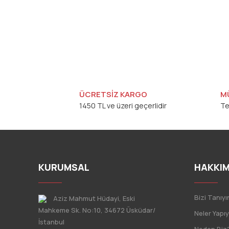
ÜCRETSİZ KARGO
M
1450 TL ve üzeri geçerlidir
Te
KURUMSAL
HAKKIM
Bizi Tanıyı
Aziz Mahmut Hüdayi, Eski
Mahkeme Sk. No:10, 34672 Üsküdar/
Neler Yapı
İstanbul
Neden Biz