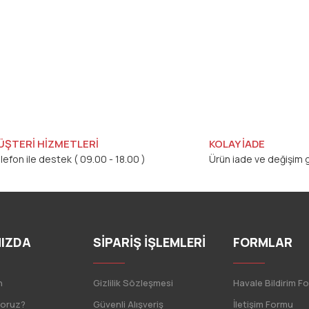
ÜŞTERİ HİZMETLERİ
KOLAY İADE
lefon ile destek ( 09.00 - 18.00 )
Ürün iade ve değişim g
IZDA
SİPARİŞ İŞLEMLERİ
FORMLAR
n
Gizlilik Sözleşmesi
Havale Bildirim F
yoruz?
Güvenli Alışveriş
İletişim Formu