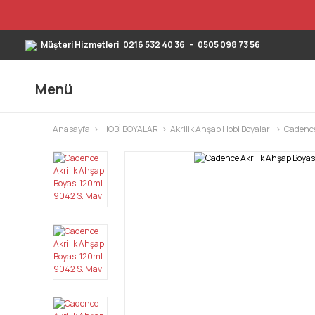
Müşteri Hizmetleri
0216 532 40 36
-
0505 098 73 56
Menü
Anasayfa
HOBİ BOYALAR
Akrilik Ahşap Hobi Boyaları
Cadence