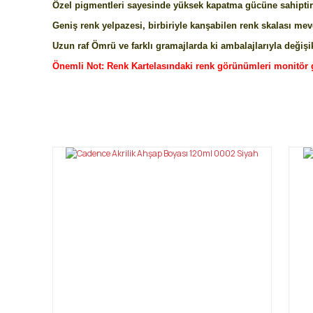
Özel pigmentleri sayesinde yüksek kapatma gücüne sahiptir.
Geniş renk yelpazesi, birbiriyle kanşabilen renk skalası mev
Uzun raf Ömrü ve farklı gramajlarda ki ambalajlarıyla değişik
Önemli Not: Renk Kartelasındaki renk görünümleri monitör 
Bu ürünün fiyat bilgisi, resim, ürün açıklamalarında ve diğ
Görüş ve önerileriniz için teşekkür ederiz.
Ürün resmi kalitesiz, bozuk veya görüntülenemiyor.
Ürün açıklamasında eksik bilgiler bulunuyor.
Ürün bilgilerinde hatalar bulunuyor.
Ürün fiyatı diğer sitelerden daha pahalı.
Bu ürüne benzer farklı alternatifler olmalı.