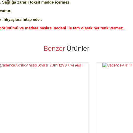
 Sağlığa zararlı toksit madde içermez.
cuttur.
 ihtiyaçlara hitap eder.
görünümü ve matbaa baskısı nedeni ile tam olarak net renk vermez.
er konularda yetersiz gördüğünüz noktaları öneri formunu kullanarak tarafı
Benzer
Ürünler
Bu ürüne ilk yorumu siz yapın!
Yorum Yaz