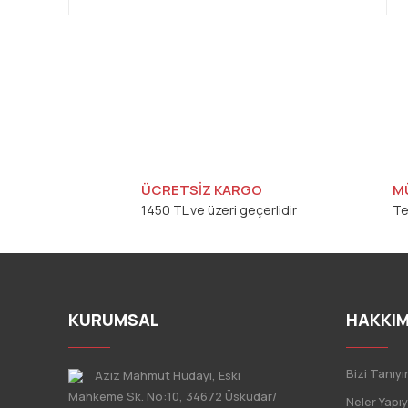
ÜCRETSİZ KARGO
M
1450 TL ve üzeri geçerlidir
Te
KURUMSAL
HAKKIM
Bizi Tanıyı
Aziz Mahmut Hüdayi, Eski
Mahkeme Sk. No:10, 34672 Üsküdar/
Neler Yapı