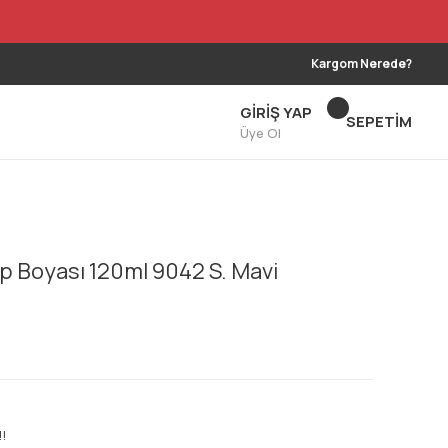
Kargom Nerede?
GİRİŞ YAP
SEPETİM
Üye Ol
p Boyası 120ml 9042 S. Mavi
!!