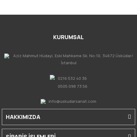
KURUMSAL
Aziz Mahmut Hüdayi, Eski Mahkeme Sk. No:10, 34672 Üsküdar/
İstanbul
0216 532 40 36
0505 098 73 56
info@uskudarsanat.com
HAKKIMIZDA
SİPARİŞ İŞLEMLERİ