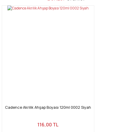
konularda yetersiz gördüğünüz noktaları öneri formunu kullanarak
Bu ürüne ilk yorumu siz yapın!
tarafımıza iletebilirsiniz.
Görüş ve önerileriniz için teşekkür ederiz.
Yorum Yaz
Ürün resmi kalitesiz, bozuk veya görüntülenemiyor.
Ürün açıklamasında eksik bilgiler bulunuyor.
Ürün bilgilerinde hatalar bulunuyor.
Ürün fiyatı diğer sitelerden daha pahalı.
Bu ürüne benzer farklı alternatifler olmalı.
Gönder
Cadence Akrilik Ahşap Boyası 120ml 0002 Siyah
116,00 TL