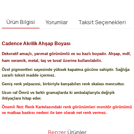
Ürün Bilgisi
Yorumlar
Taksit Seçenekleri
Cadence Akrilik Ahşap Boyası
Dekoratif amaçlı, yarımat görünümlü ve su bazlı boyadır. Ahşap, mdf,
ham seramik, metal, taş ve tuval üzerine kullanılabilir.
Özel pigmentleri sayesinde yüksek kapatma gücüne sahiptir. Sağlığa
zararlı toksit madde içermez.
Geniş renk yelpazesi, birbiriyle kanşabilen renk skalası mevcuttur.
Uzun raf Ömrü ve farklı gramajlarda ki ambalajlarıyla değişik
ihtiyaçlara hitap eder.
Önemli Not: Renk Kartelasındaki renk görünümleri monitör görünümü
ve matbaa baskısı nedeni ile tam olarak net renk vermez.
Bu ürünün fiyat bilgisi, resim, ürün açıklamalarında ve diğer
Benzer
Ürünler