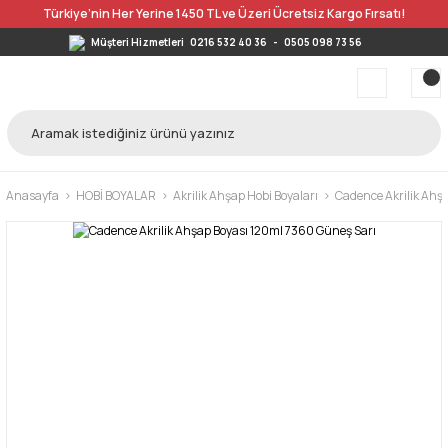
Türkiye’nin Her Yerine 1450 TL ve Üzeri Ücretsiz Kargo Fırsatı!
Müşteri Hizmetleri
0216 532 40 36
-
0505 098 73 56
Anasayfa
HOBİ BOYALAR
Akrilik Ahşap Hobi Boyaları
Cadence Akrilik Ahş