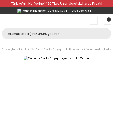
Türkiye’nin Her Yerine 1450 TL ve Üzeri Ücretsiz Kargo Fırsatı!
Müşteri Hizmetleri
0216 532 40 36
-
0505 098 73 56
Anasayfa
HOBİ BOYALAR
Akrilik Ahşap Hobi Boyaları
Cadence Akrilik Ahş