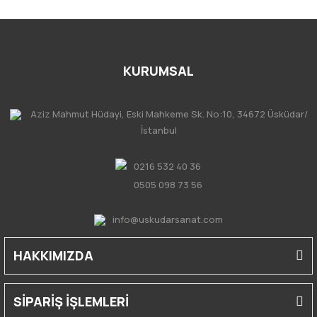
KURUMSAL
Aziz Mahmut Hüdayi, Eski Mahkeme Sk. No:10, 34672 Üsküdar/
İstanbul
0216 532 40 36
0505 098 73 56
info@uskudarsanat.com
HAKKIMIZDA
SİPARİŞ İŞLEMLERİ