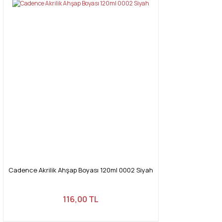
tarafımıza iletebilirsiniz.
Görüş ve önerileriniz için teşekkür ederiz.
Yorum Yaz
Ürün resmi kalitesiz, bozuk veya görüntülenemiyor.
Ürün açıklamasında eksik bilgiler bulunuyor.
Ürün bilgilerinde hatalar bulunuyor.
Ürün fiyatı diğer sitelerden daha pahalı.
Bu ürüne benzer farklı alternatifler olmalı.
Gönder
Cadence Akrilik Ahşap Boyası 120ml 0002 Siyah
116,00 TL