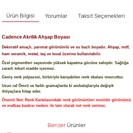
Ürün Bilgisi
Yorumlar
Taksit Seçenekleri
Cadence Akrilik Ahşap Boyası
Dekoratif amaçlı, yarımat görünümlü ve su bazlı boyadır. Ahşap, mdf,
ham seramik, metal, taş ve tuval üzerine kullanılabilir.
Özel pigmentleri sayesinde yüksek kapatma gücüne sahiptir. Sağlığa
zararlı toksit madde içermez.
Geniş renk yelpazesi, birbiriyle kanşabilen renk skalası mevcuttur.
Uzun raf Ömrü ve farklı gramajlarda ki ambalajlarıyla değişik
ihtiyaçlara hitap eder.
Önemli Not: Renk Kartelasındaki renk görünümleri monitör görünümü
ve matbaa baskısı nedeni ile tam olarak net renk vermez.
Bu ürünün fiyat bilgisi, resim, ürün açıklamalarında ve diğer
Benzer
Ürünler
konularda yetersiz gördüğünüz noktaları öneri formunu kullanarak
Bu ürüne ilk yorumu siz yapın!