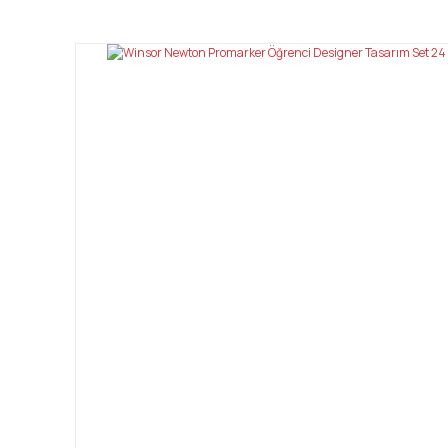
Görüş ve önerileriniz için teşekkür ederiz.
Ürün resmi kalitesiz, bozuk veya görüntülenemiyor.
Ürün açıklamasında eksik bilgiler bulunuyor.
Ürün bilgilerinde hatalar bulunuyor.
Ürün fiyatı diğer sitelerden daha pahalı.
Bu ürüne benzer farklı alternatifler olmalı.