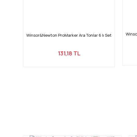
Winso
Winsor&Newton ProMarker Ara Tonlar 6 lı Set
131,18 TL