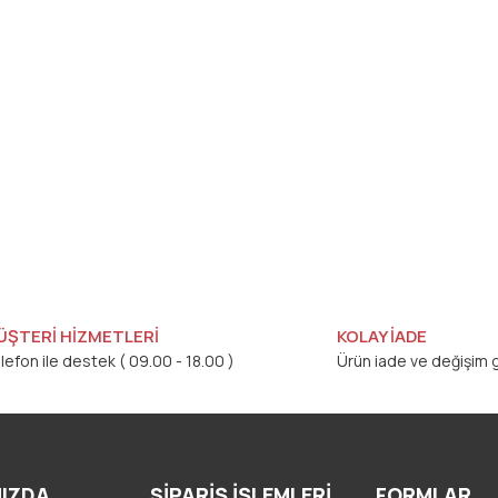
ÜŞTERİ HİZMETLERİ
KOLAY İADE
lefon ile destek ( 09.00 - 18.00 )
Ürün iade ve değişim g
IZDA
SİPARİŞ İŞLEMLERİ
FORMLAR