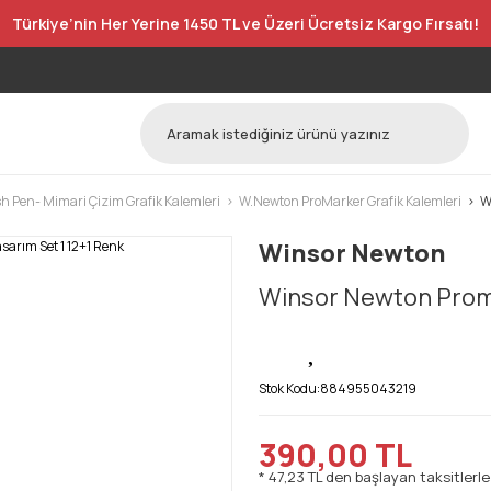
Türkiye’nin Her Yerine 1450 TL ve Üzeri Ücretsiz Kargo Fırsatı!
h Pen- Mimari Çizim Grafik Kalemleri
W.Newton ProMarker Grafik Kalemleri
W
Winsor Newton
Winsor Newton Proma
Stok Kodu:
884955043219
390,00 TL
* 47,23 TL den başlayan taksitlerle