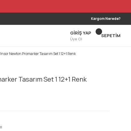
Kargom Nerede?
GİRİŞ YAP
SEPETİM
Üye Ol
insor Newton Promarker Tasarım Set 1 12+1 Renk
rker Tasarım Set 1 12+1 Renk
!!