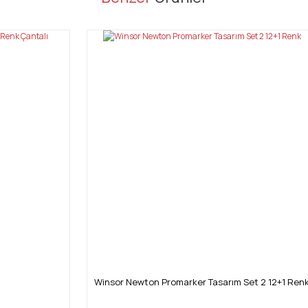
Bu ürüne ilk yorumu siz yapın!
Yorum Yaz
Gönder
Winsor Newton Promarker Tasarım Set 2 12+1 Ren