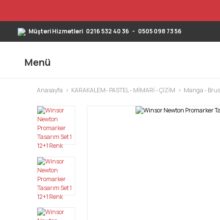
Müşteri Hizmetleri
0216 532 40 36
-
0505 098 73 56
Menü
Anasayfa
KARAKALEM- PASTEL - MİMARİ - ÇİZİM
Manga - Brus