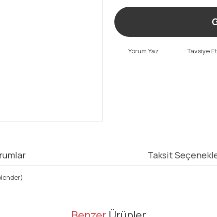
G
Yorum Yaz
Tavsiye E
rumlar
Taksit Seçenekle
blender)
er konularda yetersiz gördüğünüz noktaları öneri formunu kullanarak tarafı
Benzer
Ürünler