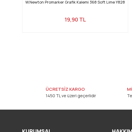
W.Newton Promarker Grafik Kalemi 368 Soft Lime Y828
19,90 TL
ÜCRETSİZ KARGO
M
1450 TL ve üzeri geçerlidir
Te
KURUMSAL
HAKKIM