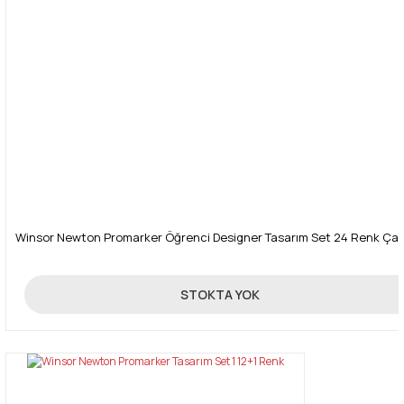
Gönder
Winsor Newton Promarker Öğrenci Designer Tasarım Set 24 Renk Çan
750,00 TL
STOKTA YOK