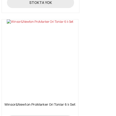
131,18 TL
STOKTA YOK
Winsor&Newton ProMarker Gri Tonlar 6 lı Set