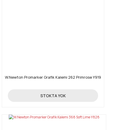
W.Newton Promarker Grafik Kalemi 262 Primrose Y919
19,90 TL
STOKTA YOK