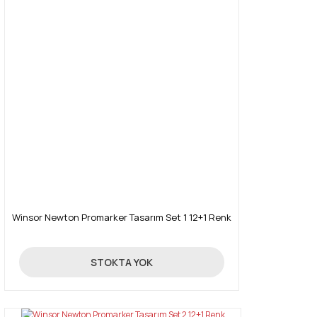
Winsor Newton Promarker Tasarım Set 1 12+1 Renk
390,00 TL
STOKTA YOK