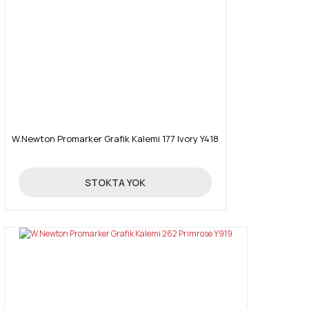
W.Newton Promarker Grafik Kalemi 177 Ivory Y418
19,90 TL
STOKTA YOK