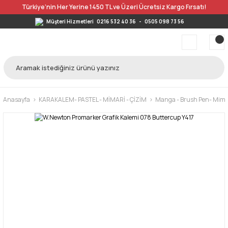
Türkiye’nin Her Yerine 1450 TL ve Üzeri Ücretsiz Kargo Fırsatı!
Müşteri Hizmetleri
0216 532 40 36
-
0505 098 73 56
Anasayfa
KARAKALEM- PASTEL - MİMARİ - ÇİZİM
Manga - Brush Pen- Mimar