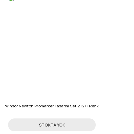
Winsor Newton Promarker Tasarım Set 2 12+1 Renk
214,30 TL
STOKTA YOK