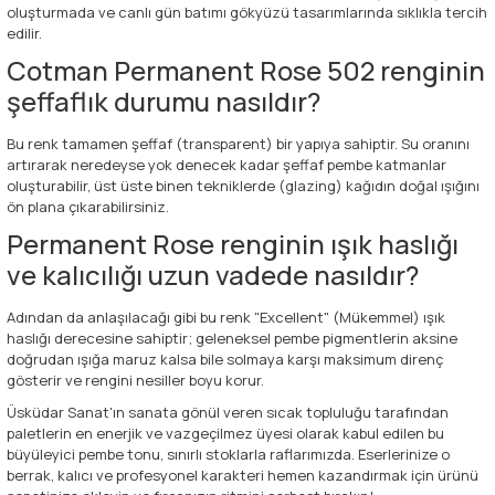
oluşturmada ve canlı gün batımı gökyüzü tasarımlarında sıklıkla tercih
edilir.
Cotman Permanent Rose 502 renginin
şeffaflık durumu nasıldır?
Bu renk tamamen şeffaf (transparent) bir yapıya sahiptir. Su oranını
artırarak neredeyse yok denecek kadar şeffaf pembe katmanlar
oluşturabilir, üst üste binen tekniklerde (glazing) kağıdın doğal ışığını
ön plana çıkarabilirsiniz.
Permanent Rose renginin ışık haslığı
ve kalıcılığı uzun vadede nasıldır?
Adından da anlaşılacağı gibi bu renk "Excellent" (Mükemmel) ışık
haslığı derecesine sahiptir; geleneksel pembe pigmentlerin aksine
doğrudan ışığa maruz kalsa bile solmaya karşı maksimum direnç
gösterir ve rengini nesiller boyu korur.
Üsküdar Sanat'ın sanata gönül veren sıcak topluluğu tarafından
paletlerin en enerjik ve vazgeçilmez üyesi olarak kabul edilen bu
büyüleyici pembe tonu, sınırlı stoklarla raflarımızda. Eserlerinize o
berrak, kalıcı ve profesyonel karakteri hemen kazandırmak için ürünü