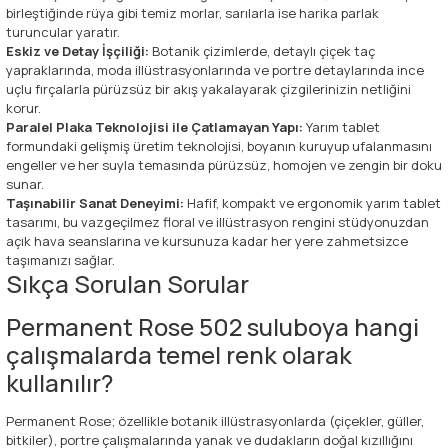
birleştiğinde rüya gibi temiz morlar, sarılarla ise harika parlak
turuncular yaratır.
Eskiz ve Detay İşçiliği:
Botanik çizimlerde, detaylı çiçek taç
yapraklarında, moda illüstrasyonlarında ve portre detaylarında ince
uçlu fırçalarla pürüzsüz bir akış yakalayarak çizgilerinizin netliğini
korur.
Paralel Plaka Teknolojisi ile Çatlamayan Yapı:
Yarım tablet
formundaki gelişmiş üretim teknolojisi, boyanın kuruyup ufalanmasını
engeller ve her suyla temasında pürüzsüz, homojen ve zengin bir doku
sunar.
Taşınabilir Sanat Deneyimi:
Hafif, kompakt ve ergonomik yarım tablet
tasarımı, bu vazgeçilmez floral ve illüstrasyon rengini stüdyonuzdan
açık hava seanslarına ve kursunuza kadar her yere zahmetsizce
taşımanızı sağlar.
Sıkça Sorulan Sorular
Permanent Rose 502 suluboya hangi
çalışmalarda temel renk olarak
kullanılır?
Permanent Rose; özellikle botanik illüstrasyonlarda (çiçekler, güller,
bitkiler), portre çalışmalarında yanak ve dudakların doğal kızıllığını