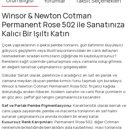
Ürün Bilgisi
Yorumlar
Taksit Seçenekleri
Winsor & Newton Cotman
Permanent Rose 502 ile Sanatınıza
Kalıcı Bir Işıltı Katın
Çiçek yapraklarının o ipeksi pembe tonlarını, gün batımının büyüleyici
gökyüzü geçişlerini veya illüstrasyonlarınızdaki en canlı detayları
resmederken sıradan kırmızıların çiğliğinde mi kayboluyorsunuz?
Renklerin kağıt üzerinde çamurlaşması veya zamanla solup gitmesi,
en değerli sanatsal çalışmalarınızı gölgeleyebilir.
Üsküdar Sanat olarak, paletinize o aradığınız en saf, en parlak ve
zamana meydan okuyan pembe-kırmızı tonu taşımak için buradayız.
Winsor & Newton Cotman Permanent Rose 502, fırçanız kağıda
dokunduğu andan itibaren, modern sanatın ve canlı floral çizimlerin o
en göz alıcı, şeffaf gül rengini çalışmalarınıza kazandırır.
Saf ve Parlak Pembe Pigmentasyonu:
Karakteristik olarak berrak ve
canlı yapısı sayesinde, pembe ve macenta tonlarının en saf halini
sunarak çalışmalarınıza anında modern bir enerji katar.
Kusursuz Renk Karışımları:
Permanent Rose 502, diğer Cotman
renkleriyle birleştiğinde berraklığını asla kaybetmez; mavi tonlarıyla