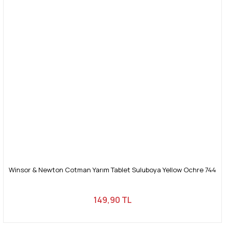
Ürün bilgilerinde hatalar bulunuyor.
Ürün fiyatı diğer sitelerden daha pahalı.
Bu ürüne benzer farklı alternatifler olmalı.
Gönder
Winsor & Newton Cotman Yarım Tablet Suluboya Yellow Ochre 744
149,90 TL