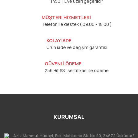
1450 TL ve üzeri geçerlidir
MÜŞTERİ HİZMETLERİ
Telefon ile destek ( 09.00 - 18.00 )
KOLAY İADE
Ürün iade ve değişim garantisi
GÜVENLİ ÖDEME
256 Bit SSL sertifikası ile ödeme
KURUMSAL
Aziz Mahmut Hüdayi, Eski Mahkeme Sk. No:10, 34672 Üsküdar/