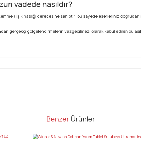
uzun vadede nasıldır?
mmel) ışık haslığı derecesine sahiptir; bu sayede eserleriniz doğrudan
dan gerçekçi gölgelendirmelerin vazgeçilmezi olarak kabul edilen bu asil
er konularda yetersiz gördüğünüz noktaları öneri formunu kullanarak tarafı
Benzer
Ürünler
Bu ürüne ilk yorumu siz yapın!