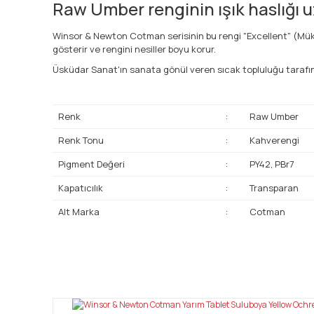
Raw Umber renginin ışık haslığı 
Winsor & Newton Cotman serisinin bu rengi "Excellent" (Müke
gösterir ve rengini nesiller boyu korur.
Üsküdar Sanat'ın sanata gönül veren sıcak topluluğu tarafın
Renk
:
Raw Umber
Renk Tonu
:
Kahverengi
Pigment Değeri
:
PY42, PBr7
Kapatıcılık
:
Transparan
Alt Marka
:
Cotman
Bu ürünün fiyat bilgisi, resim, ürün açıklamalarında ve diğ
Görüş ve önerileriniz için teşekkür ederiz.
Ürün resmi kalitesiz, bozuk veya görüntülenemiyor.