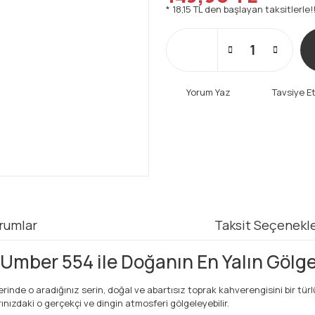
* 18,15 TL den başlayan taksitlerle!
Yorum Yaz
Tavsiye E
rumlar
Taksit Seçenekle
mber 554 ile Doğanın En Yalın Gölg
inde o aradığınız serin, doğal ve abartısız toprak kahverengisini bir tü
ınızdaki o gerçekçi ve dingin atmosferi gölgeleyebilir.