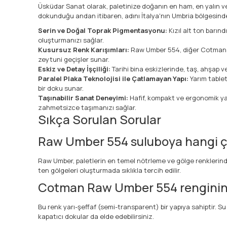
Üsküdar Sanat olarak, paletinize doğanın en ham, en yalın
dokunduğu andan itibaren, adını İtalya'nın Umbria bölgesinde
Serin ve Doğal Toprak Pigmentasyonu:
Kızıl alt ton barın
oluşturmanızı sağlar.
Kusursuz Renk Karışımları:
Raw Umber 554, diğer Cotman renk
zeytuni geçişler sunar.
Eskiz ve Detay İşçiliği:
Tarihi bina eskizlerinde, taş, ahşap v
Paralel Plaka Teknolojisi ile Çatlamayan Yapı:
Yarım tablet
bir doku sunar.
Taşınabilir Sanat Deneyimi:
Hafif, kompakt ve ergonomik ya
zahmetsizce taşımanızı sağlar.
Sıkça Sorulan Sorular
Raw Umber 554 suluboya hangi çal
Raw Umber, paletlerin en temel nötrleme ve gölge renklerinden
ten gölgeleri oluşturmada sıklıkla tercih edilir.
Cotman Raw Umber 554 renginin ş
Bu renk yarı-şeffaf (semi-transparent) bir yapıya sahiptir. S
kapatıcı dokular da elde edebilirsiniz.