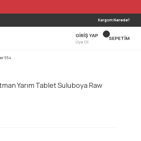
Kargom Nerede?
GİRİŞ YAP
SEPETİM
Üye Ol
er 554
tman Yarım Tablet Suluboya Raw