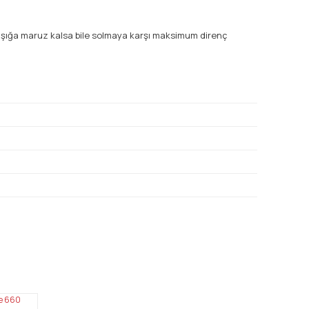
 ışığa maruz kalsa bile solmaya karşı maksimum direnç
mıza iletebilirsiniz.