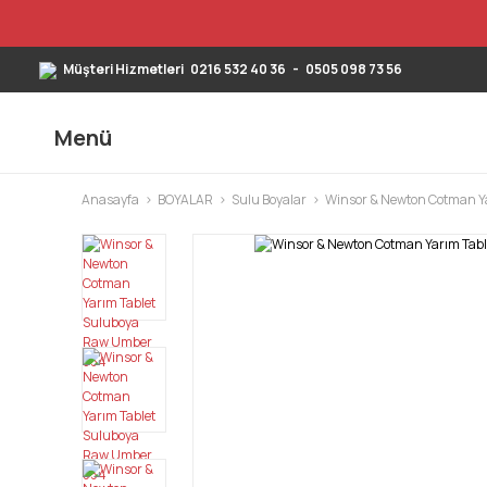
Müşteri Hizmetleri
0216 532 40 36
-
0505 098 73 56
Menü
Anasayfa
BOYALAR
Sulu Boyalar
Winsor & Newton Cotman Ya