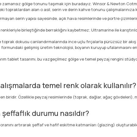
 ve zamansız gölge tonunu taşımak için buradayız. Winsor & Newton Co
ki topraklardan alan o asil, serin ve derin kahve tonunu çalışmalarınıza k
dırmayan serin yapısı sayesinde, açık hava resimlerinde ve portre çizimler
leriyle birleştiğinde berraklığını kaybetmez; Ultramarine ile karıştırıldığ
e toprak dokusu canlandırmalarında ince uçlu fırçalarla pürüzsüz bir akış y
 formundaki gelişmiş üretim teknolojisi, boyanın kuruyup ufalanmasını 
rım tablet tasarımı, bu vazgeçilmez gölge ve temel peyzaj rengini stüd
ışmalarda temel renk olarak kullanılır?
 biridir. Özellikle peyzaj resimlerinde (toprak, dağlar, ağaç gövdeleri),
effaflık durumu nasıldır?
u oranını artırarak şeffaf ve hafif eskitme katmanları (glazing) oluşturab