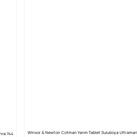
Yorum Yaz
Gönder
Winsor & Newton Cotman Yarım Tablet Suluboya Ultramar
hre 744