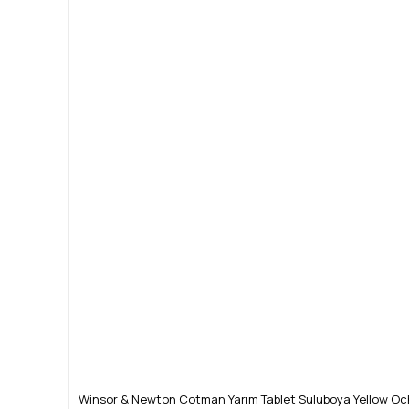
Ürün açıklamasında eksik bilgiler bulunuyor.
Ürün bilgilerinde hatalar bulunuyor.
Ürün fiyatı diğer sitelerden daha pahalı.
Bu ürüne benzer farklı alternatifler olmalı.
Winsor & Newton Cotman Yarım Tablet Suluboya Yellow Oc