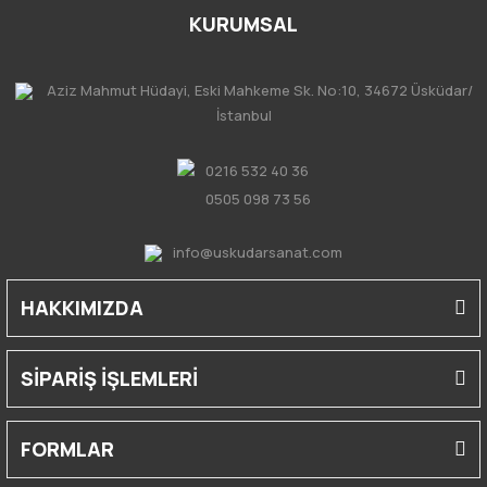
KURUMSAL
Aziz Mahmut Hüdayi, Eski Mahkeme Sk. No:10, 34672 Üsküdar/
İstanbul
0216 532 40 36
0505 098 73 56
info@uskudarsanat.com
HAKKIMIZDA
SİPARİŞ İŞLEMLERİ
FORMLAR