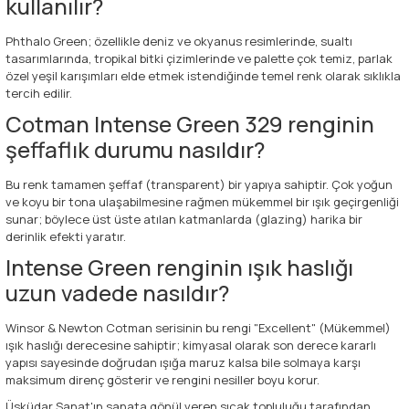
kullanılır?
Phthalo Green; özellikle deniz ve okyanus resimlerinde, sualtı
tasarımlarında, tropikal bitki çizimlerinde ve palette çok temiz, parlak
özel yeşil karışımları elde etmek istendiğinde temel renk olarak sıklıkla
tercih edilir.
Cotman Intense Green 329 renginin
şeffaflık durumu nasıldır?
Bu renk tamamen şeffaf (transparent) bir yapıya sahiptir. Çok yoğun
ve koyu bir tona ulaşabilmesine rağmen mükemmel bir ışık geçirgenliği
sunar; böylece üst üste atılan katmanlarda (glazing) harika bir
derinlik efekti yaratır.
Intense Green renginin ışık haslığı
uzun vadede nasıldır?
Winsor & Newton Cotman serisinin bu rengi "Excellent" (Mükemmel)
ışık haslığı derecesine sahiptir; kimyasal olarak son derece kararlı
yapısı sayesinde doğrudan ışığa maruz kalsa bile solmaya karşı
maksimum direnç gösterir ve rengini nesiller boyu korur.
Üsküdar Sanat'ın sanata gönül veren sıcak topluluğu tarafından