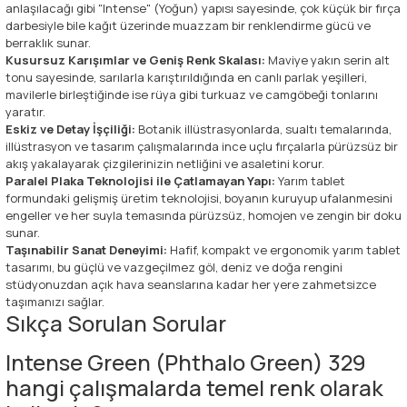
anlaşılacağı gibi "Intense" (Yoğun) yapısı sayesinde, çok küçük bir fırça
darbesiyle bile kağıt üzerinde muazzam bir renklendirme gücü ve
berraklık sunar.
Kusursuz Karışımlar ve Geniş Renk Skalası:
Maviye yakın serin alt
tonu sayesinde, sarılarla karıştırıldığında en canlı parlak yeşilleri,
mavilerle birleştiğinde ise rüya gibi turkuaz ve camgöbeği tonlarını
yaratır.
Eskiz ve Detay İşçiliği:
Botanik illüstrasyonlarda, sualtı temalarında,
illüstrasyon ve tasarım çalışmalarında ince uçlu fırçalarla pürüzsüz bir
akış yakalayarak çizgilerinizin netliğini ve asaletini korur.
Paralel Plaka Teknolojisi ile Çatlamayan Yapı:
Yarım tablet
formundaki gelişmiş üretim teknolojisi, boyanın kuruyup ufalanmesini
engeller ve her suyla temasında pürüzsüz, homojen ve zengin bir doku
sunar.
Taşınabilir Sanat Deneyimi:
Hafif, kompakt ve ergonomik yarım tablet
tasarımı, bu güçlü ve vazgeçilmez göl, deniz ve doğa rengini
stüdyonuzdan açık hava seanslarına kadar her yere zahmetsizce
taşımanızı sağlar.
Sıkça Sorulan Sorular
Intense Green (Phthalo Green) 329
hangi çalışmalarda temel renk olarak