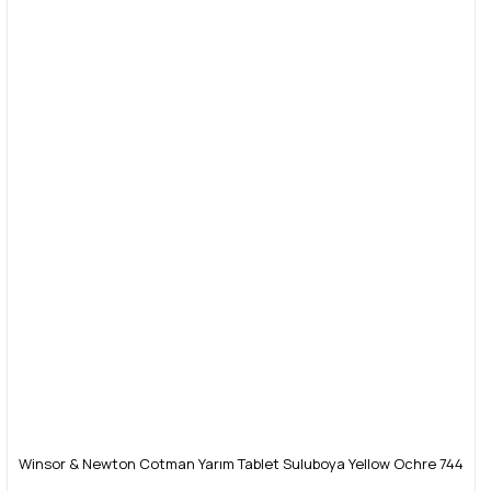
Yorum Yaz
Ürün resmi kalitesiz, bozuk veya görüntülenemiyor.
Ürün açıklamasında eksik bilgiler bulunuyor.
Ürün bilgilerinde hatalar bulunuyor.
Ürün fiyatı diğer sitelerden daha pahalı.
Bu ürüne benzer farklı alternatifler olmalı.
Gönder
Winsor & Newton Cotman Yarım Tablet Suluboya Yellow Ochre 744