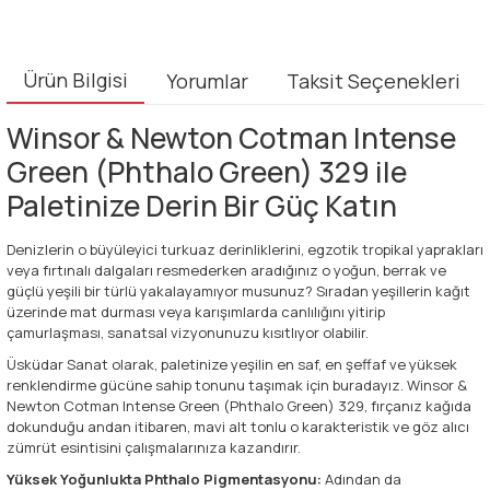
Ürün Bilgisi
Yorumlar
Taksit Seçenekleri
Winsor & Newton Cotman Intense
Green (Phthalo Green) 329 ile
Paletinize Derin Bir Güç Katın
Denizlerin o büyüleyici turkuaz derinliklerini, egzotik tropikal yaprakları
veya fırtınalı dalgaları resmederken aradığınız o yoğun, berrak ve
güçlü yeşili bir türlü yakalayamıyor musunuz? Sıradan yeşillerin kağıt
üzerinde mat durması veya karışımlarda canlılığını yitirip
çamurlaşması, sanatsal vizyonunuzu kısıtlıyor olabilir.
Üsküdar Sanat olarak, paletinize yeşilin en saf, en şeffaf ve yüksek
renklendirme gücüne sahip tonunu taşımak için buradayız. Winsor &
Newton Cotman Intense Green (Phthalo Green) 329, fırçanız kağıda
dokunduğu andan itibaren, mavi alt tonlu o karakteristik ve göz alıcı
zümrüt esintisini çalışmalarınıza kazandırır.
Yüksek Yoğunlukta Phthalo Pigmentasyonu:
Adından da