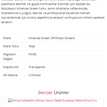
paletlere derinlik ve güçlü kontrastlar katmak için seçilen bu
büyüleyici Intense Green tonu, sınırlı stoklarla raflarımızda.
Eserlerinize o yoğun, berrak ve profesyonel karakteri hemen
kazandırmak için ürünü sepetinize ekleyin ve fırçanızın ritmini serbest
bırakın!
Renk
:
Intense Green (Phthalo Green)
Renk Tonu
:
Yeşil
Pigment
:
PG36
Değeri
Kapatıcılık
:
Transparan
Alt Marka
:
Cotman
Bu ürünün fiyat bilgisi, resim, ürün açıklamalarında ve diğer
Benzer
Ürünler
konularda yetersiz gördüğünüz noktaları öneri formunu kullanarak
Bu ürüne ilk yorumu siz yapın!
tarafımıza iletebilirsiniz.
Görüş ve önerileriniz için teşekkür ederiz.