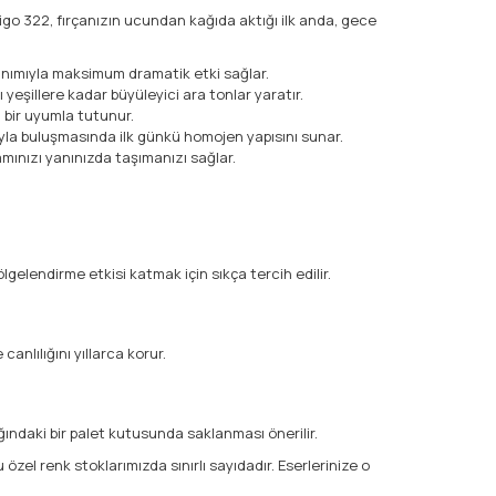
go 322, fırçanızın ucundan kağıda aktığı ilk anda, gece
anımıyla maksimum dramatik etki sağlar.
yeşillere kadar büyüleyici ara tonlar yaratır.
 bir uyumla tutunur.
uyla buluşmasında ilk günkü homojen yapısını sunar.
mınızı yanınızda taşımanızı sağlar.
gelendirme etkisi katmak için sıkça tercih edilir.
anlılığını yıllarca korur.
ındaki bir palet kutusunda saklanması önerilir.
el renk stoklarımızda sınırlı sayıdadır. Eserlerinize o