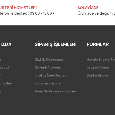
ÜŞTERİ HİZMETLERİ
KOLAY İADE
lefon ile destek ( 09.00 - 18.00 )
Ürün iade ve değişim g
IZDA
SİPARİŞ İŞLEMLERİ
FORMLAR
n
Gizlilik Sözleşmesi
Havale Bildirim F
yoruz?
Güvenli Alışveriş
İletişim Formu
?
İptal ve İade Şartları
Banka Bilgileri
zmetleri
Kullanım Koşulları
i
Puan Sisteminin Kullanımı