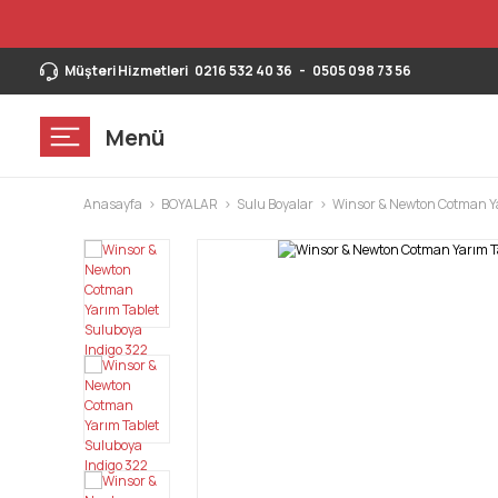
Müşteri Hizmetleri
0216 532 40 36
-
0505 098 73 56
Menü
Anasayfa
BOYALAR
Sulu Boyalar
Winsor & Newton Cotman Ya