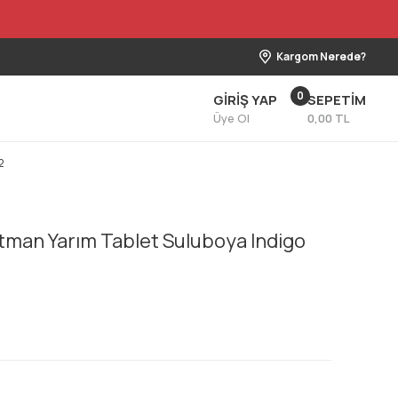
Kargom Nerede?
0
GİRİŞ YAP
SEPETİM
Üye Ol
0,00 TL
2
man Yarım Tablet Suluboya Indigo