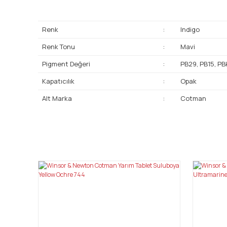
Renk
:
Indigo
Renk Tonu
:
Mavi
Pigment Değeri
:
PB29, PB15, PB
Kapatıcılık
:
Opak
Alt Marka
:
Cotman
Bu ürünün fiyat bilgisi, resim, ürün açıklamalarında ve diğ
Görüş ve önerileriniz için teşekkür ederiz.
Ürün resmi kalitesiz, bozuk veya görüntülenemiyor.
Ürün açıklamasında eksik bilgiler bulunuyor.
Ürün bilgilerinde hatalar bulunuyor.
Ürün fiyatı diğer sitelerden daha pahalı.
Bu ürüne benzer farklı alternatifler olmalı.