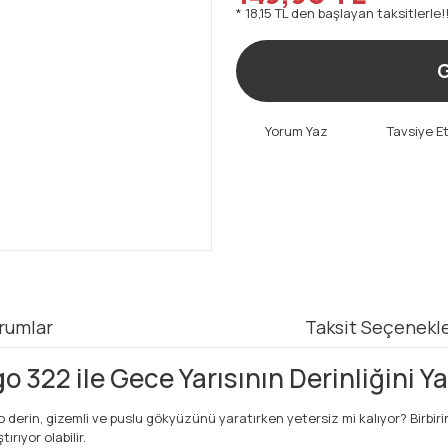
* 18,15 TL den başlayan taksitlerle!
G
Yorum Yaz
Tavsiye E
rumlar
Taksit Seçenekle
322 ile Gece Yarısının Derinliğini Y
 o derin, gizemli ve puslu gökyüzünü yaratırken yetersiz mi kalıyor? Birbir
rıyor olabilir.