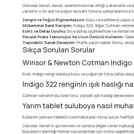
Üsküdar Sanat olarak, eserlerinize hak ettiği o dramatik ve
yarısının o en asil ve yoğun lacivert tonunu çalışmalarınıza ta
Zengin ve Yoğun Pigmentasyon:
Koyu ve kadifemsi yapısı 
Mükemmel Renk Karışımı:
Indigo 322, diğer Cotman renkleriy
Eskiz ve Detay Uyumu:
İnce detay işçiliklerinde ve mimari 
Paralel Plaka Teknolojisi ile Uzun Ömürlü Kullanım:
Table
Taşınabilir Sanat Deneyimi:
Pratik yarım tablet formu, atöl
Sıkça Sorulan Sorular
Winsor & Newton Cotman Indigo ren
Evet, Indigo rengi oldukça koyu ve yoğun bir tona sahip olduğ
Indigo 322 renginin ışık haslığı na
Cotman serisinin bu özel tonu, yüksek ışık haslığı derecesine 
Yarım tablet suluboya nasıl muha
Kullanım sonrası tabletin üzerinde kalan fazla suyun hafifçe
Üsküdar Sanat'ın güvencesi ve sanata değer veren topluluğunu
büyüleyici derinliği hemen kazandırmak için ürünü sepetinize e