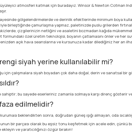
 büyüleyici atmosferi katmak için buradayız. Winsor & Newton Cotman Indi
şır.
sayesinde gölgelendirmelerde ve derinlik efektlerinde minimum boya kull
le birleştiğinde çamurlaşma yapmaz, paletinizde puslu grilerden fırtınalı 
eskizlerde, çizgilerinizin netliğini ve asaletini bozmadan kağıda mükemmel
t formundaki özel üretim teknolojisi, boyanın çatlamasını önler ve her s
yenizden açık hava seanslarına ve kursunuza kadar dilediğiniz her an ilha
gi siyah yerine kullanılabilir mi?
u için çalışmalara siyah boyadan çok daha doğal, derin ve sanatsal bir göl
sıldır?
sahiptir; bu sayede eserleriniz zamanla solmaya karşı direnç gösterir ve c
faza edilmelidir?
 kuruması beklendikten sonra, doğrudan güneş ışığı almayan, oda sıcaklığ
n bir parçası olarak bu eşsiz tonu keşfetmek için acele edin, çünkü bu öz
kleyin ve yaratıcılığınızı özgür bırakın!