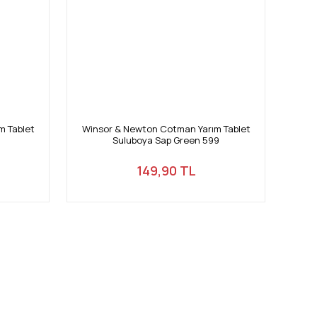
m Tablet
Winsor & Newton Cotman Yarım Tablet
Wins
Suluboya Sap Green 599
S
149,90 TL