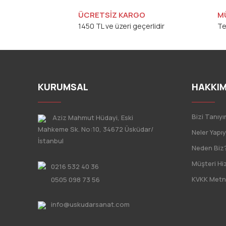
ÜCRETSİZ KARGO
M
1450 TL ve üzeri geçerlidir
Te
KURUMSAL
HAKKIM
Bizi Tanıyı
Aziz Mahmut Hüdayi, Eski
Mahkeme Sk. No:10, 34672 Üsküdar/
Neler Yapı
İstanbul
Neden Biz
Müşteri Hi
0216 532 40 36
KVKK Metn
0505 098 73 56
info@uskudarsanat.com