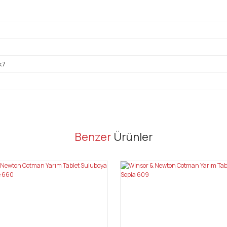
k7
er konularda yetersiz gördüğünüz noktaları öneri formunu kullanarak tarafı
Benzer
Ürünler
Bu ürüne ilk yorumu siz yapın!
Yorum Yaz