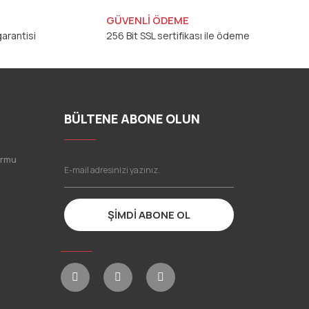
GÜVENLİ ÖDEME
arantisi
256 Bit SSL sertifikası ile ödeme
BÜLTENE ABONE OLUN
ormu
ŞİMDİ ABONE OL