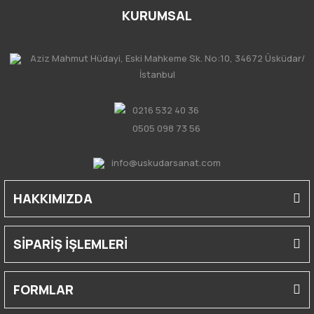
KURUMSAL
Aziz Mahmut Hüdayi, Eski Mahkeme Sk. No:10, 34672 Üsküdar/
İstanbul
0216 532 40 36
0505 098 73 56
info@uskudarsanat.com
HAKKIMIZDA
SİPARİŞ İŞLEMLERİ
FORMLAR