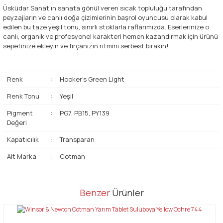
Üsküdar Sanat'ın sanata gönül veren sıcak topluluğu tarafından
peyzajların ve canlı doğa çizimlerinin başrol oyuncusu olarak kabul
edilen bu taze yeşil tonu, sınırlı stoklarla raflarımızda. Eserlerinize o
canlı, organik ve profesyonel karakteri hemen kazandırmak için ürünü
sepetinize ekleyin ve fırçanızın ritmini serbest bırakın!
Renk
:
Hooker's Green Light
Renk Tonu
:
Yeşil
Pigment
:
PG7, PB15, PY139
Değeri
Kapatıcılık
:
Transparan
Alt Marka
:
Cotman
Bu ürünün fiyat bilgisi, resim, ürün açıklamalarında ve diğer
Benzer
Ürünler
konularda yetersiz gördüğünüz noktaları öneri formunu kullanarak
Bu ürüne ilk yorumu siz yapın!
tarafımıza iletebilirsiniz.
Görüş ve önerileriniz için teşekkür ederiz.