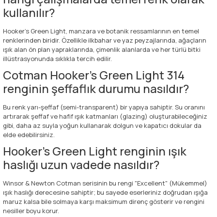
kullanılır?
Hooker's Green Light, manzara ve botanik ressamlarının en temel
renklerinden biridir. Özellikle ilkbahar ve yaz peyzajlarında, ağaçların
ışık alan ön plan yapraklarında, çimenlik alanlarda ve her türlü bitki
illüstrasyonunda sıklıkla tercih edilir.
Cotman Hooker's Green Light 314
renginin şeffaflık durumu nasıldır?
Bu renk yarı-şeffaf (semi-transparent) bir yapıya sahiptir. Su oranını
artırarak şeffaf ve hafif ışık katmanları (glazing) oluşturabileceğiniz
gibi, daha az suyla yoğun kullanarak dolgun ve kapatıcı dokular da
elde edebilirsiniz.
Hooker's Green Light renginin ışık
haslığı uzun vadede nasıldır?
Winsor & Newton Cotman serisinin bu rengi "Excellent" (Mükemmel)
ışık haslığı derecesine sahiptir; bu sayede eserleriniz doğrudan ışığa
maruz kalsa bile solmaya karşı maksimum direnç gösterir ve rengini
nesiller boyu korur.