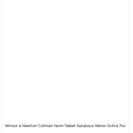
Yorum Yaz
Ürün resmi kalitesiz, bozuk veya görüntülenemiyor.
Ürün açıklamasında eksik bilgiler bulunuyor.
Ürün bilgilerinde hatalar bulunuyor.
Ürün fiyatı diğer sitelerden daha pahalı.
Bu ürüne benzer farklı alternatifler olmalı.
Gönder
Winsor & Newton Cotman Yarım Tablet Suluboya Yellow Ochre 744