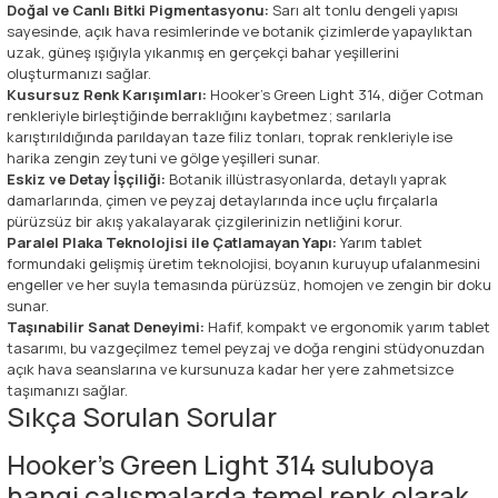
Doğal ve Canlı Bitki Pigmentasyonu:
Sarı alt tonlu dengeli yapısı
sayesinde, açık hava resimlerinde ve botanik çizimlerde yapaylıktan
uzak, güneş ışığıyla yıkanmış en gerçekçi bahar yeşillerini
oluşturmanızı sağlar.
Kusursuz Renk Karışımları:
Hooker's Green Light 314, diğer Cotman
renkleriyle birleştiğinde berraklığını kaybetmez; sarılarla
karıştırıldığında parıldayan taze filiz tonları, toprak renkleriyle ise
harika zengin zeytuni ve gölge yeşilleri sunar.
Eskiz ve Detay İşçiliği:
Botanik illüstrasyonlarda, detaylı yaprak
damarlarında, çimen ve peyzaj detaylarında ince uçlu fırçalarla
pürüzsüz bir akış yakalayarak çizgilerinizin netliğini korur.
Paralel Plaka Teknolojisi ile Çatlamayan Yapı:
Yarım tablet
formundaki gelişmiş üretim teknolojisi, boyanın kuruyup ufalanmesini
engeller ve her suyla temasında pürüzsüz, homojen ve zengin bir doku
sunar.
Taşınabilir Sanat Deneyimi:
Hafif, kompakt ve ergonomik yarım tablet
tasarımı, bu vazgeçilmez temel peyzaj ve doğa rengini stüdyonuzdan
açık hava seanslarına ve kursunuza kadar her yere zahmetsizce
taşımanızı sağlar.
Sıkça Sorulan Sorular
Hooker's Green Light 314 suluboya
hangi çalışmalarda temel renk olarak