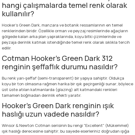
hangi çalışmalarda temel renk olarak
kullanılır?
Hooker's Green Dark, manzara ve botanik ressamlarının en temel
renklerinden biridir. Özellikle orman ve peyzaj resimlerinde ağaçların
gölgede kalan arka plan yapraklarında, koyu bitki çizimlerinde ve
peyzaja derinlik katmak istendiğinde temel renk olarak sıklıkla tercih
edilir.
Cotman Hooker's Green Dark 312
renginin şeffaflık durumu nasıldır?
Bu renk yarı-şeffaf (semi-transparent) bir yapıya sahiptir. Oldukça
koyu bir ton olmasına rağmen harika bir ışık geçirgenliği sunar; böylece
üst üste atılan katmanlarda (glazing) alt katmandaki renkleri
tamamen boğmadan derinlik efekti yaratır.
Hooker's Green Dark renginin ışık
haslığı uzun vadede nasıldır?
Winsor & Newton Cotman serisinin bu rengi "Excellent" (Mükemmel)
ışık haslığı derecesine sahiptir; bu sayede eserleriniz doğrudan ışığa