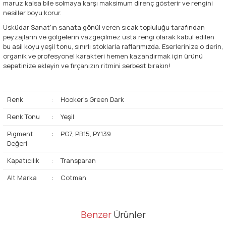
maruz kalsa bile solmaya karşı maksimum direnç gösterir ve rengini
nesiller boyu korur.
Üsküdar Sanat'ın sanata gönül veren sıcak topluluğu tarafından
peyzajların ve gölgelerin vazgeçilmez usta rengi olarak kabul edilen
bu asil koyu yeşil tonu, sınırlı stoklarla raflarımızda. Eserlerinize o derin,
organik ve profesyonel karakteri hemen kazandırmak için ürünü
sepetinize ekleyin ve fırçanızın ritmini serbest bırakın!
Renk
:
Hooker's Green Dark
Renk Tonu
:
Yeşil
Pigment
:
PG7, PB15, PY139
Değeri
Kapatıcılık
:
Transparan
Alt Marka
:
Cotman
Bu ürünün fiyat bilgisi, resim, ürün açıklamalarında ve diğer
Benzer
Ürünler
konularda yetersiz gördüğünüz noktaları öneri formunu kullanarak