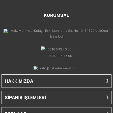
KURUMSAL
Aziz Mahmut Hüdayi, Eski Mahkeme Sk. No:10, 34672 Üsküdar/
İstanbul
0216 532 40 36
0505 098 73 56
info@uskudarsanat.com
HAKKIMIZDA
SİPARİŞ İŞLEMLERİ