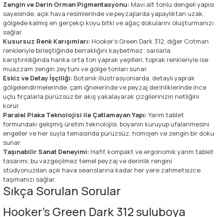
Zengin ve Derin Orman Pigmentasyonu:
Mavi alt tonlu dengeli yapısı
sayesinde, açık hava resimlerinde ve peyzajlarda yapaylıktan uzak,
gölgede kalmış en gerçekçi koyu bitki ve ağaç dokularını oluşturmanızı
sağlar.
Kusursuz Renk Karışımları:
Hooker's Green Dark 312, diğer Cotman
renkleriyle birleştiğinde berraklığını kaybetmez; sarılarla
karıştırıldığında harika orta ton yaprak yeşilleri, toprak renkleriyle ise
muazzam zengin zeytuni ve gölge tonları sunar.
Eskiz ve Detay İşçiliği:
Botanik illüstrasyonlarda, detaylı yaprak
gölgelendirmelerinde, çam iğnelerinde ve peyzaj derinliklerinde ince
uçlu fırçalarla pürüzsüz bir akış yakalayarak çizgilerinizin netliğini
korur.
Paralel Plaka Teknolojisi ile Çatlamayan Yapı:
Yarım tablet
formundaki gelişmiş üretim teknolojisi, boyanın kuruyup ufalanmesini
engeller ve her suyla temasında pürüzsüz, homojen ve zengin bir doku
sunar.
Taşınabilir Sanat Deneyimi:
Hafif, kompakt ve ergonomik yarım tablet
tasarımı, bu vazgeçilmez temel peyzaj ve derinlik rengini
stüdyonuzdan açık hava seanslarına kadar her yere zahmetsizce
taşımanızı sağlar.
Sıkça Sorulan Sorular
Hooker's Green Dark 312 suluboya