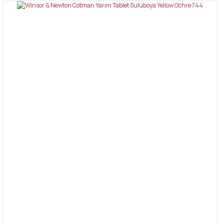
Bu ürüne ilk yorumu siz yapın!
tarafımıza iletebilirsiniz.
Görüş ve önerileriniz için teşekkür ederiz.
Yorum Yaz
Ürün resmi kalitesiz, bozuk veya görüntülenemiyor.
Ürün açıklamasında eksik bilgiler bulunuyor.
Ürün bilgilerinde hatalar bulunuyor.
Ürün fiyatı diğer sitelerden daha pahalı.
Bu ürüne benzer farklı alternatifler olmalı.
Gönder