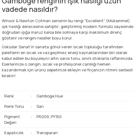
Gamboge renginin ışık haslığı uzun
vadede nasıldır?
Winsor & Newton Cotman serisinin bu rengi "Excellent" (Mükemmel)
ışık haslığı derecesine sahiptir; geliştirilmiş modern formülü sayesinde
doğrudan ışığa maruz kalsa bile solmaya karşı maksimum direnç
gösterir ve rengini nesiller boyu korur.
Üsküdar Sanat'ın sanata gönül veren sıcak topluluğu tarafından
paletlerin en sıcak ve vazgeçilmez enerji kaynaklarından biri olarak
kabul edilen bu büyüleyici altın sarısı tonu, sınırlı stoklarla raflarımızda.
Eserlerinize o zengin, sıcak ve profesyonel canlılığı hemen
kazandırmak için ürünü sepetinize ekleyin ve fırçanızın ritmini serbest
bırakın!
Renk
:
Gamboge Hue
Renk Tonu
:
Sarı
Pigment
:
PR209, PY150
Değeri
Kapatıcılık
:
Transparan