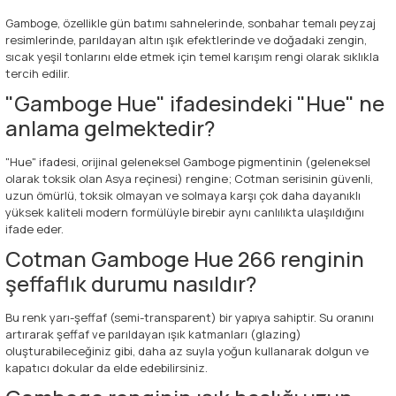
Gamboge, özellikle gün batımı sahnelerinde, sonbahar temalı peyzaj
resimlerinde, parıldayan altın ışık efektlerinde ve doğadaki zengin,
sıcak yeşil tonlarını elde etmek için temel karışım rengi olarak sıklıkla
tercih edilir.
"Gamboge Hue" ifadesindeki "Hue" ne
anlama gelmektedir?
"Hue" ifadesi, orijinal geleneksel Gamboge pigmentinin (geleneksel
olarak toksik olan Asya reçinesi) rengine; Cotman serisinin güvenli,
uzun ömürlü, toksik olmayan ve solmaya karşı çok daha dayanıklı
yüksek kaliteli modern formülüyle birebir aynı canlılıkta ulaşıldığını
ifade eder.
Cotman Gamboge Hue 266 renginin
şeffaflık durumu nasıldır?
Bu renk yarı-şeffaf (semi-transparent) bir yapıya sahiptir. Su oranını
artırarak şeffaf ve parıldayan ışık katmanları (glazing)
oluşturabileceğiniz gibi, daha az suyla yoğun kullanarak dolgun ve
kapatıcı dokular da elde edebilirsiniz.