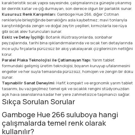
karakteristik sıcak yapısı sayesinde, çalışmalarınıza güneşle yıkanmış
bir derinlik katar ve çiğ durmayan, son derece olgun bir parlaklık sunar.
Kusursuz Renk Karışımları:
Gamboge Hue 266, diğer Cotman
renkleriyle birleştiğinde berraklığını asla kaybetmez; mavi tonlarıyla
karıştırıldığında zengin ve doğal zeytin yeşilleri, kırmızılarla ise rüya
gibi sıcak alev turuncuları sunar.
Eskiz ve Detay İşçiliği:
Botanik illüstrasyonlarda, sonbahar
peyzajlarında, tarihi bina ışıklandırmalarında ve sıcak ten detaylarında
ince uçlu fırçalarla pürüzsüz bir akış yakalayarak çizgilerinizin netliğini
korur.
Paralel Plaka Teknolojisi ile Çatlamayan Yapı:
Yarım tablet
formundaki gelişmiş üretim teknolojisi, boyanın kuruyup ufalanmesini
engeller ve her suyla temasında pürüzsüz, homojen ve zengin bir doku
sunar.
Taşınabilir Sanat Deneyimi:
Hafif, kompakt ve ergonomik yarım tablet
tasarımı, bu vazgeçilmez temel ışık ve sıcaklık rengini stüdyonuzdan
açık hava seanslarına kadar her yere zahmetsizce taşımanızı sağlar.
Sıkça Sorulan Sorular
Gamboge Hue 266 suluboya hangi
çalışmalarda temel renk olarak
kullanılır?