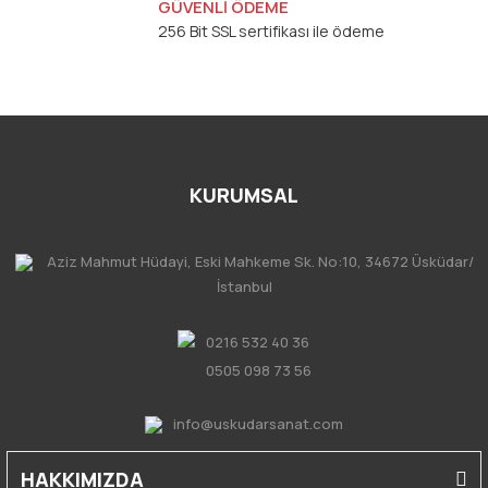
GÜVENLİ ÖDEME
256 Bit SSL sertifikası ile ödeme
KURUMSAL
Aziz Mahmut Hüdayi, Eski Mahkeme Sk. No:10, 34672 Üsküdar/
İstanbul
0216 532 40 36
0505 098 73 56
info@uskudarsanat.com
HAKKIMIZDA