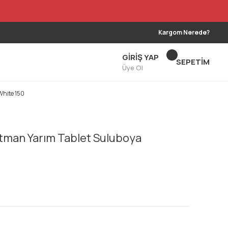
Kargom Nerede?
GİRİŞ YAP
SEPETİM
Üye Ol
White 150
man Yarım Tablet Suluboya