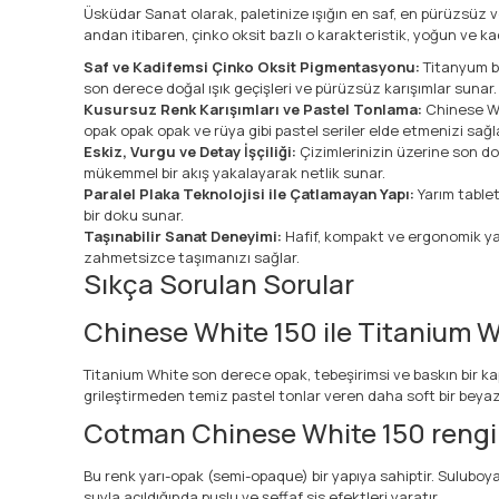
Üsküdar Sanat olarak, paletinize ışığın en saf, en pürüzsü
andan itibaren, çinko oksit bazlı o karakteristik, yoğun ve
Saf ve Kadifemsi Çinko Oksit Pigmentasyonu:
Titanyum be
son derece doğal ışık geçişleri ve pürüzsüz karışımlar sunar.
Kusursuz Renk Karışımları ve Pastel Tonlama:
Chinese Wh
opak opak opak ve rüya gibi pastel seriler elde etmenizi sağla
Eskiz, Vurgu ve Detay İşçiliği:
Çizimlerinizin üzerine son do
mükemmel bir akış yakalayarak netlik sunar.
Paralel Plaka Teknolojisi ile Çatlamayan Yapı:
Yarım tablet
bir doku sunar.
Taşınabilir Sanat Deneyimi:
Hafif, kompakt ve ergonomik ya
zahmetsizce taşımanızı sağlar.
Sıkça Sorulan Sorular
Chinese White 150 ile Titanium W
Titanium White son derece opak, tebeşirimsi ve baskın bir kap
grileştirmeden temiz pastel tonlar veren daha soft bir beyaz
Cotman Chinese White 150 rengin
Bu renk yarı-opak (semi-opaque) bir yapıya sahiptir. Suluboya
suyla açıldığında puslu ve şeffaf sis efektleri yaratır.