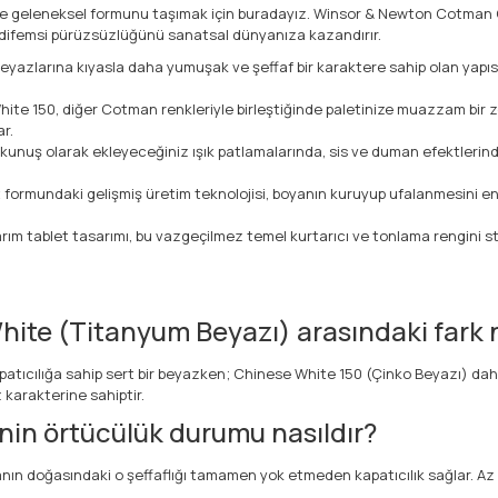
z ve geleneksel formunu taşımak için buradayız. Winsor & Newton Cotman
 kadifemsi pürüzsüzlüğünü sanatsal dünyanıza kazandırır.
yazlarına kıyasla daha yumuşak ve şeffaf bir karaktere sahip olan yapı
ite 150, diğer Cotman renkleriyle birleştiğinde paletinize muazzam bir z
r.
kunuş olarak ekleyeceğiniz ışık patlamalarında, sis ve duman efektlerinde
 formundaki gelişmiş üretim teknolojisi, boyanın kuruyup ufalanmesini 
rım tablet tasarımı, bu vazgeçilmez temel kurtarıcı ve tonlama rengini 
hite (Titanyum Beyazı) arasındaki fark 
atıcılığa sahip sert bir beyazken; Chinese White 150 (Çinko Beyazı) daha 
 karakterine sahiptir.
in örtücülük durumu nasıldır?
nın doğasındaki o şeffaflığı tamamen yok etmeden kapatıcılık sağlar. Az s