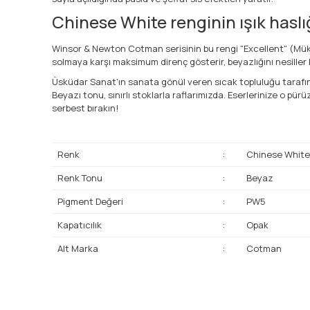
Chinese White renginin ışık haslı
Winsor & Newton Cotman serisinin bu rengi "Excellent" (Mükem
solmaya karşı maksimum direnç gösterir, beyazlığını nesiller 
Üsküdar Sanat'ın sanata gönül veren sıcak topluluğu tarafın
Beyazı tonu, sınırlı stoklarla raflarımızda. Eserlerinize o pü
serbest bırakın!
Renk
:
Chinese White
Renk Tonu
:
Beyaz
Pigment Değeri
:
PW5
Kapatıcılık
:
Opak
Alt Marka
:
Cotman
Bu ürünün fiyat bilgisi, resim, ürün açıklamalarında ve diğ
Görüş ve önerileriniz için teşekkür ederiz.