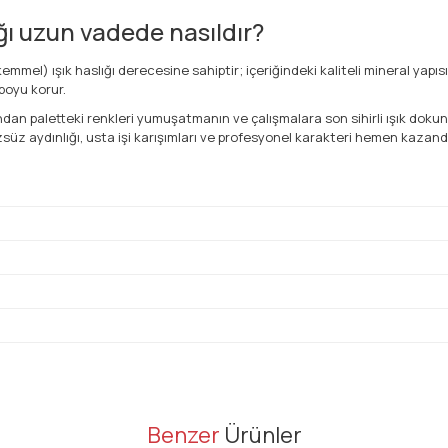
ğı uzun vadede nasıldır?
mel) ışık haslığı derecesine sahiptir; içeriğindeki kaliteli mineral yap
boyu korur.
dan paletteki renkleri yumuşatmanın ve çalışmalara son sihirli ışık doku
rüzsüz aydınlığı, usta işi karışımları ve profesyonel karakteri hemen kazand
er konularda yetersiz gördüğünüz noktaları öneri formunu kullanarak tarafı
Benzer
Ürünler