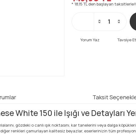
* 18,15 TL den başlayan taksitlerle!
Yorum Yaz
Tavsiye E
rumlar
Taksit Seçenekle
 White 150 ile Işığı ve Detayları Ye
larını, gözdeki o canlı ışık noktasını, kar tanelerini veya dalga köpükler
er renkleri çamurlayan kalitesiz beyazlar, eserlerinizin tüm profesyonel ç