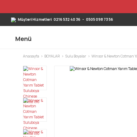
Müşteri Hizmetleri
0216 532 40 36
-
0505 098 73 56
Menü
Anasayfa
BOYALAR
Sulu Boyalar
Winsor & Newton Cotman Ya