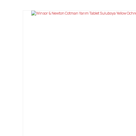
Ürün resmi kalitesiz, bozuk veya görüntülenemiyor.
Ürün açıklamasında eksik bilgiler bulunuyor.
Ürün bilgilerinde hatalar bulunuyor.
Ürün fiyatı diğer sitelerden daha pahalı.
Bu ürüne benzer farklı alternatifler olmalı.