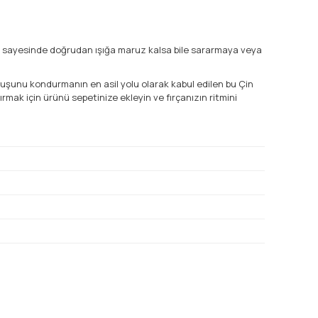
ısı sayesinde doğrudan ışığa maruz kalsa bile sararmaya veya
nuşunu kondurmanın en asil yolu olarak kabul edilen bu Çin
ırmak için ürünü sepetinize ekleyin ve fırçanızın ritmini
mıza iletebilirsiniz.