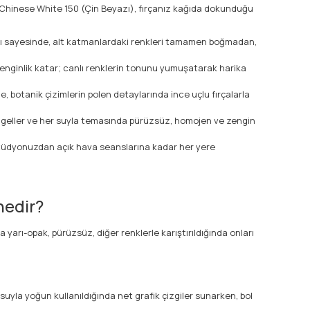
 Chinese White 150 (Çin Beyazı), fırçanız kağıda dokunduğu
sı sayesinde, alt katmanlardaki renkleri tamamen boğmadan,
enginlik katar; canlı renklerin tonunu yumuşatarak harika
, botanik çizimlerin polen detaylarında ince uçlu fırçalarla
engeller ve her suyla temasında pürüzsüz, homojen ve zengin
stüdyonuzdan açık hava seanslarına kadar her yere
nedir?
yarı-opak, pürüzsüz, diğer renklerle karıştırıldığında onları
uyla yoğun kullanıldığında net grafik çizgiler sunarken, bol