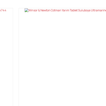
Bu ürüne ilk yorumu siz yapın!
Yorum Yaz
Gönder