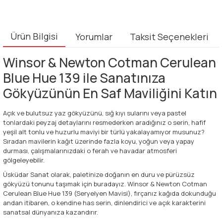
Ürün Bilgisi
Yorumlar
Taksit Seçenekleri
Winsor & Newton Cotman Cerulean
Blue Hue 139 ile Sanatınıza
Gökyüzünün En Saf Maviliğini Katın
Açık ve bulutsuz yaz gökyüzünü, sığ kıyı sularını veya pastel
tonlardaki peyzaj detaylarını resmederken aradığınız o serin, hafif
yeşil alt tonlu ve huzurlu maviyi bir türlü yakalayamıyor musunuz?
Sıradan mavilerin kağıt üzerinde fazla koyu, yoğun veya yapay
durması, çalışmalarınızdaki o ferah ve havadar atmosferi
gölgeleyebilir.
Üsküdar Sanat olarak, paletinize doğanın en duru ve pürüzsüz
gökyüzü tonunu taşımak için buradayız. Winsor & Newton Cotman
Cerulean Blue Hue 139 (Seryelyen Mavisi), fırçanız kağıda dokunduğu
andan itibaren, o kendine has serin, dinlendirici ve açık karakterini
sanatsal dünyanıza kazandırır.