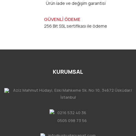
Ürün iade ve değişim garantisi
GÜVENLİ ÖDEME
256 Bit SSL sertifikası ile ödeme
KURUMSAL
Aziz Mahmut Hüdayi, Eski Mahkeme Sk. No:10, 34672 Üsküdar/
İstanbul
0216 532 40 36
0505 098 73 56
info@uskudarsanat.com