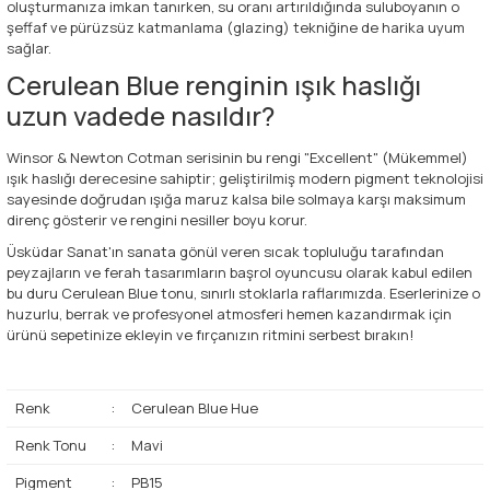
oluşturmanıza imkan tanırken, su oranı artırıldığında suluboyanın o
şeffaf ve pürüzsüz katmanlama (glazing) tekniğine de harika uyum
sağlar.
Cerulean Blue renginin ışık haslığı
uzun vadede nasıldır?
Winsor & Newton Cotman serisinin bu rengi "Excellent" (Mükemmel)
ışık haslığı derecesine sahiptir; geliştirilmiş modern pigment teknolojisi
sayesinde doğrudan ışığa maruz kalsa bile solmaya karşı maksimum
direnç gösterir ve rengini nesiller boyu korur.
Üsküdar Sanat'ın sanata gönül veren sıcak topluluğu tarafından
peyzajların ve ferah tasarımların başrol oyuncusu olarak kabul edilen
bu duru Cerulean Blue tonu, sınırlı stoklarla raflarımızda. Eserlerinize o
huzurlu, berrak ve profesyonel atmosferi hemen kazandırmak için
ürünü sepetinize ekleyin ve fırçanızın ritmini serbest bırakın!
Renk
:
Cerulean Blue Hue
Renk Tonu
:
Mavi
Pigment
:
PB15