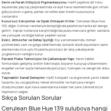
Serin ve Ferah Gökyüzü Pigmentasyonu:
Hafif yeşilimsi alt tonu
sayesinde, peyzaj çalışmalarında ve açık hava resimlerinde gün ortası
gökyüzünün o geniş, parlak ve nefes alan hissini kusursuzca
canlandırır.
Kusursuz Karışımlar ve Opak Olmayan Griler:
Cerulean Blue Hue
139, diğer Cotman renkleriyle birleştiğinde paletinize harika bir denge
getirir; toprak tonlarıyla karıştırıldığında puslu manzara grileri, sarılarla
ise yumuşak ve doğal bahar yeşilleri sunar.
Eskiz, Atmosfer ve Detay İşçiliği:
Kıyı yansımalarında, mimari
çizimlerdeki cam ve gölge efektlerinde, botanik illüstrasyonların serin
alanlarında ince uçlu fırçalarla pürüzsüz bir akış yakalayarak
çizgilerinizin netliğini korur.
Paralel Plaka Teknolojisi ile Çatlamayan Yapı:
Yarım tablet
formundaki gelişmiş üretim teknolojisi, boyanın kuruyup ufalanmesini
engeller ve her suyla temasında pürüzsüz, homojen ve zengin bir doku
sunar.
Taşınabilir Sanat Deneyimi:
Hafif, kompakt ve ergonomik yarım tablet
tasarımı, bu vazgeçilmez temel atmosfer ve manzara rengini
stüdyonuzdan açık hava seanslarına kadar her yere zahmetsizce
taşımanızı sağlar.
Sıkça Sorulan Sorular
Cerulean Blue Hue 139 suluboya hangi