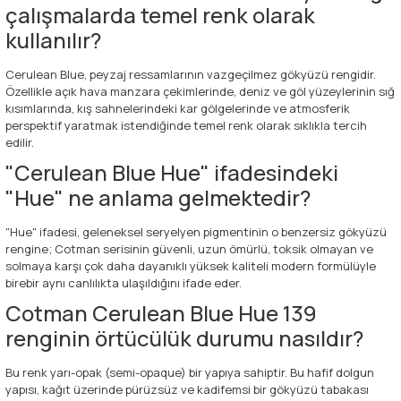
çalışmalarda temel renk olarak
kullanılır?
Cerulean Blue, peyzaj ressamlarının vazgeçilmez gökyüzü rengidir.
Özellikle açık hava manzara çekimlerinde, deniz ve göl yüzeylerinin sığ
kısımlarında, kış sahnelerindeki kar gölgelerinde ve atmosferik
perspektif yaratmak istendiğinde temel renk olarak sıklıkla tercih
edilir.
"Cerulean Blue Hue" ifadesindeki
"Hue" ne anlama gelmektedir?
"Hue" ifadesi, geleneksel seryelyen pigmentinin o benzersiz gökyüzü
rengine; Cotman serisinin güvenli, uzun ömürlü, toksik olmayan ve
solmaya karşı çok daha dayanıklı yüksek kaliteli modern formülüyle
birebir aynı canlılıkta ulaşıldığını ifade eder.
Cotman Cerulean Blue Hue 139
renginin örtücülük durumu nasıldır?
Bu renk yarı-opak (semi-opaque) bir yapıya sahiptir. Bu hafif dolgun
yapısı, kağıt üzerinde pürüzsüz ve kadifemsi bir gökyüzü tabakası