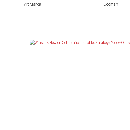
Alt Marka
:
Cotman
Bu ürünün fiyat bilgisi, resim, ürün açıklamalarında ve diğ
Görüş ve önerileriniz için teşekkür ederiz.
Ürün resmi kalitesiz, bozuk veya görüntülenemiyor.
Ürün açıklamasında eksik bilgiler bulunuyor.
Ürün bilgilerinde hatalar bulunuyor.
Ürün fiyatı diğer sitelerden daha pahalı.
Bu ürüne benzer farklı alternatifler olmalı.