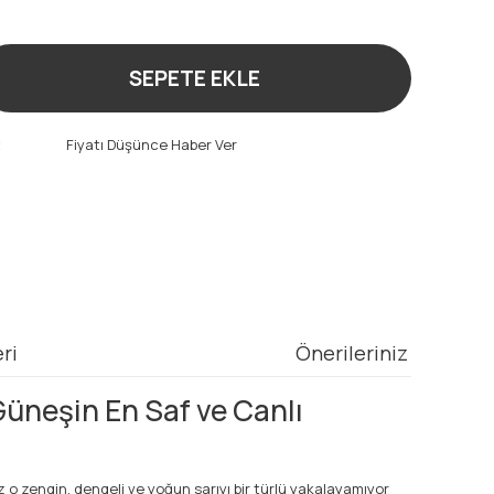
!
SEPETE EKLE
t
Fiyatı Düşünce Haber Ver
ri
Önerileriniz
üneşin En Saf ve Canlı
z o zengin, dengeli ve yoğun sarıyı bir türlü yakalayamıyor