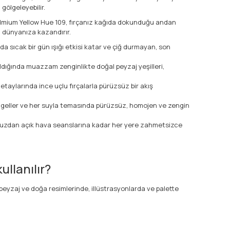
gölgeleyebilir.
admium Yellow Hue 109, fırçanız kağıda dokunduğu andan
al dünyanıza kazandırır.
da sıcak bir gün ışığı etkisi katar ve çiğ durmayan, son
ıldığında muazzam zenginlikte doğal peyzaj yeşilleri,
taylarında ince uçlu fırçalarla pürüzsüz bir akış
engeller ve her suyla temasında pürüzsüz, homojen ve zengin
onuzdan açık hava seanslarına kadar her yere zahmetsizce
llanılır?
 peyzaj ve doğa resimlerinde, illüstrasyonlarda ve palette