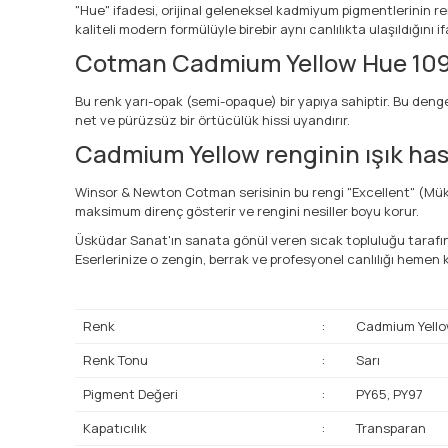
"Hue" ifadesi, orijinal geleneksel kadmiyum pigmentlerinin 
kaliteli modern formülüyle birebir aynı canlılıkta ulaşıldığını i
Cotman Cadmium Yellow Hue 109 r
Bu renk yarı-opak (semi-opaque) bir yapıya sahiptir. Bu deng
net ve pürüzsüz bir örtücülük hissi uyandırır.
Cadmium Yellow renginin ışık has
Winsor & Newton Cotman serisinin bu rengi "Excellent" (Müke
maksimum direnç gösterir ve rengini nesiller boyu korur.
Üsküdar Sanat'ın sanata gönül veren sıcak topluluğu tarafınd
Eserlerinize o zengin, berrak ve profesyonel canlılığı hemen k
Renk
:
Cadmium Yello
Renk Tonu
:
Sarı
Pigment Değeri
:
PY65, PY97
Kapatıcılık
:
Transparan