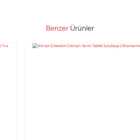
er konularda yetersiz gördüğünüz noktaları öneri formunu kullanarak tarafı
Benzer
Ürünler
Bu ürüne ilk yorumu siz yapın!
Yorum Yaz
Gönder