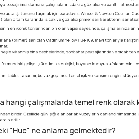
 tebeşirimsi durması, çalışmalarınızdaki o göz alıcı ve parıltılı atmosferi 
eli ve usta işi tonunu taşımak için buradayız. Winsor & Newton Cotman C
i) olan o tam kararında, sıcak ve göz alıcı primer sarı karakterini sanats
nın en ikonik tonlarından biri olan yapısı sayesinde, çalışmalarınıza anın
r ana (primer) sarı olan Cadmium Yellow Hue 109, mavi tonlarıyla karıştır
unar.
neşle yıkanmış bina cephelerinde, sonbahar peyzajlarında ve sıcak ten de
 formundaki gelişmiş üretim teknolojisi, boyanın kuruyup ufalanmesini 
rım tablet tasarımı, bu vazgeçilmez temel ışık ve karışım rengini stüdy
hangi çalışmalarda temel renk olarak ku
n biridir. Özellikle gün ışığı alan parlak yüzeylerin canlandırılmasında,
rcih edilir.
ki "Hue" ne anlama gelmektedir?