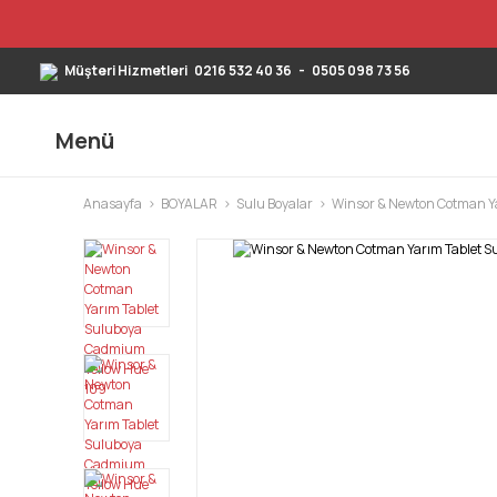
Müşteri Hizmetleri
0216 532 40 36
-
0505 098 73 56
Menü
Anasayfa
BOYALAR
Sulu Boyalar
Winsor & Newton Cotman Ya