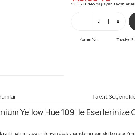
* 18,15 TL den başlayan taksitlerle!
Yorum Yaz
Tavsiye E
rumlar
Taksit Seçenekle
m Yellow Hue 109 ile Eserlerinize G
şık patlamalarını veya parıldayan çiçek yapraklarını resmederken aradığını