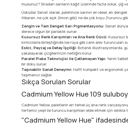
musunuz? Sıradan sarıların kağıt üzerinde fazla soluk, çiğ veya
Üsküdar Sanat olarak, paletinize sarının en ideal, en deng
itibaren, ne çok açık (limon gibi) ne de çok koyu (turuncu gib
Zengin ve Tam Dengeli Sarı Pigmentasyonu:
Sanat dünyası
derece olgun bir parlaklık sunar.
Kusursuz Renk Karışımları ve Ana Renk Gücü:
Kusursuz bi
kırmızılarla birleştiğinde ise rüya gibi canlı alev turuncuları s
Eskiz, Peyzaj ve Detay İşçiliği:
Botanik illüstrasyonlarda, gü
yakalayarak çizgilerinizin netliğini korur.
Paralel Plaka Teknolojisi ile Çatlamayan Yapı:
Yarım tablet
bir doku sunar.
Taşınabilir Sanat Deneyimi:
Hafif, kompakt ve ergonomik ya
taşımanızı sağlar.
Sıkça Sorulan Sorular
Cadmium Yellow Hue 109 suluboya 
Cadmium Yellow, paletlerin en temel üç ana renk varyasyonunda
tertemiz yeşil ile turuncu karışımları elde etmek için sıklıkla te
"Cadmium Yellow Hue" ifadesinde