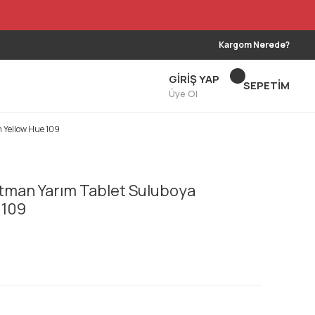
Kargom Nerede?
GİRİŞ YAP
SEPETİM
Üye Ol
 Yellow Hue 109
man Yarım Tablet Suluboya
 109