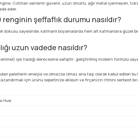
rengine; Cotman serisinin güvenli, uzun ömürlü, ağır metal içermeyen, to
fade eder.
enginin şeffaflık durumu nasıldır?
eli dokusu sayesinde, katmanlı boyamalarda hem alt katmanlara güzel bir 
lığı uzun vadede nasıldır?
mmel) ışık haslığı derecesine sahiptir; geliştirilmiş modern formülü say
an paletlerin enerjisi ve olmazsa olmaz ana taşı olarak kabul edilen bu bü
azandırmak için ürünü sepetinize ekleyin ve fırçanızın ritmini serbest bır
w Hue