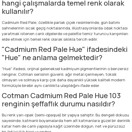
hangi çalışmalarda temel renk olarak
kullanılır?
Cadmium Red Pale; özellikle parlak çiçek resimlerinde, gün batımı
sahnelerinin sıcak geçiş noktalarında, illüstrasyonlarda odak noktası
yaratmak istenen canlı objelerde ve palette temiz turuncu karışımları
elde etmek için temel renk olarak sıklıkla tercih edilir.
"Cadmium Red Pale Hue" ifadesindeki
"Hue" ne anlama gelmektedir?
"Hue" ifadesi, orijinal geleneksel kadmiyum pigmentlerinin o benzersiz
rengine; Cotman serisinin güvenli, ağır metal içermeyen, toksik
olmayan ve solmaya karşı çok daha dayanıklı yüksek kaliteli modern
formülüyle birebir aynı canlılıkta ulaşıldığını ifade eder.
Cotman Cadmium Red Pale Hue 103
renginin şeffaflık durumu nasıldır?
Bu renk yarı-opak (semi-opaque) bir yapıya sahiptir. Bu dengeli dokusu
sayesinde, katmanlı boyamalarda hem alt katmanlara güzel bir derinlik
katar hem de canlı yapısıyla kağıt üzerinde dolgun, net ve pürüzsüz
bir örtücülük hissi uyandırır.