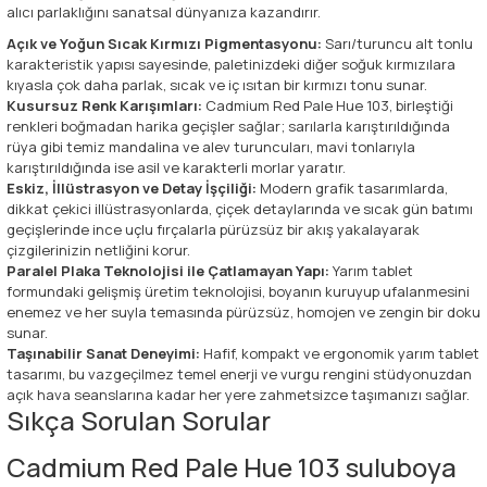
alıcı parlaklığını sanatsal dünyanıza kazandırır.
Açık ve Yoğun Sıcak Kırmızı Pigmentasyonu:
Sarı/turuncu alt tonlu
karakteristik yapısı sayesinde, paletinizdeki diğer soğuk kırmızılara
kıyasla çok daha parlak, sıcak ve iç ısıtan bir kırmızı tonu sunar.
Kusursuz Renk Karışımları:
Cadmium Red Pale Hue 103, birleştiği
renkleri boğmadan harika geçişler sağlar; sarılarla karıştırıldığında
rüya gibi temiz mandalina ve alev turuncuları, mavi tonlarıyla
karıştırıldığında ise asil ve karakterli morlar yaratır.
Eskiz, İllüstrasyon ve Detay İşçiliği:
Modern grafik tasarımlarda,
dikkat çekici illüstrasyonlarda, çiçek detaylarında ve sıcak gün batımı
geçişlerinde ince uçlu fırçalarla pürüzsüz bir akış yakalayarak
çizgilerinizin netliğini korur.
Paralel Plaka Teknolojisi ile Çatlamayan Yapı:
Yarım tablet
formundaki gelişmiş üretim teknolojisi, boyanın kuruyup ufalanmesini
enemez ve her suyla temasında pürüzsüz, homojen ve zengin bir doku
sunar.
Taşınabilir Sanat Deneyimi:
Hafif, kompakt ve ergonomik yarım tablet
tasarımı, bu vazgeçilmez temel enerji ve vurgu rengini stüdyonuzdan
açık hava seanslarına kadar her yere zahmetsizce taşımanızı sağlar.
Sıkça Sorulan Sorular
Cadmium Red Pale Hue 103 suluboya