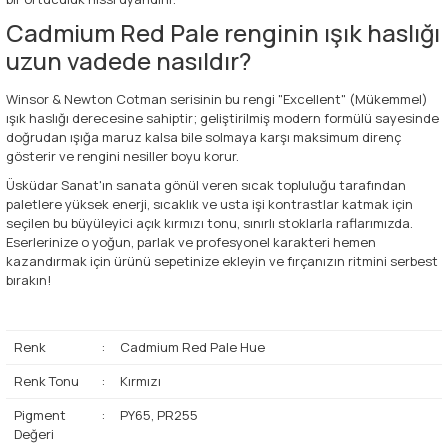
Cadmium Red Pale renginin ışık haslığı
uzun vadede nasıldır?
Winsor & Newton Cotman serisinin bu rengi "Excellent" (Mükemmel)
ışık haslığı derecesine sahiptir; geliştirilmiş modern formülü sayesinde
doğrudan ışığa maruz kalsa bile solmaya karşı maksimum direnç
gösterir ve rengini nesiller boyu korur.
Üsküdar Sanat'ın sanata gönül veren sıcak topluluğu tarafından
paletlere yüksek enerji, sıcaklık ve usta işi kontrastlar katmak için
seçilen bu büyüleyici açık kırmızı tonu, sınırlı stoklarla raflarımızda.
Eserlerinize o yoğun, parlak ve profesyonel karakteri hemen
kazandırmak için ürünü sepetinize ekleyin ve fırçanızın ritmini serbest
bırakın!
Renk
:
Cadmium Red Pale Hue
Renk Tonu
:
Kırmızı
Pigment
:
PY65, PR255
Değeri