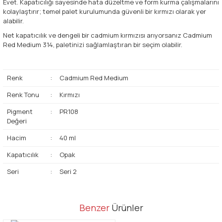
Evet. Kapatıcılığı sayesinde hata düzeltme ve form kurma çalışmalarını
kolaylaştırır; temel palet kurulumunda güvenli bir kırmızı olarak yer
alabilir.
Net kapatıcılık ve dengeli bir cadmium kırmızısı arıyorsanız Cadmium
Red Medium 314, paletinizi sağlamlaştıran bir seçim olabilir.
Renk
:
Cadmium Red Medium
Renk Tonu
:
Kırmızı
Pigment
:
PR108
Değeri
Hacim
:
40 ml
Kapatıcılık
:
Opak
Seri
:
Seri 2
Bu ürünün fiyat bilgisi, resim, ürün açıklamalarında ve diğer
Benzer
Ürünler
konularda yetersiz gördüğünüz noktaları öneri formunu kullanarak
Bu ürüne ilk yorumu siz yapın!