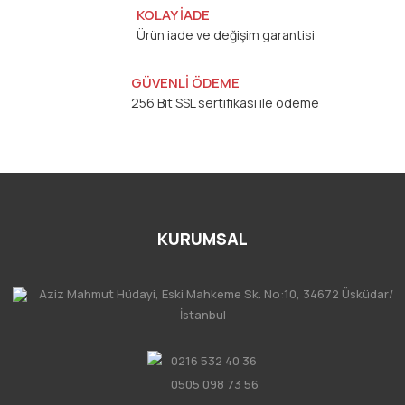
KOLAY İADE
Ürün iade ve değişim garantisi
GÜVENLİ ÖDEME
256 Bit SSL sertifikası ile ödeme
KURUMSAL
Aziz Mahmut Hüdayi, Eski Mahkeme Sk. No:10, 34672 Üsküdar/
İstanbul
0216 532 40 36
0505 098 73 56