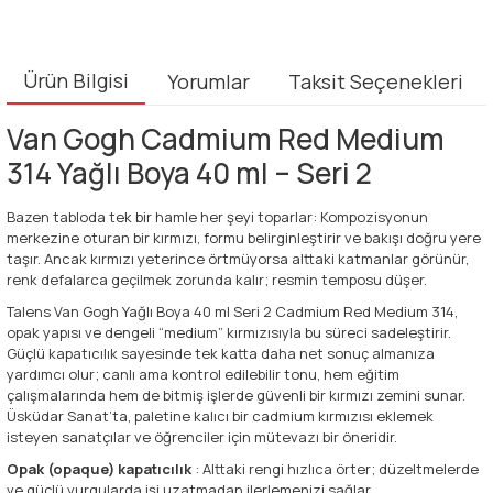
Ürün Bilgisi
Yorumlar
Taksit Seçenekleri
Van Gogh Cadmium Red Medium
314 Yağlı Boya 40 ml – Seri 2
Bazen tabloda tek bir hamle her şeyi toparlar: Kompozisyonun
merkezine oturan bir kırmızı, formu belirginleştirir ve bakışı doğru yere
taşır. Ancak kırmızı yeterince örtmüyorsa alttaki katmanlar görünür,
renk defalarca geçilmek zorunda kalır; resmin temposu düşer.
Talens Van Gogh Yağlı Boya 40 ml Seri 2 Cadmium Red Medium 314,
opak yapısı ve dengeli “medium” kırmızısıyla bu süreci sadeleştirir.
Güçlü kapatıcılık sayesinde tek katta daha net sonuç almanıza
yardımcı olur; canlı ama kontrol edilebilir tonu, hem eğitim
çalışmalarında hem de bitmiş işlerde güvenli bir kırmızı zemini sunar.
Üsküdar Sanat’ta, paletine kalıcı bir cadmium kırmızısı eklemek
isteyen sanatçılar ve öğrenciler için mütevazı bir öneridir.
Opak (opaque) kapatıcılık
: Alttaki rengi hızlıca örter; düzeltmelerde
ve güçlü vurgularda işi uzatmadan ilerlemenizi sağlar.