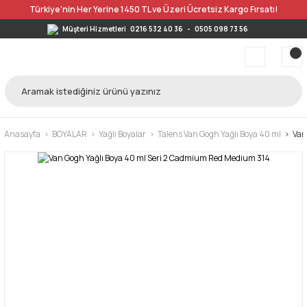
Türkiye’nin Her Yerine 1450 TL ve Üzeri Ücretsiz Kargo Fırsatı!
Müşteri Hizmetleri
0216 532 40 36
-
0505 098 73 56
Anasayfa
BOYALAR
Yağlı Boyalar
Talens Van Gogh Yağlı Boya 40 ml
Van