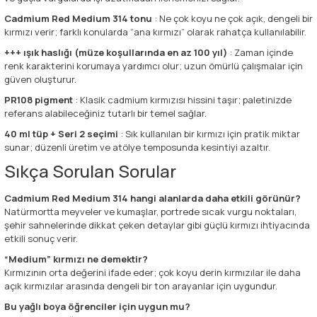
Cadmium Red Medium 314 tonu
: Ne çok koyu ne çok açık, dengeli bir
kırmızı verir; farklı konularda “ana kırmızı” olarak rahatça kullanılabilir.
+++ ışık haslığı (müze koşullarında en az 100 yıl)
: Zaman içinde
renk karakterini korumaya yardımcı olur; uzun ömürlü çalışmalar için
güven oluşturur.
PR108 pigment
: Klasik cadmium kırmızısı hissini taşır; paletinizde
referans alabileceğiniz tutarlı bir temel sağlar.
40 ml tüp + Seri 2 seçimi
: Sık kullanılan bir kırmızı için pratik miktar
sunar; düzenli üretim ve atölye temposunda kesintiyi azaltır.
Sıkça Sorulan Sorular
Cadmium Red Medium 314 hangi alanlarda daha etkili görünür?
Natürmortta meyveler ve kumaşlar, portrede sıcak vurgu noktaları,
şehir sahnelerinde dikkat çeken detaylar gibi güçlü kırmızı ihtiyacında
etkili sonuç verir.
“Medium” kırmızı ne demektir?
Kırmızının orta değerini ifade eder; çok koyu derin kırmızılar ile daha
açık kırmızılar arasında dengeli bir ton arayanlar için uygundur.
Bu yağlı boya öğrenciler için uygun mu?