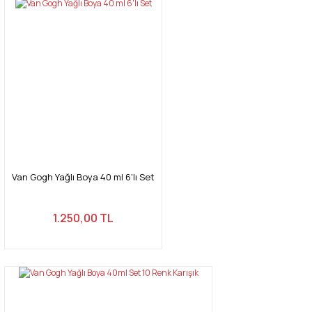
tarafımıza iletebilirsiniz.
Görüş ve önerileriniz için teşekkür ederiz.
Yorum Yaz
Ürün resmi kalitesiz, bozuk veya görüntülenemiyor.
Ürün açıklamasında eksik bilgiler bulunuyor.
Ürün bilgilerinde hatalar bulunuyor.
Ürün fiyatı diğer sitelerden daha pahalı.
Bu ürüne benzer farklı alternatifler olmalı.
Van Gogh Yağlı Boya 40 ml 6'lı Set
1.250,00 TL
Gönder