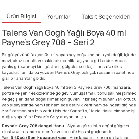
Ürün Bilgisi
Yorumlar
Taksit Seçenekleri
Talens Van Gogh Yağlı Boya 40 ml
Payne's Grey 708 – Seri 2
Bir gökyüzünü “akşamüstü” yapan şey çoğu zaman siyah değil; içinde
mavi, biraz serinlik ve sakin bir derinlik taşıyan o gri tondur. Ancak
yanlış gri, sahneyi kirli gösterir; gölgeler sertleşir, mesafe etkisi
kaybolur. Tam da bu yüzden Payne’s Grey, pek çok ressamın paletinde
gizli bir anahtar gibidir.
Talens Van Gogh Yağlı Boya 40 ml Seri 2 Payne's Grey 708; manzara,
portre ve şehir eskizlerinde gölgeyi yumuşatmak, tonu sakinleştirmek
ve geçişleri daha doğal kılmak için güvenilir bir seçim sunar. Yarı örtücü
yapısı sayesinde hem tek hamlede derinlik verir hem de inceltildiğinde
zarif katmanlara izin verir. Üsküdar Sanat’ta, “fazla iddialı olmadan işi
doğru yapan” bir Payne’s Grey arayanlar için.
Payne's Grey 708 dengeli tonu
: Siyaha göre daha doğal gölgeler
oluşturur, resimde atmosfer ve mesafe hissini güçlendirir.
Yarı örtücü (Semi-opaque) yapı
: Hem kapatıcılık hem de katmanlı