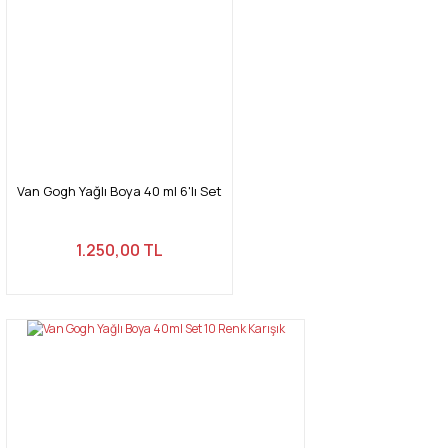
Ürün resmi kalitesiz, bozuk veya görüntülenemiyor.
Ürün açıklamasında eksik bilgiler bulunuyor.
Ürün bilgilerinde hatalar bulunuyor.
Ürün fiyatı diğer sitelerden daha pahalı.
Bu ürüne benzer farklı alternatifler olmalı.
Van Gogh Yağlı Boya 40 ml 6'lı Set
1.250,00 TL
Gönder