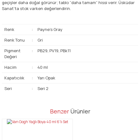
geçişler daha doğal görünür; tablo “daha tamam” hissi verir. Üsküdar
Sanat’ta stok varken değerlendirin.
Renk
:
Payne's Gray
Renk Tonu
:
Gri
Pigment
:
PB29, PV19, PBk11
Değeri
Hacim
:
40 ml
Kapatıcılık
:
Yarı Opak
Seri
:
Seri 2
Bu ürünün fiyat bilgisi, resim, ürün açıklamalarında ve diğer
Benzer
Ürünler
konularda yetersiz gördüğünüz noktaları öneri formunu kullanarak
Bu ürüne ilk yorumu siz yapın!
tarafımıza iletebilirsiniz.
Görüş ve önerileriniz için teşekkür ederiz.
Yorum Yaz