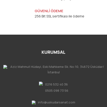
GÜVENLİ ÖDEME
256 Bit SSL sertifikası ile ödeme
KURUMSAL
Aziz Mahmut Hüdayi, Eski Mahkeme Sk. No:10, 34672 Üsküdar/
İstanbul
0216 532 40 36
0505 098 73 56
info@uskudarsanat.com