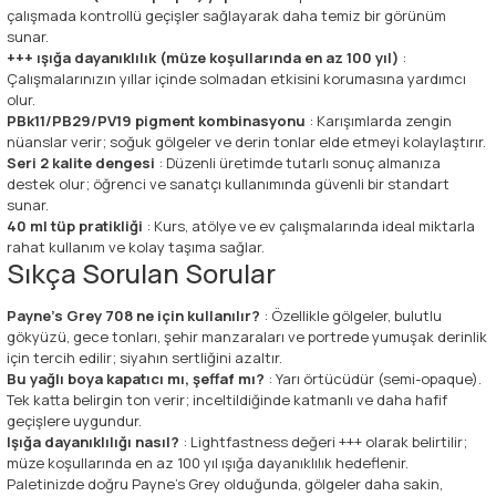
çalışmada kontrollü geçişler sağlayarak daha temiz bir görünüm
sunar.
+++ ışığa dayanıklılık (müze koşullarında en az 100 yıl)
:
Çalışmalarınızın yıllar içinde solmadan etkisini korumasına yardımcı
olur.
PBk11/PB29/PV19 pigment kombinasyonu
: Karışımlarda zengin
nüanslar verir; soğuk gölgeler ve derin tonlar elde etmeyi kolaylaştırır.
Seri 2 kalite dengesi
: Düzenli üretimde tutarlı sonuç almanıza
destek olur; öğrenci ve sanatçı kullanımında güvenli bir standart
sunar.
40 ml tüp pratikliği
: Kurs, atölye ve ev çalışmalarında ideal miktarla
rahat kullanım ve kolay taşıma sağlar.
Sıkça Sorulan Sorular
Payne's Grey 708 ne için kullanılır?
: Özellikle gölgeler, bulutlu
gökyüzü, gece tonları, şehir manzaraları ve portrede yumuşak derinlik
için tercih edilir; siyahın sertliğini azaltır.
Bu yağlı boya kapatıcı mı, şeffaf mı?
: Yarı örtücüdür (semi-opaque).
Tek katta belirgin ton verir; inceltildiğinde katmanlı ve daha hafif
geçişlere uygundur.
Işığa dayanıklılığı nasıl?
: Lightfastness değeri +++ olarak belirtilir;
müze koşullarında en az 100 yıl ışığa dayanıklılık hedeflenir.
Paletinizde doğru Payne’s Grey olduğunda, gölgeler daha sakin,