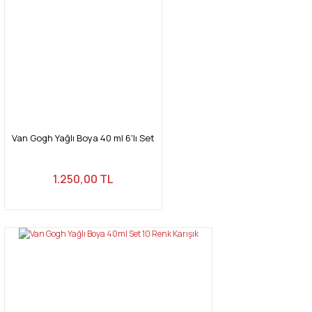
Yorum Yaz
Ürün resmi kalitesiz, bozuk veya görüntülenemiyor.
Ürün açıklamasında eksik bilgiler bulunuyor.
Ürün bilgilerinde hatalar bulunuyor.
Ürün fiyatı diğer sitelerden daha pahalı.
Bu ürüne benzer farklı alternatifler olmalı.
Van Gogh Yağlı Boya 40 ml 6'lı Set
1.250,00 TL
Gönder