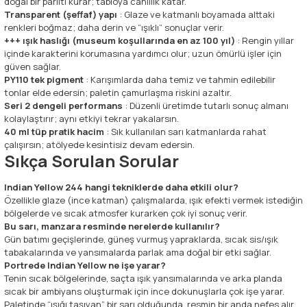
doğal bir parıltı kurar; tabloya canlılık katar.
Transparent (şeffaf) yapı
: Glaze ve katmanlı boyamada alttaki
renkleri boğmaz; daha derin ve “ışıklı” sonuçlar verir.
+++ ışık haslığı (museum koşullarında en az 100 yıl)
: Rengin yıllar
içinde karakterini korumasına yardımcı olur; uzun ömürlü işler için
güven sağlar.
PY110 tek pigment
: Karışımlarda daha temiz ve tahmin edilebilir
tonlar elde edersin; paletin çamurlaşma riskini azaltır.
Seri 2 dengeli performans
: Düzenli üretimde tutarlı sonuç almanı
kolaylaştırır; aynı etkiyi tekrar yakalarsın.
40 ml tüp pratik hacim
: Sık kullanılan sarı katmanlarda rahat
çalışırsın; atölyede kesintisiz devam edersin.
Sıkça Sorulan Sorular
Indian Yellow 244 hangi tekniklerde daha etkili olur?
Özellikle glaze (ince katman) çalışmalarda, ışık efekti vermek istediğin
bölgelerde ve sıcak atmosfer kurarken çok iyi sonuç verir.
Bu sarı, manzara resminde nerelerde kullanılır?
Gün batımı geçişlerinde, güneş vurmuş yapraklarda, sıcak sis/ışık
tabakalarında ve yansımalarda parlak ama doğal bir etki sağlar.
Portrede Indian Yellow ne işe yarar?
Tenin sıcak bölgelerinde, saçta ışık yansımalarında ve arka planda
sıcak bir ambiyans oluşturmak için ince dokunuşlarla çok işe yarar.
Paletinde “ışığı taşıyan” bir sarı olduğunda, resmin bir anda nefes alır.