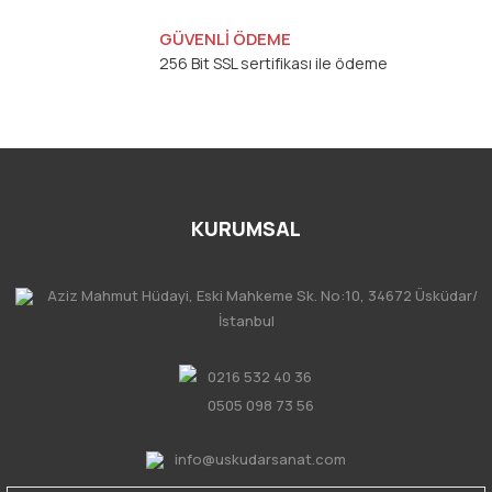
GÜVENLİ ÖDEME
256 Bit SSL sertifikası ile ödeme
KURUMSAL
Aziz Mahmut Hüdayi, Eski Mahkeme Sk. No:10, 34672 Üsküdar/
İstanbul
0216 532 40 36
0505 098 73 56
info@uskudarsanat.com