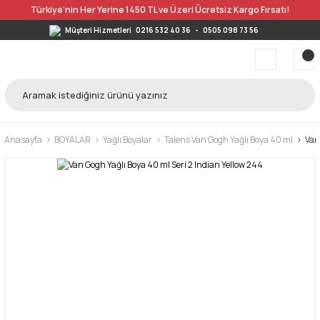
Türkiye’nin Her Yerine 1450 TL ve Üzeri Ücretsiz Kargo Fırsatı!
Müşteri Hizmetleri
0216 532 40 36
-
0505 098 73 56
Anasayfa
BOYALAR
Yağlı Boyalar
Talens Van Gogh Yağlı Boya 40 ml
Van