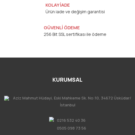
KOLAY İADE
Ürün iade ve değişim garantisi
GÜVENLİ ÖDEME
256 Bit SSL sertifikası ile ödeme
KURUMSAL
Aziz Mahmut Hüdayi, Eski Mahkeme Sk. No:10, 34672 Üsküdar/
İstanbul
0216 532 40 36
0505 098 73 56