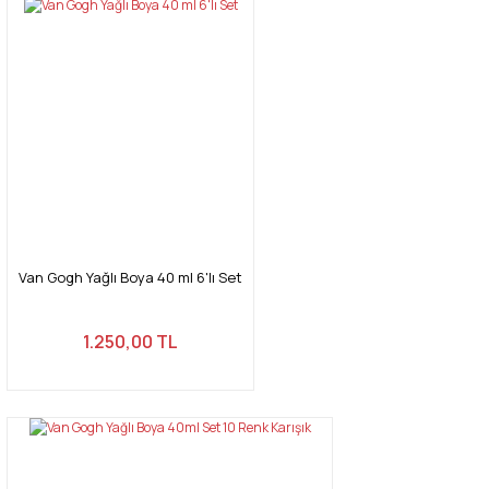
tarafımıza iletebilirsiniz.
Görüş ve önerileriniz için teşekkür ederiz.
Yorum Yaz
Ürün resmi kalitesiz, bozuk veya görüntülenemiyor.
Ürün açıklamasında eksik bilgiler bulunuyor.
Ürün bilgilerinde hatalar bulunuyor.
Ürün fiyatı diğer sitelerden daha pahalı.
Bu ürüne benzer farklı alternatifler olmalı.
Van Gogh Yağlı Boya 40 ml 6'lı Set
1.250,00 TL
Gönder