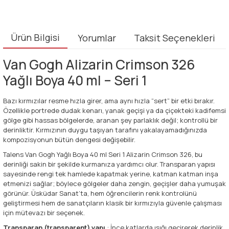
Ürün Bilgisi
Yorumlar
Taksit Seçenekleri
Van Gogh Alizarin Crimson 326
Yağlı Boya 40 ml – Seri 1
Bazı kırmızılar resme hızla girer, ama aynı hızla “sert” bir etki bırakır.
Özellikle portrede dudak kenarı, yanak geçişi ya da çiçekteki kadifemsi
gölge gibi hassas bölgelerde, aranan şey parlaklık değil; kontrollü bir
derinliktir. Kırmızının duygu taşıyan tarafını yakalayamadığınızda
kompozisyonun bütün dengesi değişebilir.
Talens Van Gogh Yağlı Boya 40 ml Seri 1 Alizarin Crimson 326, bu
derinliği sakin bir şekilde kurmanıza yardımcı olur. Transparan yapısı
sayesinde rengi tek hamlede kapatmak yerine, katman katman inşa
etmenizi sağlar; böylece gölgeler daha zengin, geçişler daha yumuşak
görünür. Üsküdar Sanat’ta, hem öğrencilerin renk kontrolünü
geliştirmesi hem de sanatçıların klasik bir kırmızıyla güvenle çalışması
için mütevazı bir seçenek.
Transparan (transparent) yapı
: İnce katlarda ışığı geçirerek derinlik