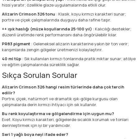
hissi yaratır; özellikle glaze uygulamalarında etkili olur.
Alizarin Crimson 326 tonu
: Klasik, koyu kırmızı karakteri sunar;
portre ve çiçek çalışmalarında duyguyu daha rafine taşır.
++ ışık haslığı (müze koşullarında 25-100 yıl)
: Kalıcılığı destekler;
düzenli üretimde renk performansını daha öngörülebilir kılar.
PR83 pigment
: Geleneksel alizarin karakterine yakın bir ton verir;
karışımlarda zengin gölgeler üretmenizi kolaylaştırır.
40 ml tüp
: Sık kullanılan kırmızı tonlarında pratik miktar sunar; atölye
ve eğitim çalışmalarında süreklilik sağlar.
Sıkça Sorulan Sorular
Alizarin Crimson 326 hangi resim türlerinde daha çok tercih
edilir?
Portre, çiçek, natürmort ve dramatik ışık-gölge kurgusu olan
çalışmalarda derin kırmızı ihtiyacı için sık kullanılır.
Bu renk koyulaştırma ve gölgelendirme için uygun mu?
Evet. Koyu kırmızı karakteri, gölgelerde sıcaklık korumak ve tonları
derinleştirmek için iyi bir yardımcıdır.
Seri 1 yağlı boya neyi ifade eder?