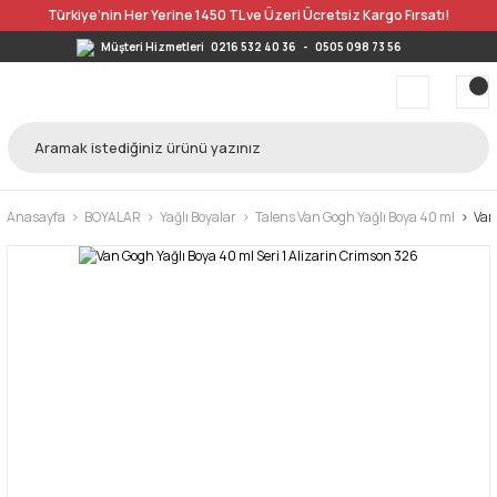
Türkiye’nin Her Yerine 1450 TL ve Üzeri Ücretsiz Kargo Fırsatı!
Müşteri Hizmetleri
0216 532 40 36
-
0505 098 73 56
Anasayfa
BOYALAR
Yağlı Boyalar
Talens Van Gogh Yağlı Boya 40 ml
Van