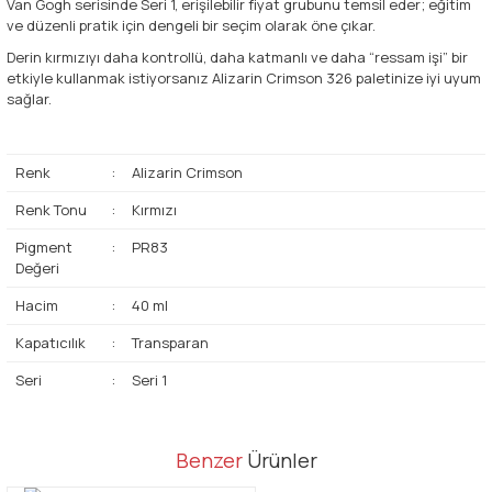
Van Gogh serisinde Seri 1, erişilebilir fiyat grubunu temsil eder; eğitim
ve düzenli pratik için dengeli bir seçim olarak öne çıkar.
Derin kırmızıyı daha kontrollü, daha katmanlı ve daha “ressam işi” bir
etkiyle kullanmak istiyorsanız Alizarin Crimson 326 paletinize iyi uyum
sağlar.
Renk
:
Alizarin Crimson
Renk Tonu
:
Kırmızı
Pigment
:
PR83
Değeri
Hacim
:
40 ml
Kapatıcılık
:
Transparan
Seri
:
Seri 1
Bu ürünün fiyat bilgisi, resim, ürün açıklamalarında ve diğer
Benzer
Ürünler
konularda yetersiz gördüğünüz noktaları öneri formunu kullanarak
Bu ürüne ilk yorumu siz yapın!