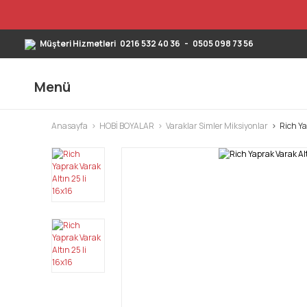
Müşteri Hizmetleri
0216 532 40 36
-
0505 098 73 56
Menü
Anasayfa
HOBİ BOYALAR
Varaklar Simler Miksiyonlar
Rich Ya