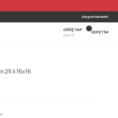
Kargom Nerede?
GİRİŞ YAP
SEPETİM
Üye Ol
n 25 li 16x16
!!