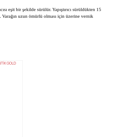
ı eşit bir şekilde sürülür. Yapıştırıcı sürüldükten 15
ır. Varağın uzun ömürlü olması için üzerine vernik
mıza iletebilirsiniz.