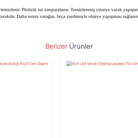
mizlenir. Pürüzlü ise zımparalanır. Temizlenmiş yüzeye varak yapıştırıcıs
 bırakılır. Daha sonra varağın, fırça yardımıyla objeye yapışması sağlan
er konularda yetersiz gördüğünüz noktaları öneri formunu kullanarak tarafı
Benzer
Ürünler
Bu ürüne ilk yorumu siz yapın!
Yorum Yaz