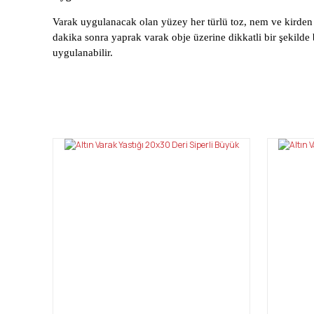
Varak uygulanacak olan yüzey her türlü toz, nem ve kirden te
dakika sonra yaprak varak obje üzerine dikkatli bir şekilde
uygulanabilir.
Bu ürünün fiyat bilgisi, resim, ürün açıklamalarında ve diğ
Görüş ve önerileriniz için teşekkür ederiz.
Ürün resmi kalitesiz, bozuk veya görüntülenemiyor.
Ürün açıklamasında eksik bilgiler bulunuyor.
Ürün bilgilerinde hatalar bulunuyor.
Ürün fiyatı diğer sitelerden daha pahalı.
Bu ürüne benzer farklı alternatifler olmalı.