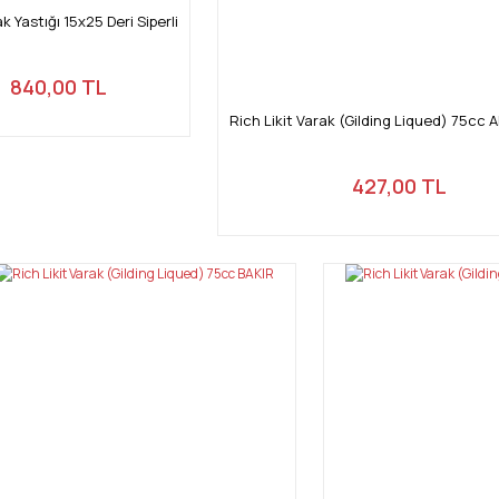
Gönder
ak Yastığı 15x25 Deri Siperli
840,00 TL
Rich Likit Varak (Gilding Liqued) 75cc
427,00 TL