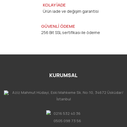
KOLAY İADE
Ürün iade ve değişim garantisi
GÜVENLİ ÖDEME
256 Bit SSL sertifikası ile ödeme
KURUMSAL
Aziz Mahmut Hüdayi, Eski Mahkeme Sk. No:10, 34672 Üsküdar/
İstanbul
0216 532 40 36
0505 098 73 56