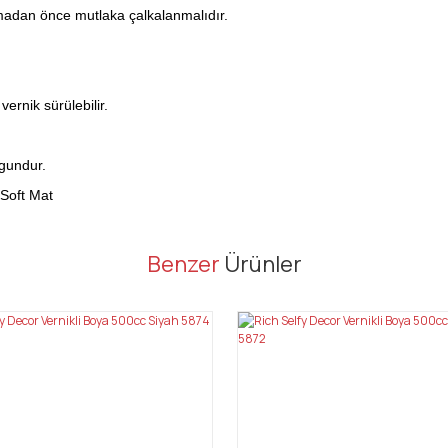
lmadan önce mutlaka çalkalanmalıdır.
ernik sürülebilir.
gundur.
 Soft Mat
er konularda yetersiz gördüğünüz noktaları öneri formunu kullanarak tarafı
Benzer
Ürünler
Bu ürüne ilk yorumu siz yapın!
Yorum Yaz