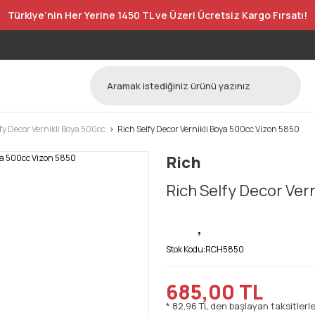
Türkiye’nin Her Yerine 1450 TL ve Üzeri Ücretsiz Kargo Fırsatı!
fy Decor Vernikli Boya 500cc
Rich Selfy Decor Vernikli Boya 500cc Vizon 5850
Rich
Rich Selfy Decor Ver
Stok Kodu:
RCH5850
685,00 TL
* 82,96 TL den başlayan taksitlerle