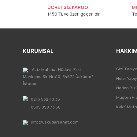
ÜCRETSİZ KARGO
M
1450 TL ve üzeri geçerlidir
Te
KURUMSAL
HAKKIM
Bizi Tanıyı
Aziz Mahmut Hüdayi, Eski
Mahkeme Sk. No:10, 34672 Üsküdar/
Neler Yapı
İstanbul
Neden Biz
Müşteri Hi
0216 532 40 36
KVKK Metn
0505 098 73 56
info@uskudarsanat.com