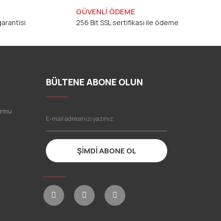
GÜVENLİ ÖDEME
arantisi
256 Bit SSL sertifikası ile ödeme
BÜLTENE ABONE OLUN
ormu
ŞİMDİ ABONE OL