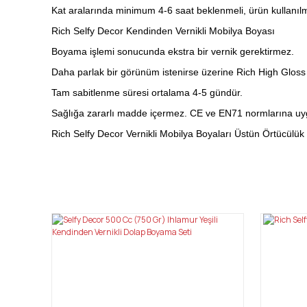
Kat aralarında minimum 4-6 saat beklenmeli, ürün kullanı
Rich Selfy Decor Kendinden Vernikli Mobilya Boyası
Boyama işlemi sonucunda ekstra bir vernik gerektirmez.
Daha parlak bir görünüm istenirse üzerine Rich High Gloss v
Tam sabitlenme süresi ortalama 4-5 gündür.
Sağlığa zararlı madde içermez. CE ve EN71 normlarına uy
Rich Selfy Decor Vernikli Mobilya Boyaları Üstün Örtücülük
Bu ürünün fiyat bilgisi, resim, ürün açıklamalarında ve diğ
Görüş ve önerileriniz için teşekkür ederiz.
Ürün resmi kalitesiz, bozuk veya görüntülenemiyor.
Ürün açıklamasında eksik bilgiler bulunuyor.
Ürün bilgilerinde hatalar bulunuyor.
Ürün fiyatı diğer sitelerden daha pahalı.
Bu ürüne benzer farklı alternatifler olmalı.