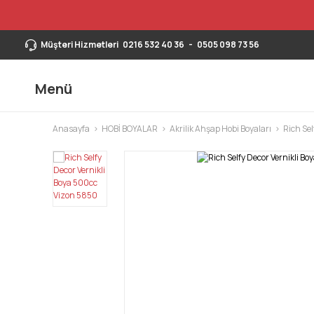
Müşteri Hizmetleri
0216 532 40 36
-
0505 098 73 56
Menü
Anasayfa
HOBİ BOYALAR
Akrilik Ahşap Hobi Boyaları
Rich Sel