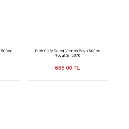
a 500cc
Rich Selfy Decor Vernikli Boya 500cc
Ric
Royal Gri 5870
685,00 TL