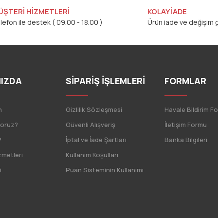
ÜŞTERİ HİZMETLERİ
KOLAY İADE
lefon ile destek ( 09.00 - 18.00 )
Ürün iade ve değişim g
IZDA
SİPARİŞ İŞLEMLERİ
FORMLAR
n
Gizlilik Sözleşmesi
Havale Bildirim F
yoruz?
Güvenli Alışveriş
İletişim Formu
?
İptal ve İade Şartları
Banka Bilgileri
zmetleri
Kullanım Koşulları
i
Puan Sisteminin Kullanımı