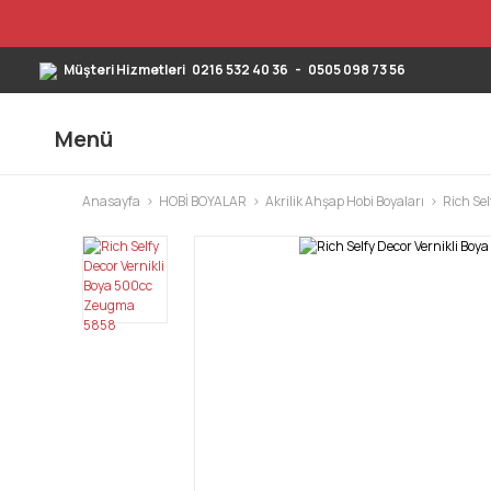
Müşteri Hizmetleri
0216 532 40 36
-
0505 098 73 56
Menü
Anasayfa
HOBİ BOYALAR
Akrilik Ahşap Hobi Boyaları
Rich Sel