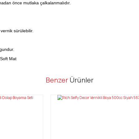
lmadan önce mutlaka çalkalanmalıdır.
ernik sürülebilir.
gundur.
 Soft Mat
er konularda yetersiz gördüğünüz noktaları öneri formunu kullanarak tarafı
Benzer
Ürünler
Bu ürüne ilk yorumu siz yapın!
Yorum Yaz