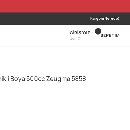
Kargom Nerede?
GİRİŞ YAP
SEPETİM
Üye Ol
nikli Boya 500cc Zeugma 5858
!!