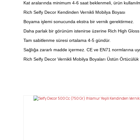
Kat aralarında minimum 4-6 saat beklenmeli, ürün kullanı
Rich Selfy Decor Kendinden Vernikli Mobilya Boyası
Boyama işlemi sonucunda ekstra bir vernik gerektirmez.
Daha parlak bir görünüm istenirse üzerine Rich High Gloss v
Tam sabitlenme süresi ortalama 4-5 gündür.
Sağlığa zararlı madde içermez. CE ve EN71 normlarına uy
Rich Selfy Decor Vernikli Mobilya Boyaları Üstün Örtücülük
Bu ürünün fiyat bilgisi, resim, ürün açıklamalarında ve diğ
Görüş ve önerileriniz için teşekkür ederiz.
Ürün resmi kalitesiz, bozuk veya görüntülenemiyor.
Ürün açıklamasında eksik bilgiler bulunuyor.
Ürün bilgilerinde hatalar bulunuyor.
Ürün fiyatı diğer sitelerden daha pahalı.
Bu ürüne benzer farklı alternatifler olmalı.