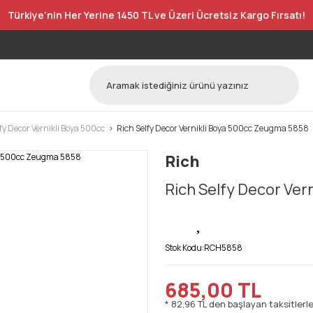
Türkiye’nin Her Yerine 1450 TL ve Üzeri Ücretsiz Kargo Fırsatı!
fy Decor Vernikli Boya 500cc
Rich Selfy Decor Vernikli Boya 500cc Zeugma 5858
Rich
Rich Selfy Decor Ver
Stok Kodu:
RCH5858
685,00 TL
* 82,96 TL den başlayan taksitlerle