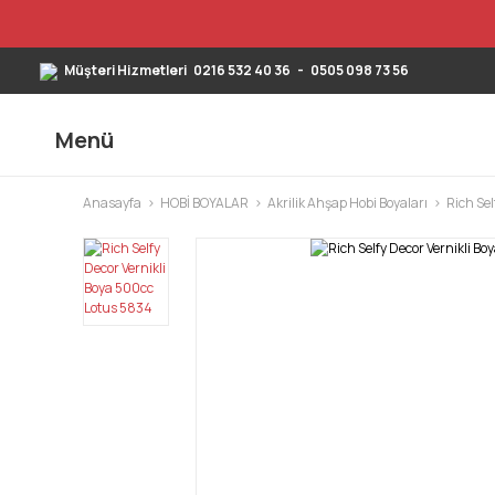
Müşteri Hizmetleri
0216 532 40 36
-
0505 098 73 56
Menü
Anasayfa
HOBİ BOYALAR
Akrilik Ahşap Hobi Boyaları
Rich Sel