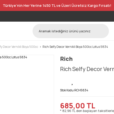
Türkiye’nin Her Yerine 1450 TL ve Üzeri Ücretsiz Kargo Fırsatı!
fy Decor Vernikli Boya 500cc
Rich Selfy Decor Vernikli Boya 500cc Lotus 5834
Rich
Rich Selfy Decor Ver
Stok Kodu:
RCH5834
685,00 TL
* 82,96 TL den başlayan taksitlerle