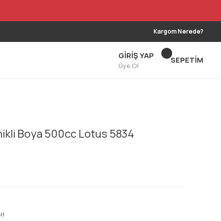
Kargom Nerede?
GİRİŞ YAP
SEPETİM
Üye Ol
nikli Boya 500cc Lotus 5834
!!