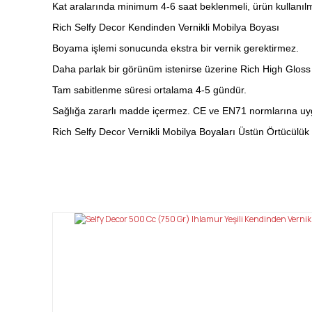
Kat aralarında minimum 4-6 saat beklenmeli, ürün kullanı
Rich Selfy Decor Kendinden Vernikli Mobilya Boyası
Boyama işlemi sonucunda ekstra bir vernik gerektirmez.
Daha parlak bir görünüm istenirse üzerine Rich High Gloss v
Tam sabitlenme süresi ortalama 4-5 gündür.
Sağlığa zararlı madde içermez. CE ve EN71 normlarına uy
Rich Selfy Decor Vernikli Mobilya Boyaları Üstün Örtücülük
Bu ürünün fiyat bilgisi, resim, ürün açıklamalarında ve diğ
Görüş ve önerileriniz için teşekkür ederiz.
Ürün resmi kalitesiz, bozuk veya görüntülenemiyor.
Ürün açıklamasında eksik bilgiler bulunuyor.
Ürün bilgilerinde hatalar bulunuyor.
Ürün fiyatı diğer sitelerden daha pahalı.
Bu ürüne benzer farklı alternatifler olmalı.