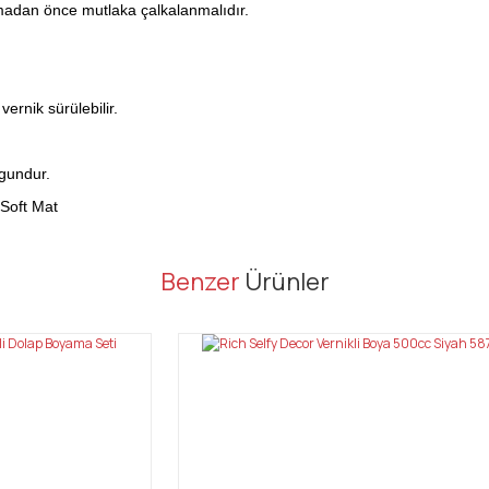
lmadan önce mutlaka çalkalanmalıdır.
ernik sürülebilir.
gundur.
 Soft Mat
er konularda yetersiz gördüğünüz noktaları öneri formunu kullanarak tarafı
Benzer
Ürünler
Bu ürüne ilk yorumu siz yapın!
Yorum Yaz