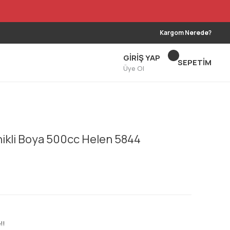
Kargom Nerede?
GİRİŞ YAP
SEPETİM
Üye Ol
nikli Boya 500cc Helen 5844
!!