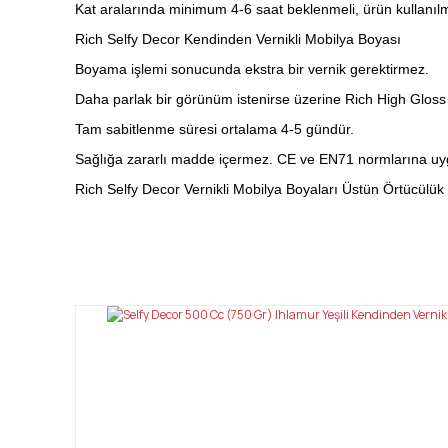
Kat aralarında minimum 4-6 saat beklenmeli, ürün kullanı
Rich Selfy Decor Kendinden Vernikli Mobilya Boyası
Boyama işlemi sonucunda ekstra bir vernik gerektirmez.
Daha parlak bir görünüm istenirse üzerine Rich High Gloss v
Tam sabitlenme süresi ortalama 4-5 gündür.
Sağlığa zararlı madde içermez. CE ve EN71 normlarına uy
Rich Selfy Decor Vernikli Mobilya Boyaları Üstün Örtücülük
Bu ürünün fiyat bilgisi, resim, ürün açıklamalarında ve diğ
Görüş ve önerileriniz için teşekkür ederiz.
Ürün resmi kalitesiz, bozuk veya görüntülenemiyor.
Ürün açıklamasında eksik bilgiler bulunuyor.
Ürün bilgilerinde hatalar bulunuyor.
Ürün fiyatı diğer sitelerden daha pahalı.
Bu ürüne benzer farklı alternatifler olmalı.