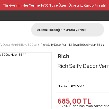
Türkiye’nin Her Yerine 1450 TL ve Üzeri Ücretsiz Kargo Fırsatı!
fy Decor Vernikli Boya 500cc
Rich Selfy Decor Vernikli Boya 500cc Helen 5844
Rich
Rich Selfy Decor Ver
Stok Kodu:
RCH5844
685,00 TL
* 82,96 TL den başlayan taksitlerle