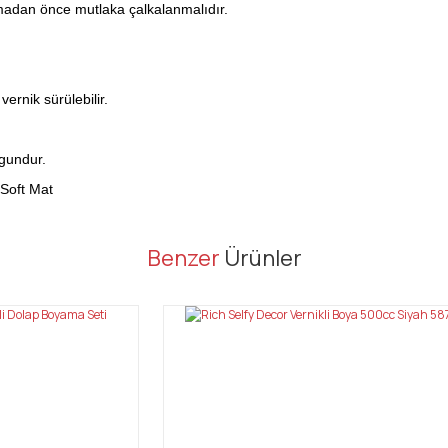
lmadan önce mutlaka çalkalanmalıdır.
ernik sürülebilir.
gundur.
 Soft Mat
er konularda yetersiz gördüğünüz noktaları öneri formunu kullanarak tarafı
Benzer
Ürünler
Bu ürüne ilk yorumu siz yapın!
Yorum Yaz