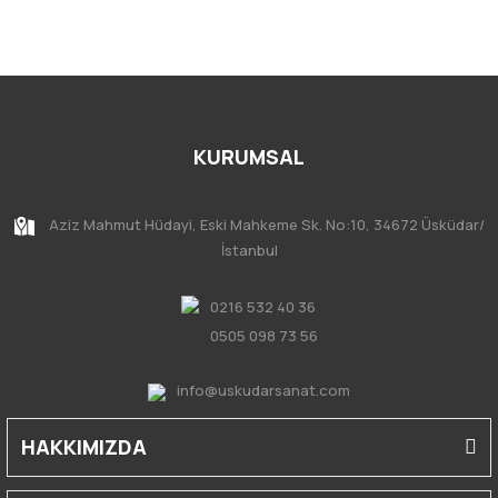
KURUMSAL
Aziz Mahmut Hüdayi, Eski Mahkeme Sk. No:10, 34672 Üsküdar/
İstanbul
0216 532 40 36
0505 098 73 56
info@uskudarsanat.com
HAKKIMIZDA