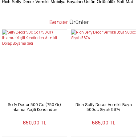
Rich Selfy Decor Vernikli Mobilya Boyaları Üstün Örtücülük Soft Mat
Bu ürünün fiyat bilgisi, resim, ürün açıklamalarında ve diğer
Benzer
Ürünler
konularda yetersiz gördüğünüz noktaları öneri formunu kullanarak
Bu ürüne ilk yorumu siz yapın!
tarafımıza iletebilirsiniz.
Görüş ve önerileriniz için teşekkür ederiz.
Yorum Yaz
Ürün resmi kalitesiz, bozuk veya görüntülenemiyor.
Ürün açıklamasında eksik bilgiler bulunuyor.
Ürün bilgilerinde hatalar bulunuyor.
Ürün fiyatı diğer sitelerden daha pahalı.
Bu ürüne benzer farklı alternatifler olmalı.
Selfy Decor 500 Cc (750 Gr)
Rich Selfy Decor Vernikli Boya
Ihlamur Yeşili Kendinden
500cc Siyah 5874
Vernikli Dolap Boyama Seti
850,00 TL
685,00 TL
Gönder