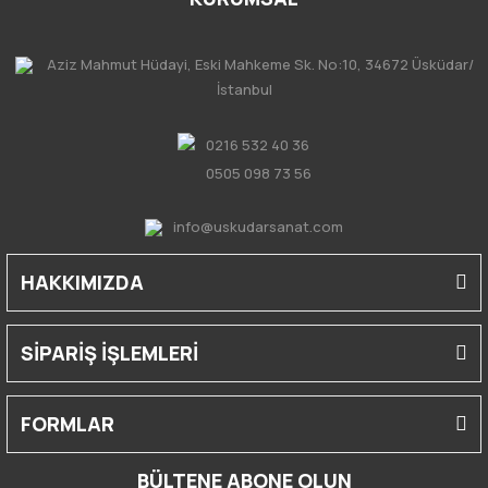
Aziz Mahmut Hüdayi, Eski Mahkeme Sk. No:10, 34672 Üsküdar/
İstanbul
0216 532 40 36
0505 098 73 56
info@uskudarsanat.com
HAKKIMIZDA
SİPARİŞ İŞLEMLERİ
FORMLAR
BÜLTENE ABONE OLUN