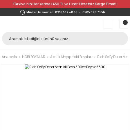
Türkiye’nin Her Yerine 1450 TL ve Üzeri Ücretsiz Kargo Fırsatı!
Müşteri Hizmetleri
0216 532 40 36
-
0505 098 73 56
Anasayfa
HOBİ BOYALAR
Akrilik Ahşap Hobi Boyaları
Rich Selfy Decor Ver