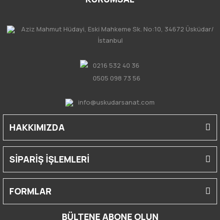
Aziz Mahmut Hüdayi, Eski Mahkeme Sk. No:10, 34672 Üsküdar/
İstanbul
0216 532 40 36
0505 098 73 56
info@uskudarsanat.com
HAKKIMIZDA
SİPARİŞ İŞLEMLERİ
FORMLAR
BÜLTENE ABONE OLUN