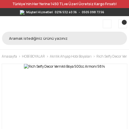
Türkiye’nin Her Yerine 1450 TL ve Üzeri Ücretsiz Kargo Fırsatı!
Müşteri Hizmetleri
0216 532 40 36
-
0505 098 73 56
Anasayfa
HOBİ BOYALAR
Akrilik Ahşap Hobi Boyaları
Rich Selfy Decor Ver