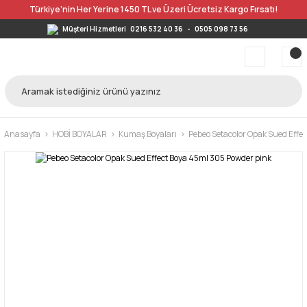
Türkiye’nin Her Yerine 1450 TL ve Üzeri Ücretsiz Kargo Fırsatı!
Müşteri Hizmetleri
0216 532 40 36
-
0505 098 73 56
Anasayfa
HOBİ BOYALAR
Kumaş Boyaları
Pebeo Setacolor Opak Sued Effe