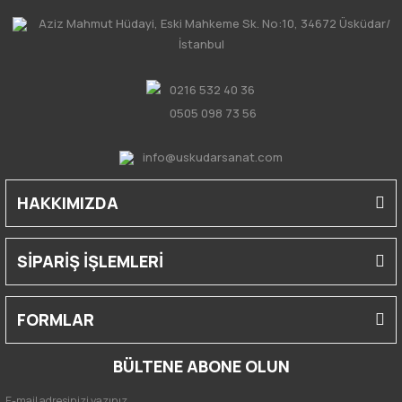
Aziz Mahmut Hüdayi, Eski Mahkeme Sk. No:10, 34672 Üsküdar/
İstanbul
0216 532 40 36
0505 098 73 56
info@uskudarsanat.com
HAKKIMIZDA
SİPARİŞ İŞLEMLERİ
FORMLAR
BÜLTENE ABONE OLUN